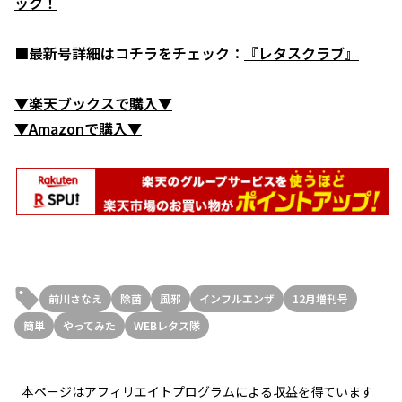
ック！
■最新号詳細はコチラをチェック：
『レタスクラブ』
▼楽天ブックスで購入▼
▼Amazonで購入▼
前川さなえ
除菌
風邪
インフルエンザ
12月増刊号
簡単
やってみた
WEBレタス隊
本ページはアフィリエイトプログラムによる収益を得ています