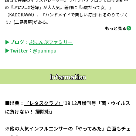
の『ぷにんぷ妊婦』が大人気。著作に『5歳だって女。』
（KADOKAWA）、『ハンドメイドで楽しい毎日! わるのりてづく
り』(二見書房)がある。
もっと見る
▶ブログ：
ぷにんぷファミリー
▶Twitter：
@puninpu
Information
■出典：
『レタスクラブ』
’19 12月増刊号「菌・ウイルス
に負けない！ 掃除術」
※他の人気インフルエンサーの「やってみた」企画もチェ