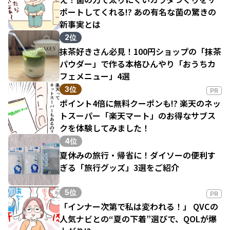
ポートしてくれる!? あの有名な菌の驚きの
新事実とは
2位
抹茶好きさん必見！100円ショップの「抹茶
パウダー」で作る本格ひんやり「おうちカ
フェメニュー」4選
3位
PR
ポイント4倍に無料クーポンも!? 楽天のネッ
トスーパー「楽天マート」のお得なサブス
クを体験してみました！
4位
夏休みの旅行・帰省に！ダイソーの便利す
ぎる「旅行グッズ」3選をご紹介
5位
PR
「インナー次第で私は変われる！」 QVCの
人気ナビとの“夏の下着”選びで、QOLが爆