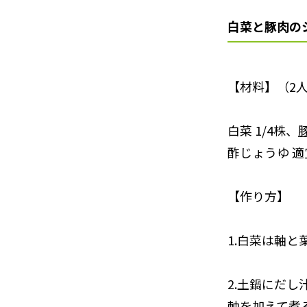
白菜と豚肉の
【材料】（2
白菜 1/4株、
酢じょうゆ 
【作り方】
1.白菜は軸
2.土鍋にだ
軸を加えて煮