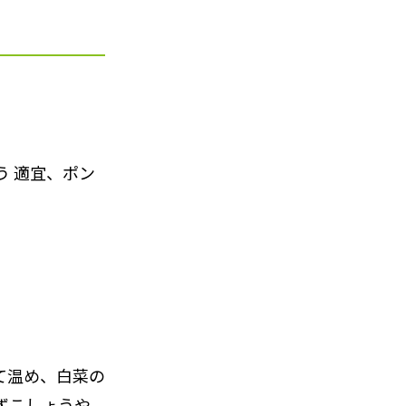
う 適宜、ポン
。
て温め、白菜の
ずこしょうや