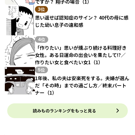
ですか？ 翔子の場合（1）
3位
思い返せば認知症のサイン？ 40代の母に感
じた幼い息子の違和感
4位
「作りたい」思いが燻ぶり続ける料理好き
女性。ある日運命の出会いを果たして!?／
作りたい女と食べたい女1（1）
5位
1年後、私の夫は安楽死をする。夫婦が選ん
だ「その時」までの過ごし方／終末パート
ナー（1）
読みものランキングをもっと見る