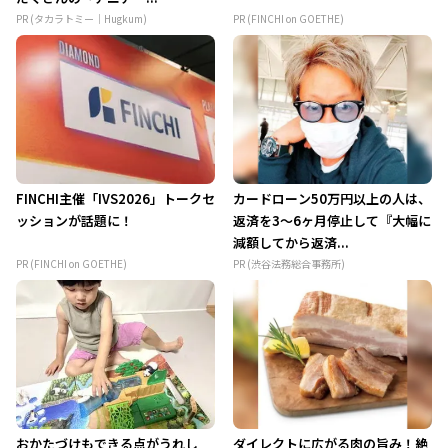
PR (タカラトミー｜Hugkum)
PR (FINCHI on GOETHE)
FINCHI主催「IVS2026」トークセ
カードローン50万円以上の人は、
ッションが話題に！
返済を3～6ヶ月停止して『大幅に
減額してから返済...
PR (FINCHI on GOETHE)
PR (渋谷法務総合事務所)
おかたづけもできる点がうれし
ダイレクトに広がる肉の旨み！絶