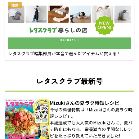
注目
レタスクラブ編集部員が本音で選んだアイテムが買える！
レタスクラブ最新号
Mizukiさんの夏ラク時短レシピ
今号の料理特集は「Mizukiさんの夏ラク時
短レシピ」。
本誌連載でも大人気のMizukiさんに、夏バ
テ防止にもなる、栄養満点の手間なしレシ
ピをたっぷり教えていただきました!