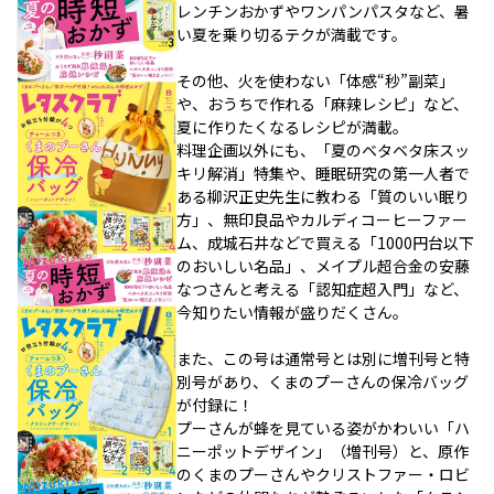
レンチンおかずやワンパンパスタなど、暑
い夏を乗り切るテクが満載です。
その他、火を使わない「体感“秒”副菜」
や、おうちで作れる「麻辣レシピ」など、
夏に作りたくなるレシピが満載。
料理企画以外にも、「夏のベタベタ床スッ
キリ解消」特集や、睡眠研究の第一人者で
ある柳沢正史先生に教わる「質のいい眠り
方」、無印良品やカルディコーヒーファー
ム、成城石井などで買える「1000円台以下
のおいしい名品」、メイプル超合金の安藤
なつさんと考える「認知症超入門」など、
今知りたい情報が盛りだくさん。
また、この号は通常号とは別に増刊号と特
別号があり、くまのプーさんの保冷バッグ
が付録に！
プーさんが蜂を見ている姿がかわいい「ハ
ニーポットデザイン」（増刊号）と、原作
のくまのプーさんやクリストファー・ロビ