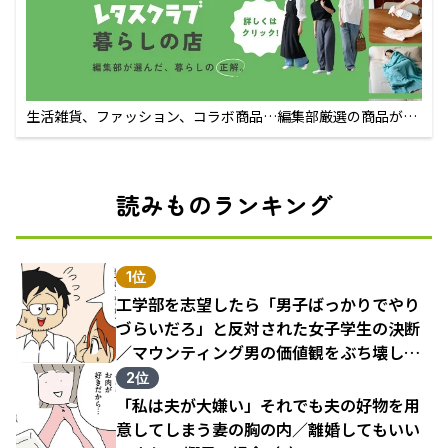
生活雑貨、ファッション、コラボ商品…編集部厳選の商品が買
えるECサイト
読みものランキング
1位
工学部を志望したら「男子ばっかりでやり
づらいだろ」と反対された女子学生の決断
／マウンティング男の価値観をぶち壊した
結果（1）
2位
「私は夫が大嫌い」それでも夫の好物を用
意してしまう妻の胸の内／離婚してもいい