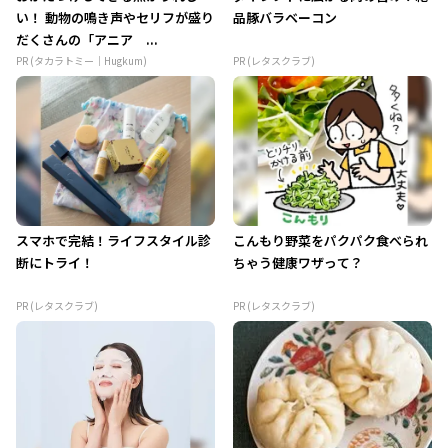
い！ 動物の鳴き声やセリフが盛り
品豚バラベーコン
だくさんの「アニア ...
PR (タカラトミー｜Hugkum)
PR (レタスクラブ)
スマホで完結！ライフスタイル診
こんもり野菜をパクパク食べられ
断にトライ！
ちゃう健康ワザって？
PR (レタスクラブ)
PR (レタスクラブ)