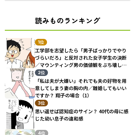
えるECサイト
読みものランキング
1位
工学部を志望したら「男子ばっかりでやり
づらいだろ」と反対された女子学生の決断
／マウンティング男の価値観をぶち壊した
結果（1）
2位
「私は夫が大嫌い」それでも夫の好物を用
意してしまう妻の胸の内／離婚してもいい
ですか？ 翔子の場合（1）
3位
思い返せば認知症のサイン？ 40代の母に感
じた幼い息子の違和感
4位