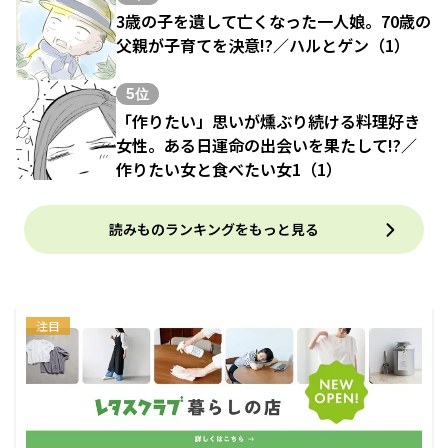
3歳の子を遺して亡くなった一人娘。70歳の
父親が子育てを決意!?／ハルとゲン（1）
5位
「作りたい」思いが燻ぶり続ける料理好き
女性。ある日運命の出会いを果たして!?／
作りたい女と食べたい女1（1）
読みものランキングをもっと見る
注目