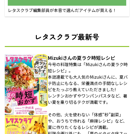
レタスクラブ編集部員が本音で選んだアイテムが買える！
レタスクラブ最新号
Mizukiさんの夏ラク時短レシピ
今号の料理特集は「Mizukiさんの夏ラク時
短レシピ」。
本誌連載でも大人気のMizukiさんに、夏バ
テ防止にもなる、栄養満点の手間なしレシ
ピをたっぷり教えていただきました!
レンチンおかずやワンパンパスタなど、暑
い夏を乗り切るテクが満載です。
その他、火を使わない「体感“秒”副菜」
や、おうちで作れる「麻辣レシピ」など、
夏に作りたくなるレシピが満載。
料理企画以外にも、「夏のベタベタ床スッ