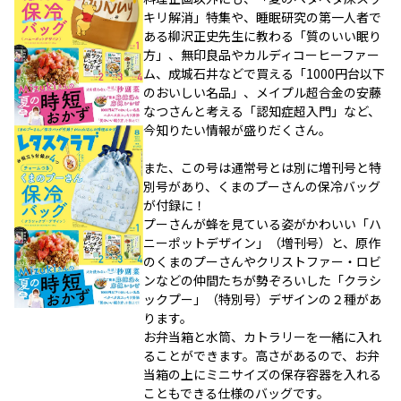
キリ解消」特集や、睡眠研究の第一人者で
ある柳沢正史先生に教わる「質のいい眠り
方」、無印良品やカルディコーヒーファー
ム、成城石井などで買える「1000円台以下
のおいしい名品」、メイプル超合金の安藤
なつさんと考える「認知症超入門」など、
今知りたい情報が盛りだくさん。
また、この号は通常号とは別に増刊号と特
別号があり、くまのプーさんの保冷バッグ
が付録に！
プーさんが蜂を見ている姿がかわいい「ハ
ニーポットデザイン」（増刊号）と、原作
のくまのプーさんやクリストファー・ロビ
ンなどの仲間たちが勢ぞろいした「クラシ
ックプー」（特別号）デザインの２種があ
ります。
お弁当箱と水筒、カトラリーを一緒に入れ
ることができます。高さがあるので、お弁
当箱の上にミニサイズの保存容器を入れる
こともできる仕様のバッグです。