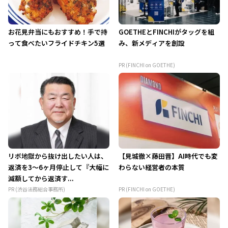
お花見弁当にもおすすめ！手で持
GOETHEとFINCHIがタッグを組
って食べたいフライドチキン5選
み、新メディアを創設
PR (FINCHI on GOETHE)
リボ地獄から抜け出したい人は、
【見城徹×藤田晋】AI時代でも変
返済を3～6ヶ月停止して『大幅に
わらない経営者の本質
減額してから返済す...
PR (渋谷法務総合事務所)
PR (FINCHI on GOETHE)