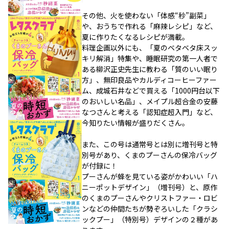
その他、火を使わない「体感“秒”副菜」
や、おうちで作れる「麻辣レシピ」など、
夏に作りたくなるレシピが満載。
料理企画以外にも、「夏のベタベタ床スッ
キリ解消」特集や、睡眠研究の第一人者で
ある柳沢正史先生に教わる「質のいい眠り
方」、無印良品やカルディコーヒーファー
ム、成城石井などで買える「1000円台以下
のおいしい名品」、メイプル超合金の安藤
なつさんと考える「認知症超入門」など、
今知りたい情報が盛りだくさん。
また、この号は通常号とは別に増刊号と特
別号があり、くまのプーさんの保冷バッグ
が付録に！
プーさんが蜂を見ている姿がかわいい「ハ
ニーポットデザイン」（増刊号）と、原作
のくまのプーさんやクリストファー・ロビ
ンなどの仲間たちが勢ぞろいした「クラシ
ックプー」（特別号）デザインの２種があ