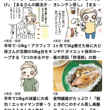
げ」【まるさんの腸活ダイ
きレンチン蒸し」【まるさ
エット】
んの腸活ダイエット】
#美容・健康
#美容・健康
半年で−10kg！アラフィフ
1ヶ月で5kg痩せた後に大ピ
母さんが念願の50kg台をキ
ンチ!? ダイエット挫折の一
ープする「3つのゆるやせ
番の原因「停滞期」の救世
習慣」
主
#美容・健康
#食
半年で10kgの減量に大成
食物繊維がたっぷり！「鮭
功！エッセイマンガ家・う
ときのこのホイル蒸し美腸