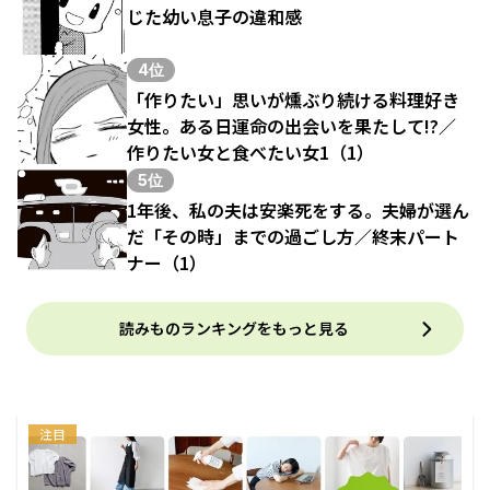
じた幼い息子の違和感
4位
「作りたい」思いが燻ぶり続ける料理好き
女性。ある日運命の出会いを果たして!?／
作りたい女と食べたい女1（1）
5位
1年後、私の夫は安楽死をする。夫婦が選ん
だ「その時」までの過ごし方／終末パート
ナー（1）
読みものランキングをもっと見る
注目