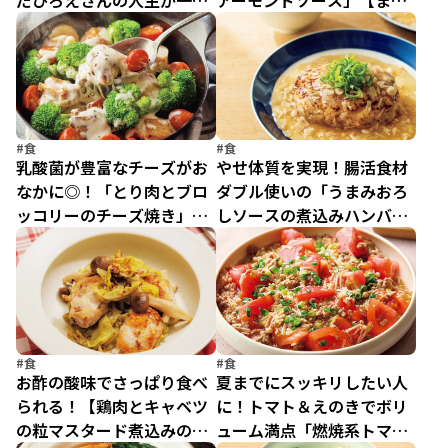
だひろえさんの人生が一変
アーモンドソース」【まる
したダイエットとは？
さんの腸活ダイエット】
#食
#食
乳酸菌が豊富なチーズがお
やせ体質を実現！腸活食材
なかに◎！「とり肉とブロ
ダブル使いの「うまみおろ
ッコリーのチーズ焼き」
しソースの煮込みハンバー
【まるさんの腸活ダイエッ
グ」【まるさんの腸活ダイ
ト】
エット】
#食
#食
お酢の酸味でさっぱり食べ
夏までにスッキリしたい人
られる！【鶏肉とキャベツ
に！トマト＆えのきでボリ
の粒マスタード煮込みのレ
ューム満点「燃焼系トマト