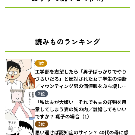
読みものランキング
1位
工学部を志望したら「男子ばっかりでやり
づらいだろ」と反対された女子学生の決断
／マウンティング男の価値観をぶち壊した
結果（1）
2位
「私は夫が大嫌い」それでも夫の好物を用
意してしまう妻の胸の内／離婚してもいい
ですか？ 翔子の場合（1）
3位
思い返せば認知症のサイン？ 40代の母に感