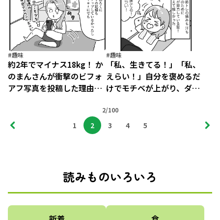
褒めまくることがダイエッ
トへの近道でした（13）
#趣味
#趣味
約2年でマイナス18kg！ か
「私、生きてる！」「私、
のまんさんが衝撃のビフォ
えらい！」自分を褒めるだ
アフ写真を投稿した理由／
けでモチベが上がり、ダイ
自分を褒めまくることがダ
エットが継続!?
イエットへの近道でした
2/100
（12）
1
2
3
4
5
読みものいろいろ
新着
食