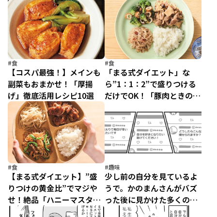
シピ】
麻婆」
#食
#食
【コスパ最強！】メインも
「まる式ダイエット」な
副菜もおまかせ！「厚揚
ら”1：1：2”で盛りつける
げ」徹底活用レシピ10選
だけでOK！「豚肉ときのこ
のさっぱり炒めプレート」
#食
#趣味
【まる式ダイエット】”盛
少し前の自分を見ているよ
りつけの黄金比”でマジや
うで。かのまんさんがバズ
せ！絶品「ハニーマスター
った後に見かけた多くの
ドチキンプレート」
「助けて」の言葉／自分を