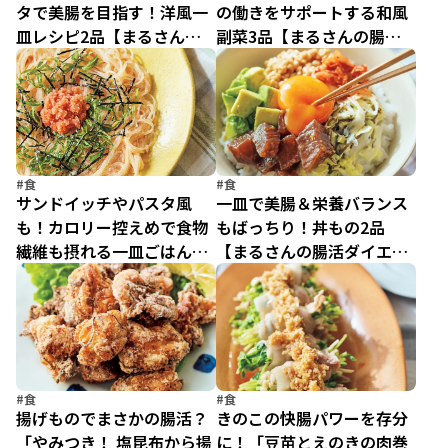
タで美腸を目指す！洋風一
の働きをサポートする和風
皿レシピ2品【まるさんの
副菜3品【まるさんの腸活
腸活ダイエット】
ダイエット】
#食
#食
サンドイッチやパスタ風
一皿で美腸＆栄養バランス
も！カロリー控えめで食物
もばっちり！丼もの2品
繊維も摂れる一皿ごはん
【まるさんの腸活ダイエッ
【まるさんの腸活ダイエッ
ト】
ト】
#食
#食
揚げものでまさかの腸活？
きのこの快腸パワーを存分
「やみつき！ 塩昆布から揚
に！「豆苗とえのきの肉巻