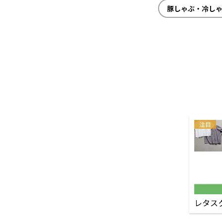
豚しゃぶ・冷し
注目
レタス