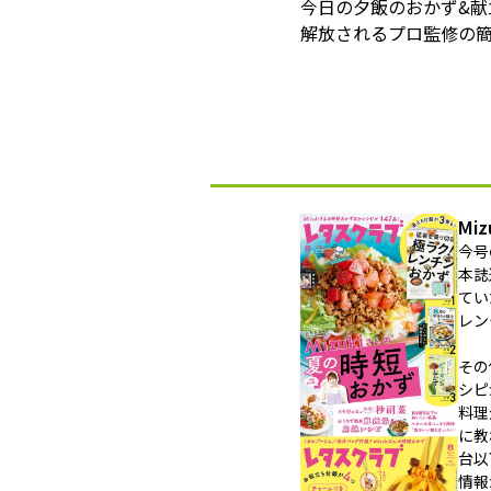
今日の夕飯のおかず&
解放されるプロ監修の簡
Mi
今号
本誌
てい
レン
その
シピ
料理
に教
台以
情報