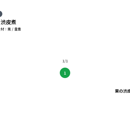
の渋皮煮
材：栗 / 重曹
1/1
1
栗の渋