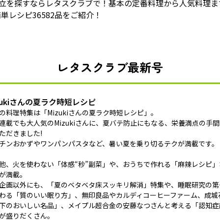
献立を探すならレタスクラブで！基本の定番料理から人気料理ま
単レシピ36582品をご紹介！
レタスクラブ最新号
zukiさんの夏ラク時短レシピ
の料理特集は「Mizukiさんの夏ラク時短レシピ」。
連載でも大人気のMizukiさんに、夏バテ防止にもなる、栄養満点の手
ただきました!
チンおかずやワンパンパスタなど、暑い夏を乗り切るテクが満載です。
他、火を使わない「体感“秒”副菜」や、おうちで作れる「麻辣レシピ
が満載。
企画以外にも、「夏のベタベタ床スッキリ解消」特集や、睡眠研究の第
わる「質のいい眠り方」、無印良品やカルディコーヒーファーム、成城石
下のおいしい名品」、メイプル超合金の安藤なつさんと考える「認知症
が盛りだくさん。