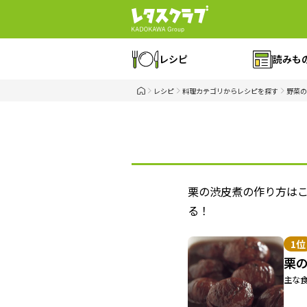
レシピ
読みも
レシピ
料理カテゴリからレシピを探す
野菜の
栗の渋皮煮の作り方は
る！
1位
栗
主な食