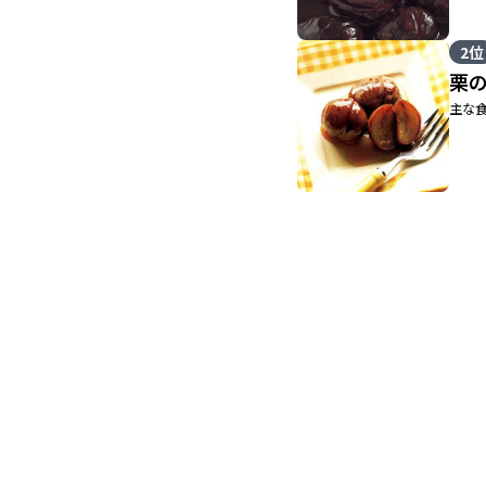
2位
栗
主な食