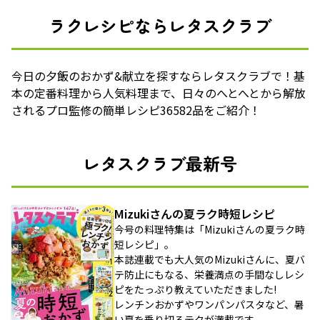
ラクレシピならレタスクラブ
今日の夕飯のおかず&献立を探すならレタスクラブで！基
本の定番料理から人気料理まで、日々のへとへとから解放
されるプロ監修の簡単レシピ36582品をご紹介！
レタスクラブ最新号
Mizukiさんの夏ラク時短レシピ
今号の料理特集は「Mizukiさんの夏ラク時
短レシピ」。
本誌連載でも大人気のMizukiさんに、夏バ
テ防止にもなる、栄養満点の手間なしレシ
ピをたっぷり教えていただきました!
レンチンおかずやワンパンパスタなど、暑
い夏を乗り切るテクが満載です。