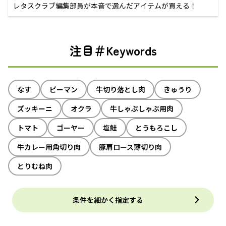
レタスクラブ編集部員が本音で選んだアイテムが買える！
注目＃Keywords
なす
ピーマン
牛切り落とし肉
きゅうり
ズッキーニ
オクラ
牛しゃぶしゃぶ用肉
トマト
ゴーヤー
塩鮭
とうもろこし
牛カレー用角切り肉
豚肩ロース薄切り肉
とりむね肉
条件を細かく指定する