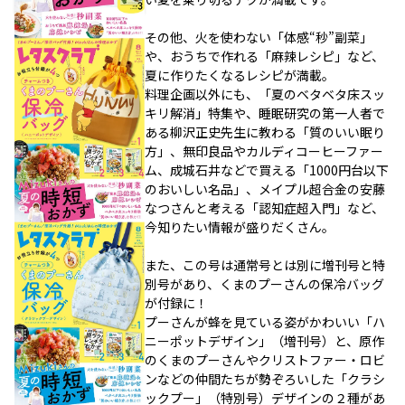
その他、火を使わない「体感“秒”副菜」
や、おうちで作れる「麻辣レシピ」など、
夏に作りたくなるレシピが満載。
料理企画以外にも、「夏のベタベタ床スッ
キリ解消」特集や、睡眠研究の第一人者で
ある柳沢正史先生に教わる「質のいい眠り
方」、無印良品やカルディコーヒーファー
ム、成城石井などで買える「1000円台以下
のおいしい名品」、メイプル超合金の安藤
なつさんと考える「認知症超入門」など、
今知りたい情報が盛りだくさん。
また、この号は通常号とは別に増刊号と特
別号があり、くまのプーさんの保冷バッグ
が付録に！
プーさんが蜂を見ている姿がかわいい「ハ
ニーポットデザイン」（増刊号）と、原作
のくまのプーさんやクリストファー・ロビ
ンなどの仲間たちが勢ぞろいした「クラシ
ックプー」（特別号）デザインの２種があ