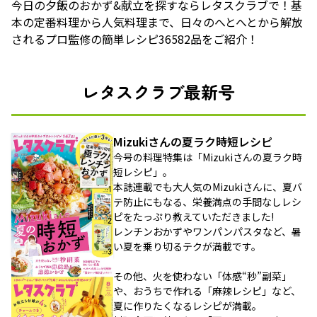
今日の夕飯のおかず&献立を探すならレタスクラブで！基
本の定番料理から人気料理まで、日々のへとへとから解放
されるプロ監修の簡単レシピ36582品をご紹介！
レタスクラブ最新号
Mizukiさんの夏ラク時短レシピ
今号の料理特集は「Mizukiさんの夏ラク時
短レシピ」。
本誌連載でも大人気のMizukiさんに、夏バ
テ防止にもなる、栄養満点の手間なしレシ
ピをたっぷり教えていただきました!
レンチンおかずやワンパンパスタなど、暑
い夏を乗り切るテクが満載です。
その他、火を使わない「体感“秒”副菜」
や、おうちで作れる「麻辣レシピ」など、
夏に作りたくなるレシピが満載。