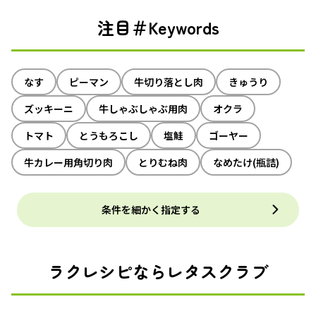
注目＃Keywords
なす
ピーマン
牛切り落とし肉
きゅうり
ズッキーニ
牛しゃぶしゃぶ用肉
オクラ
トマト
とうもろこし
塩鮭
ゴーヤー
牛カレー用角切り肉
とりむね肉
なめたけ(瓶詰)
条件を細かく指定する
ラクレシピならレタスクラブ