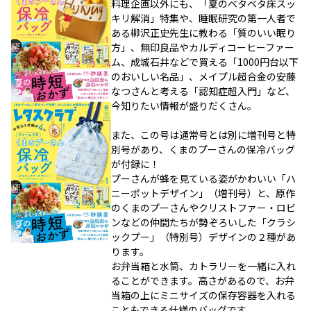
料理企画以外にも、「夏のベタベタ床スッ
キリ解消」特集や、睡眠研究の第一人者で
ある柳沢正史先生に教わる「質のいい眠り
方」、無印良品やカルディコーヒーファー
ム、成城石井などで買える「1000円台以下
のおいしい名品」、メイプル超合金の安藤
なつさんと考える「認知症超入門」など、
今知りたい情報が盛りだくさん。
また、この号は通常号とは別に増刊号と特
別号があり、くまのプーさんの保冷バッグ
が付録に！
プーさんが蜂を見ている姿がかわいい「ハ
ニーポットデザイン」（増刊号）と、原作
のくまのプーさんやクリストファー・ロビ
ンなどの仲間たちが勢ぞろいした「クラシ
ックプー」（特別号）デザインの２種があ
ります。
お弁当箱と水筒、カトラリーを一緒に入れ
ることができます。高さがあるので、お弁
当箱の上にミニサイズの保存容器を入れる
こともできる仕様のバッグです。