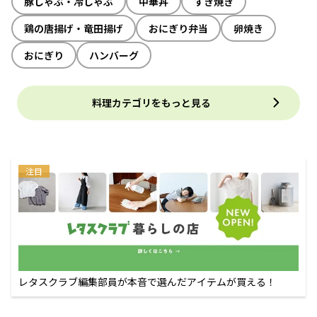
豚しゃぶ・冷しゃぶ
中華丼
すき焼き
鶏の唐揚げ・竜田揚げ
おにぎり弁当
卵焼き
おにぎり
ハンバーグ
料理カテゴリをもっと見る
注目
レタスクラブ編集部員が本音で選んだアイテムが買える！