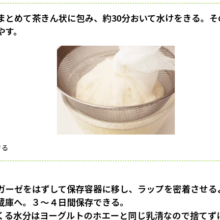
まとめて茶きん状に包み、約30分おいて水けをきる。そ
やす。
きる
ガーゼをはずして保存容器に移し、ラップを密着させる
蔵庫へ。３〜４日間保存できる。
くる水分はヨーグルトのホエーと同じ乳清なので捨てず