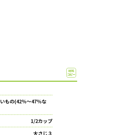
もの(42％〜47％な
1/2カップ
大さじ３