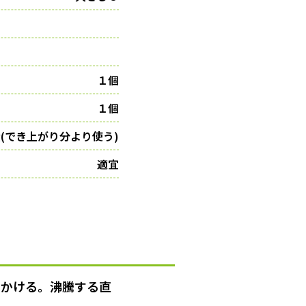
１個
１個
g(でき上がり分より使う)
適宜
にかける。沸騰する直