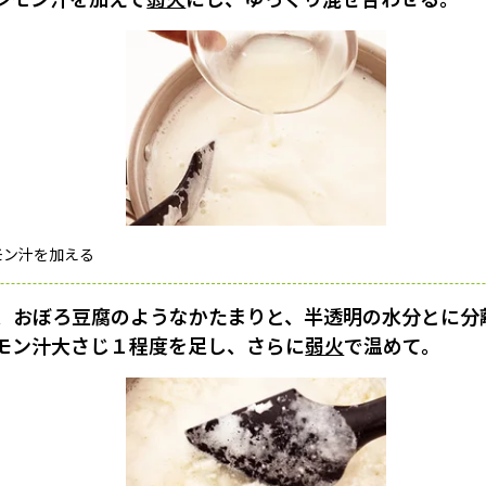
モン汁を加える
と、おぼろ豆腐のようなかたまりと、半透明の水分とに分
モン汁大さじ１程度を足し、さらに
弱火
で温めて。