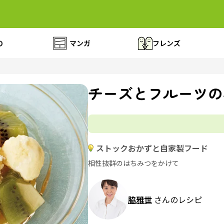
の
マンガ
フレンズ
チーズとフルーツの
ストックおかずと自家製フード
相性抜群のはちみつをかけて
脇雅世
さんのレシピ