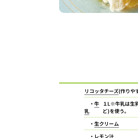
リコッタチーズ
(作りや
・
牛
１L※牛乳は生
乳
ど)を使う。
・
生クリーム
・
レモン汁