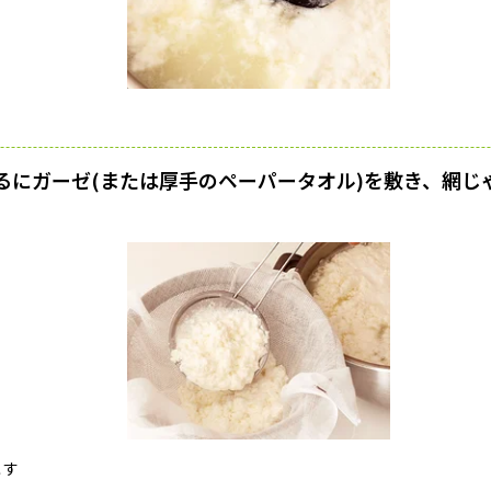
るにガーゼ(または厚手のペーパータオル)を敷き、網じ
こす