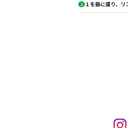
１を器に盛り、リ
2