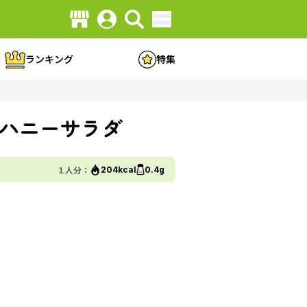
ランキング
特集
ハニーサラダ
１人分：
204kcal
0.4g