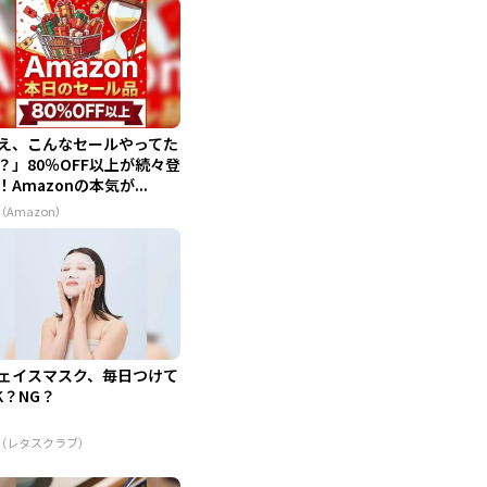
え、こんなセールやってた
？」80％OFF以上が続々登
！Amazonの本気が...
（Amazon）
ェイスマスク、毎日つけて
K？NG？
R（レタスクラブ）