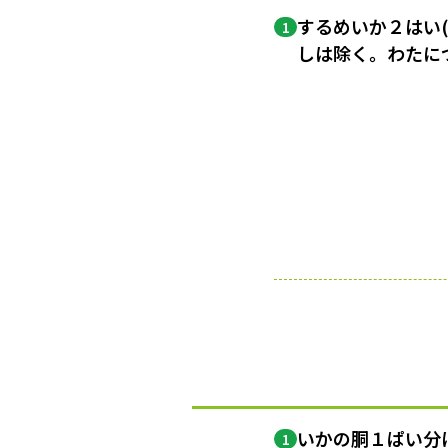
するめいか２はい
1
しは除く。わたに
いかの胴１ぱい分
1