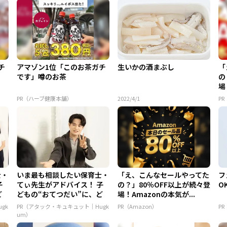
チ
アマゾン1位「このお茶ガチ
生いかの酒まぶし
「
です」噂のお茶
の
場
PR（ハーブ健康本舗）
2022/4/1
PR
士・
いま最も相談したい保育士・
「え、こんなセールやってた
フ
子
てぃ先生がアドバイス！ 子
の？」80％OFF以上が続々登
O
ど
どもの“おてつだい”に、ど
場！Amazonの本気が...
ん...
gk
PR（アタック・キュキュット｜Hugk
PR（Amazon）
P
um）