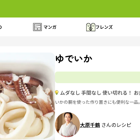
の
マンガ
フレンズ
ゆでいか
ムダなし 手間なし 使い切れる！ 
いかの胴を使った作り置きにも便利な一品
大原千鶴
さんのレシピ