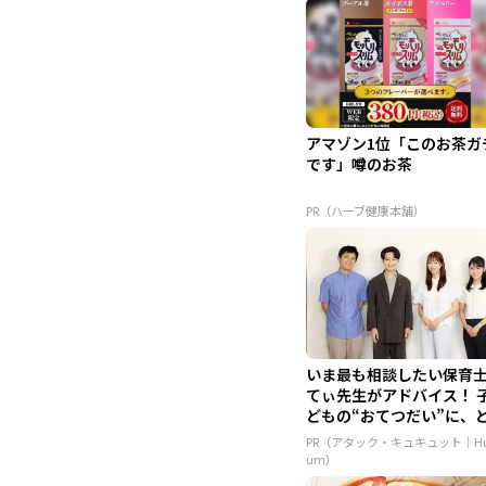
アマゾン1位「このお茶ガ
です」噂のお茶
PR（ハーブ健康本舗）
いま最も相談したい保育
てぃ先生がアドバイス！ 
どもの“おてつだい”に、
ん...
PR（アタック・キュキュット｜Hu
um）