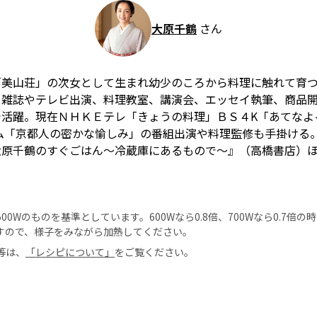
大原千鶴
さん
「美山荘」の次女として生まれ幼少のころから料理に触れて育
て雑誌やテレビ出演、料理教室、講演会、エッセイ執筆、商品開
で活躍。現在ＮＨＫＥテレ「きょうの料理」ＢＳ４K「あてなよ
ム「京都人の密かな愉しみ」の番組出演や料理監修も手掛ける
大原千鶴のすぐごはん〜冷蔵庫にあるもので〜』（高橋書店）
0Wのものを基準としています。600Wなら0.8倍、700Wなら0.7倍
すので、様子をみながら加熱してください。
等は、
「レシピについて」
をご覧ください。