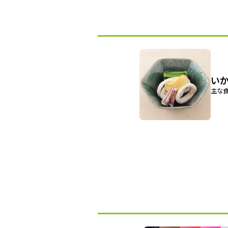
い
主な食