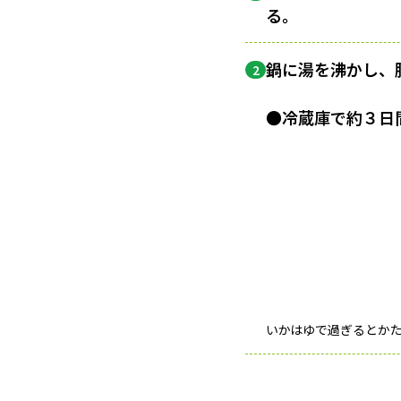
る。
鍋に湯を沸かし、
2
●冷蔵庫で約３日
いかはゆで過ぎるとか