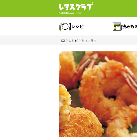
レシピ
読みも
レシピ
えびフライ