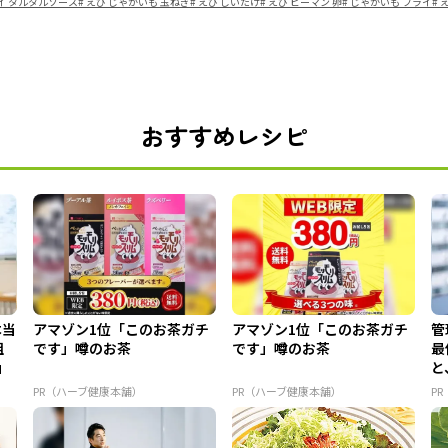
イ タルタルソース
#
えび じゃがいも 玉ねぎ
#
えび しいたけ
#
えび ピーマン 卵
#
じゃがいも フライ
#
おすすめレシピ
本当
アマゾン1位「このお茶ガチ
アマゾン1位「このお茶ガチ
管
組
です」噂のお茶
です」噂のお茶
最
」
と
PR（ハーブ健康本舗）
PR（ハーブ健康本舗）
P