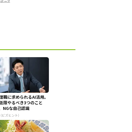
えび ニラ
理職に求められるAI活用。
低限やるべき3つのこと
、NGな自己認識
R（ビズヒント）