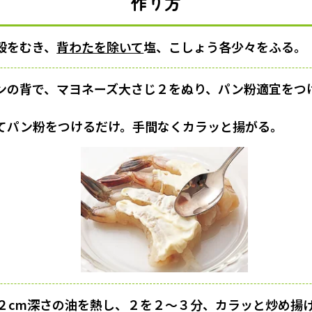
作り方
殻をむき、
背わたを除いて
塩、こしょう各少々をふる。
ンの背で、マヨネーズ大さじ２をぬり、パン粉適宜をつ
てパン粉をつけるだけ。手間なくカラッと揚がる。
２cm深さの油を熱し、２を２〜３分、カラッと炒め揚