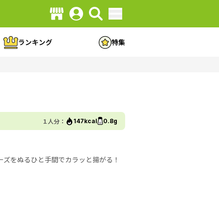
ランキング
特集
１人分：
147kcal
0.8g
ーズをぬるひと手間でカラッと揚がる！