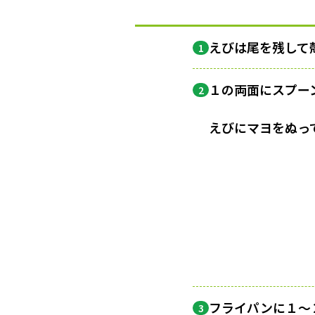
えびは尾を残して
1
１の両面にスプー
2
えびにマヨをぬっ
フライパンに１〜
3