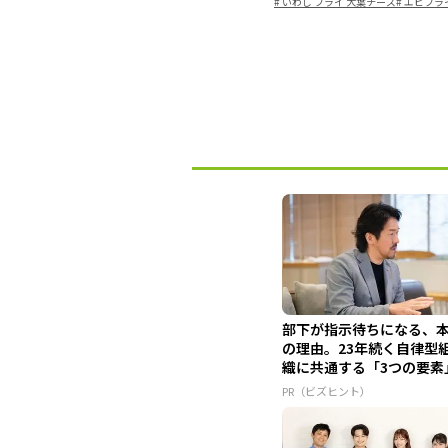
#
いわし フライ 大葉チーズ
#
エビフラ
部下が指示待ちになる、
の理由。23年続く自律型
織に共通する「3つの要素
PR（ビズヒント）