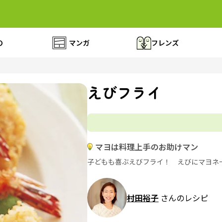
の
マンガ
フレンズ
えびフライ
マヨは料理上手のお助けマン
子どもも喜ぶえびフライ！ えびにマヨネ
村田裕子
さんのレシピ