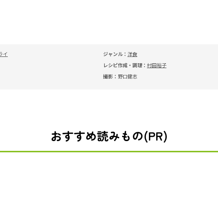
ライ
ジャンル：
洋食
レシピ作成・調理：
村田裕子
撮影：
野口健志
おすすめ読みもの(PR)