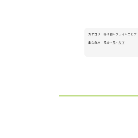
カテゴリ：
揚げ物
フライ
エビフ
主な食材：
魚介
魚
えび