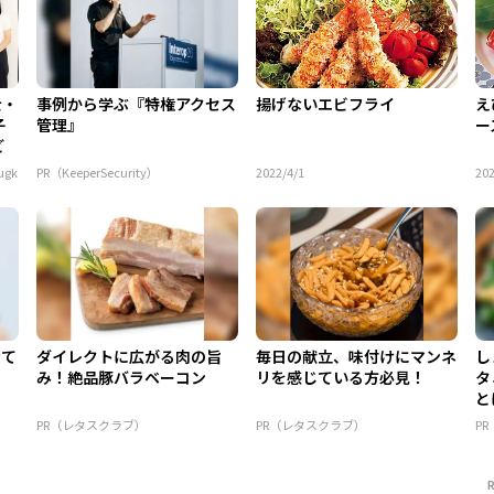
士・
事例から学ぶ『特権アクセス
揚げないエビフライ
え
子
管理』
ー
ど
gk
PR（KeeperSecurity）
2022/4/1
202
けて
ダイレクトに広がる肉の旨
毎日の献立、味付けにマンネ
し
み！絶品豚バラベーコン
リを感じている方必見！
タ
と
PR（レタスクラブ）
PR（レタスクラブ）
P