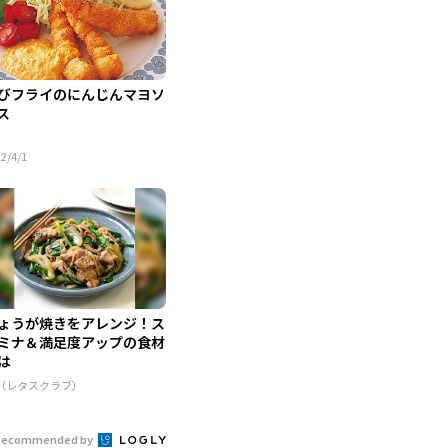
びフライのにんじんマヨソ
ス
2/4/1
ょうが焼きをアレンジ！ス
ミナ＆満足度アップの食材
は
R（レタスクラブ）
Recommended by