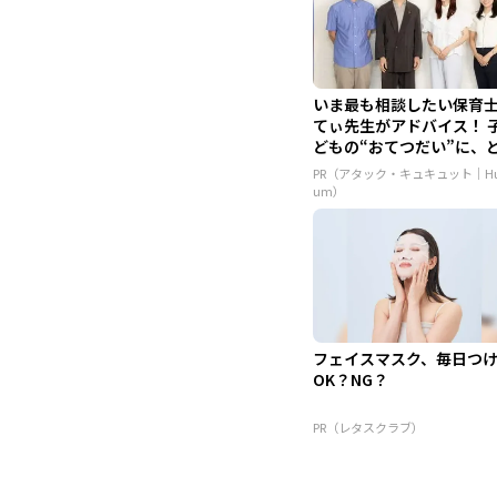
いま最も相談したい保育
てぃ先生がアドバイス！ 
どもの“おてつだい”に、
ん...
PR（アタック・キュキュット｜Hu
um）
フェイスマスク、毎日つ
OK？NG？
PR（レタスクラブ）