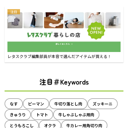
注目
レタスクラブ編集部員が本音で選んだアイテムが買える！
注目＃Keywords
なす
ピーマン
牛切り落とし肉
ズッキーニ
きゅうり
トマト
牛しゃぶしゃぶ用肉
とうもろこし
オクラ
牛カレー用角切り肉