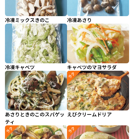
冷凍ミックスきのこ
冷凍あさり
冷凍キャベツ
キャベツのマヨサラダ
ラク
あさりときのこのスパゲッ
えびクリームドリア
ティ
ラク
ラク