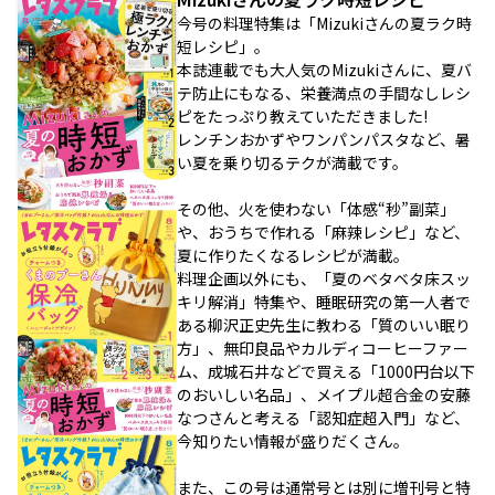
今号の料理特集は「Mizukiさんの夏ラク時
短レシピ」。
本誌連載でも大人気のMizukiさんに、夏バ
テ防止にもなる、栄養満点の手間なしレシ
ピをたっぷり教えていただきました!
レンチンおかずやワンパンパスタなど、暑
い夏を乗り切るテクが満載です。
その他、火を使わない「体感“秒”副菜」
や、おうちで作れる「麻辣レシピ」など、
夏に作りたくなるレシピが満載。
料理企画以外にも、「夏のベタベタ床スッ
キリ解消」特集や、睡眠研究の第一人者で
ある柳沢正史先生に教わる「質のいい眠り
方」、無印良品やカルディコーヒーファー
ム、成城石井などで買える「1000円台以下
のおいしい名品」、メイプル超合金の安藤
なつさんと考える「認知症超入門」など、
今知りたい情報が盛りだくさん。
また、この号は通常号とは別に増刊号と特