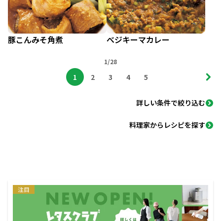
豚こんみそ角煮
べジキーマカレー
1/28
1
2
3
4
5
詳しい条件で絞り込む
料理家からレシピを探す
注目