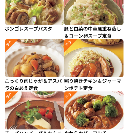
ボンゴレスープパスタ
豚と白菜の中華風重ね蒸し
＆コーン卵スープ定食
ラク
ラク
こっくり肉じゃが＆アスパ
照り焼きチキン＆ジャーマ
ラの白あえ定食
ンポテト定食
ラク
ラク