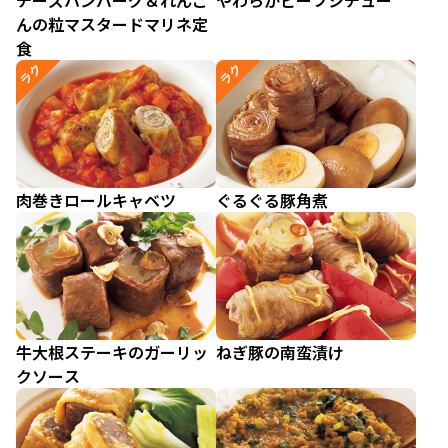
チーズハンバーグ＆れんこ
やわらかビーフシチュー
んの粒マスタードマリネ定
食
ラク
ラク
肉巻きロールキャベツ
ぐるぐる豚角煮
牛大根ステーキのガーリッ
ねぎ豚の南蛮漬け
クソース