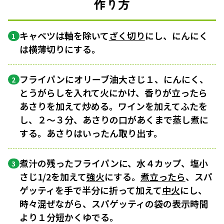
作り方
キャベツは軸を除いて
ざく切り
にし、にんにく
1
は横薄切りにする。
フライパンにオリーブ油大さじ１、にんにく、
2
とうがらしを入れて火にかけ、香りが立ったら
あさりを加えて炒める。ワインを加えてふたを
し、２〜３分、あさりの口があくまで蒸し煮に
する。あさりはいったん取り出す。
煮汁の残ったフライパンに、水４カップ、塩小
3
さじ1/2を加えて
強火
にする。
煮立ったら
、スパ
ゲッティを手で半分に折って加えて
中火
にし、
時々混ぜながら、スパゲッティの袋の表示時間
より１分短かくゆでる。