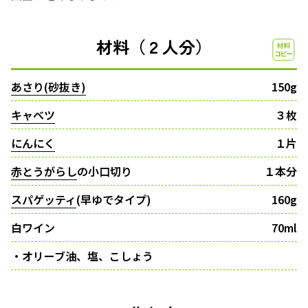
材料（２人分）
あさり(砂抜き)
150g
キャベツ
３枚
にんにく
１片
赤とうがらし
の小口切り
１本分
スパゲッティ
(早ゆでタイプ)
160g
白ワイン
70ml
・オリーブ油、塩、こしょう