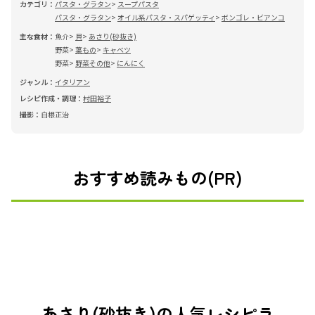
カテゴリ：
パスタ・グラタン
スープパスタ
パスタ・グラタン
オイル系パスタ・スパゲッティ
ボンゴレ・ビアンコ
主な食材：
魚介
貝
あさり(砂抜き)
野菜
葉もの
キャベツ
野菜
野菜その他
にんにく
ジャンル：
イタリアン
レシピ作成・調理：
村田裕子
撮影：
白根正治
おすすめ読みもの(PR)
あさり(砂抜き)の人気レシピラ