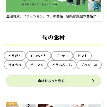
生活雑貨、ファッション、コラボ商品…編集部厳選の商品が買
えるECサイト
旬の食材
とうがん
モロヘイヤ
ゴーヤー
トマト
きゅうり
ピーマン
とうもろこし
ズッキーニ
食材をもっと見る
注目