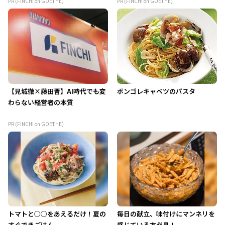
PR (FINCHI on GOETHE)
PR (FINCHI on GOETHE)
【見城徹×藤田晋】AI時代でも変
ボンゴレキャベツのパスタ
わらない経営者の本質
PR (FINCHI on GOETHE)
トマトと○○をあえるだけ！夏の
毎日の献立、味付けにマンネリを
すぐできごはん
感じている方必見！