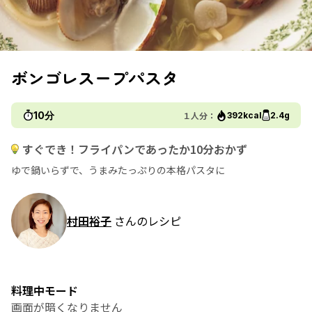
ボンゴレスープパスタ
10分
１人分：
392kcal
2.4g
すぐでき！フライパンであったか10分おかず
ゆで鍋いらずで、うまみたっぷりの本格パスタに
村田裕子
さんのレシピ
料理中モード
画面が暗くなりません