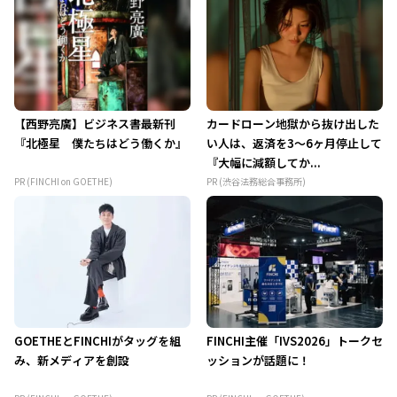
【西野亮廣】ビジネス書最新刊
カードローン地獄から抜け出した
『北極星 僕たちはどう働くか』
い人は、返済を3～6ヶ月停止して
『大幅に減額してか...
PR (FINCHI on GOETHE)
PR (渋谷法務総合事務所)
GOETHEとFINCHIがタッグを組
FINCHI主催「IVS2026」トークセ
み、新メディアを創設
ッションが話題に！