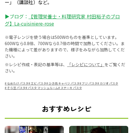
ー」（講談社）など。
▶ブログ：
【管理栄養士・料理研究家 村田裕子のブロ
グ】La-cuisiniere-rose
※電子レンジを使う場合は500Wのものを基準としています。
600Wなら0.8倍、700Wなら0.7倍の時間で加熱してください。ま
た機種によって差がありますので、様子をみながら加熱してくだ
さい。
※レシピ作成・表記の基準等は、
「レシピについて」
をご覧くだ
さい。
#
なめたけ パスタ
#
エビ パスタ
#
ひき肉 キャベツ パスタ
#
アジ パスタ
#
カツオ パスタ
#
そら豆 パスタ
#
パスタ マッシュルーム
#
ステーキ パスタ
おすすめレシピ