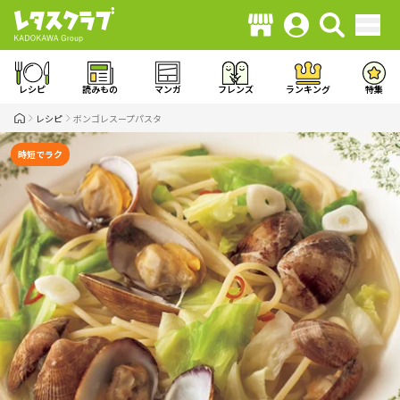
レシピ
読みもの
マンガ
フレンズ
ランキング
特集
レシピ
ボンゴレスープパスタ
時短でラク