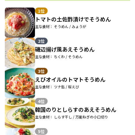
1位
トマトの土佐酢漬けでそうめん
主な食材： そうめん / みょうが
2位
磯辺揚げ風あえそうめん
主な食材： ちくわ / そうめん
3位
えびオイルのトマトそうめん
主な食材： ツナ缶 / 桜えび
4位
韓国のりとしらすのあえそうめん
主な食材： しらす干し / 万能ねぎの小口切り
5位