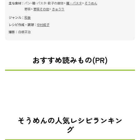
主な食材：
パン･麺･パスタ･餃子の皮他
麺・パスタ
そうめん
野菜
野菜その他
きゅうり
ジャンル：
和食
レシピ作成・調理：
中村成子
撮影：
白根正治
おすすめ読みもの(PR)
そうめんの人気レシピランキン
グ