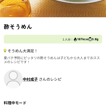
酢そうめん
１人分：
187kcal
0.8g
そうめん大満足！
夏バテ予防にピッタリの酢そうめんは子どもから大人までおスス
メのレシピです！
中村成子
さんのレシピ
料理中モード