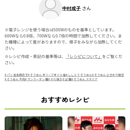
中村成子
さん
※電子レンジを使う場合は500Wのものを基準としています。
600Wなら0.8倍、700Wなら0.7倍の時間で加熱してください。ま
た機種によって差がありますので、様子をみながら加熱してくだ
さい。
※レシピ作成・表記の基準等は、
「レシピについて」
をご覧くだ
さい。
#
パン 吉永麻衣子
#
そうめん オリーブオイル 塩
#
ししとう そうめん
#
そうめん ひきわり納豆
#
そうめん 牛肉
#
サンラータン 麺
#
かた焼きそば 麺
#
そうめん スタミナ
おすすめレシピ