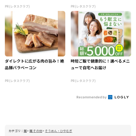
PR (レタスクラブ)
PR (レタスクラブ)
ダイレクトに広がる肉の旨み！絶
時短ご飯で健康的に！選べるメニ
品豚バラベーコン
ューで自宅へお届け
PR (レタスクラブ)
PR (レタスクラブ)
Recommended by
カテゴリ：
麺
麺 その他
そうめん・ひやむぎ