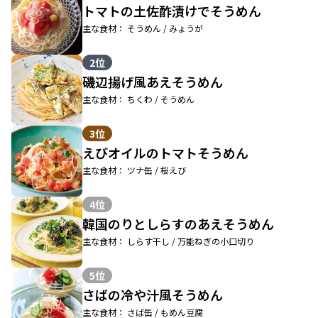
トマトの土佐酢漬けでそうめん
主な食材： そうめん / みょうが
2位
磯辺揚げ風あえそうめん
主な食材： ちくわ / そうめん
3位
えびオイルのトマトそうめん
主な食材： ツナ缶 / 桜えび
4位
韓国のりとしらすのあえそうめん
主な食材： しらす干し / 万能ねぎの小口切り
5位
さばの冷や汁風そうめん
主な食材： さば缶 / もめん豆腐