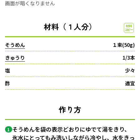
画面が暗くなりません
材料（１人分）
そうめん
１束(50g)
きゅうり
1/3本
塩
少々
酢
適宜
作り方
そうめんを袋の表示どおりにゆでて湯をきり、
1
氷水にとってもみ洗いしながら冷やし、水をきっ