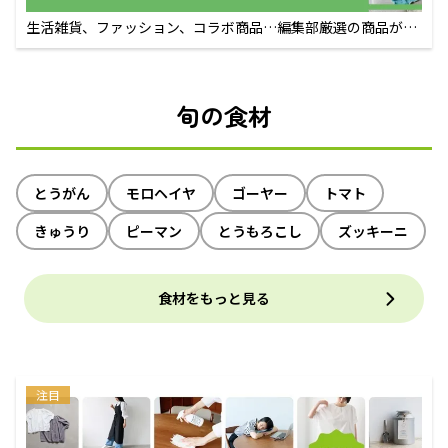
生活雑貨、ファッション、コラボ商品…編集部厳選の商品が買
えるECサイト
旬の食材
とうがん
モロヘイヤ
ゴーヤー
トマト
きゅうり
ピーマン
とうもろこし
ズッキーニ
食材をもっと見る
注目