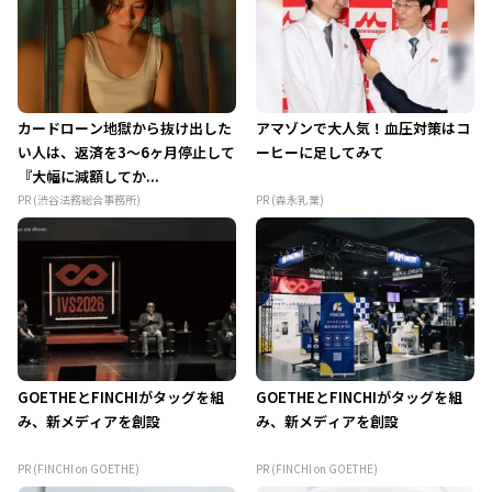
カードローン地獄から抜け出した
アマゾンで大人気！血圧対策はコ
い人は、返済を3～6ヶ月停止して
ーヒーに足してみて
『大幅に減額してか...
PR (渋谷法務総合事務所)
PR (森永乳業)
GOETHEとFINCHIがタッグを組
GOETHEとFINCHIがタッグを組
み、新メディアを創設
み、新メディアを創設
PR (FINCHI on GOETHE)
PR (FINCHI on GOETHE)