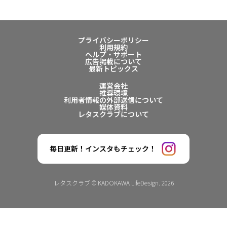
プライバシーポリシー
利用規約
ヘルプ・サポート
広告掲載について
最新トピックス
運営会社
推奨環境
利用者情報の外部送信について
媒体資料
レタスクラブについて
毎日更新！インスタもチェック！
レタスクラブ © KADOKAWA LifeDesign. 2026