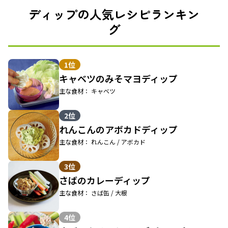
ディップの人気レシピランキン
グ
1位
キャベツのみそマヨディップ
主な食材： キャベツ
2位
れんこんのアボカドディップ
主な食材： れんこん / アボカド
3位
さばのカレーディップ
主な食材： さば缶 / 大根
4位