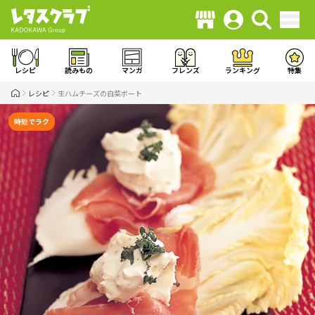
レシピ
読みもの
マンガ
フレンズ
ランキング
特集
レシピ
生ハムチーズの白菜ボート
時短でラク