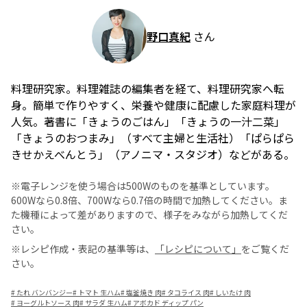
野口真紀
さん
料理研究家。料理雑誌の編集者を経て、料理研究家へ転
身。簡単で作りやすく、栄養や健康に配慮した家庭料理が
人気。著書に「きょうのごはん」「きょうの一汁二菜」
「きょうのおつまみ」（すべて主婦と生活社）「ぱらぱら
きせかえべんとう」（アノニマ・スタジオ）などがある。
※電子レンジを使う場合は500Wのものを基準としています。
600Wなら0.8倍、700Wなら0.7倍の時間で加熱してください。ま
た機種によって差がありますので、様子をみながら加熱してくだ
さい。
※レシピ作成・表記の基準等は、
「レシピについて」
をご覧くだ
さい。
#
たれ バンバンジー
#
トマト 生ハム
#
塩釜焼き 肉
#
タコライス 肉
#
しいたけ 肉
#
ヨーグルトソース 肉
#
サラダ 生ハム
#
アボカド ディップ パン