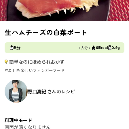
生ハムチーズの白菜ボート
5分
１人分：
95kcal
0.9g
簡単なのにほめられおかず
見た目も楽しいフィンガーフード
野口真紀
さんのレシピ
料理中モード
画面が暗くなりません