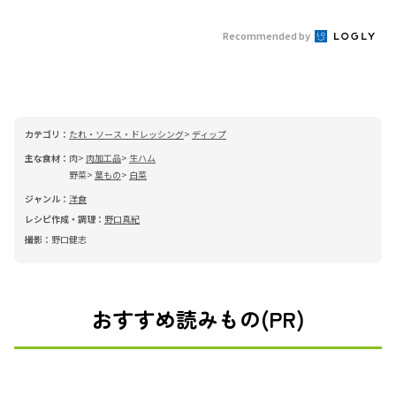
Recommended by
カテゴリ：
たれ・ソース・ドレッシング
ディップ
主な食材：
肉
肉加工品
生ハム
野菜
葉もの
白菜
ジャンル：
洋食
レシピ作成・調理：
野口真紀
撮影：
野口健志
おすすめ読みもの(PR)