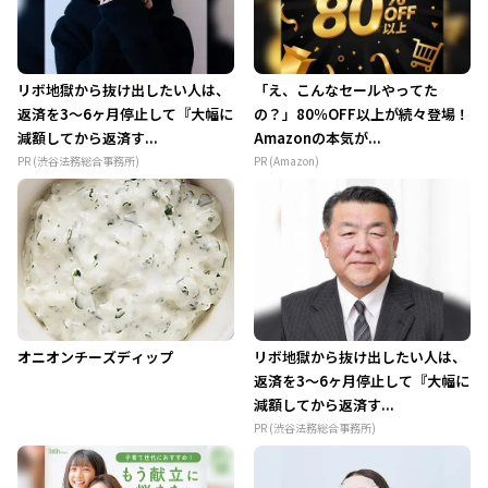
リボ地獄から抜け出したい人は、
「え、こんなセールやってた
返済を3～6ヶ月停止して『大幅に
の？」80％OFF以上が続々登場！
減額してから返済す...
Amazonの本気が...
PR (渋谷法務総合事務所)
PR (Amazon)
オニオンチーズディップ
リボ地獄から抜け出したい人は、
返済を3～6ヶ月停止して『大幅に
減額してから返済す...
PR (渋谷法務総合事務所)