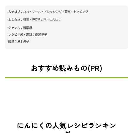
カテゴリ：
たれ・ソース・ドレッシング
薬味・トッピング
主な食材：
野菜
野菜その他
にんにく
ジャンル：
韓国風
レシピ作成・調理：
市瀬悦子
撮影：
澤木央子
おすすめ読みもの(PR)
にんにくの人気レシピランキン