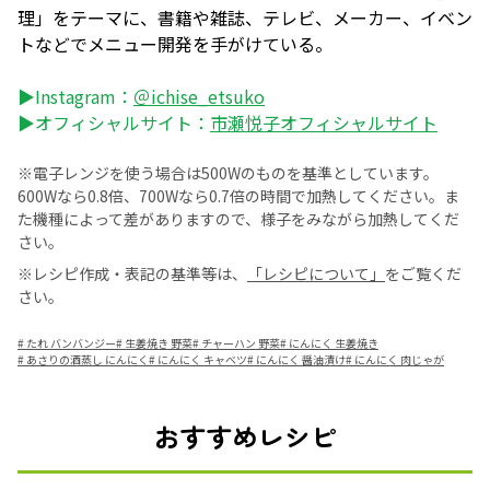
理」をテーマに、書籍や雑誌、テレビ、メーカー、イベン
トなどでメニュー開発を手がけている。
▶Instagram：
＠ichise_etsuko
▶オフィシャルサイト：
市瀬悦子オフィシャルサイト
※電子レンジを使う場合は500Wのものを基準としています。
600Wなら0.8倍、700Wなら0.7倍の時間で加熱してください。ま
た機種によって差がありますので、様子をみながら加熱してくだ
さい。
※レシピ作成・表記の基準等は、
「レシピについて」
をご覧くだ
さい。
#
たれ バンバンジー
#
生姜焼き 野菜
#
チャーハン 野菜
#
にんにく 生姜焼き
#
あさりの酒蒸し にんにく
#
にんにく キャベツ
#
にんにく 醤油漬け
#
にんにく 肉じゃが
おすすめレシピ