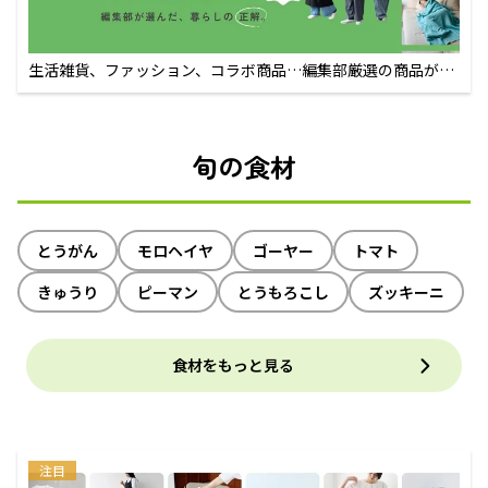
生活雑貨、ファッション、コラボ商品…編集部厳選の商品が買
えるECサイト
旬の食材
とうがん
モロヘイヤ
ゴーヤー
トマト
きゅうり
ピーマン
とうもろこし
ズッキーニ
食材をもっと見る
注目