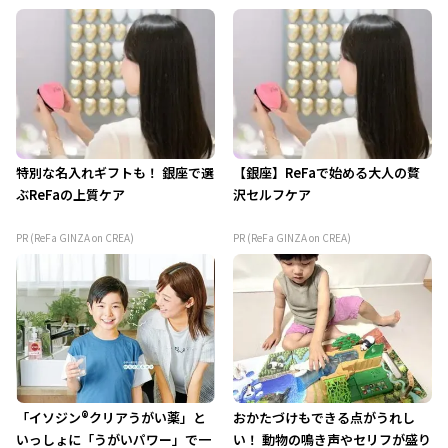
特別な名入れギフトも！ 銀座で選
【銀座】ReFaで始める大人の贅
ぶReFaの上質ケア
沢セルフケア
PR (ReFa GINZA on CREA)
PR (ReFa GINZA on CREA)
「イソジン®クリアうがい薬」と
おかたづけもできる点がうれし
いっしょに「うがいパワー」で一
い！ 動物の鳴き声やセリフが盛り