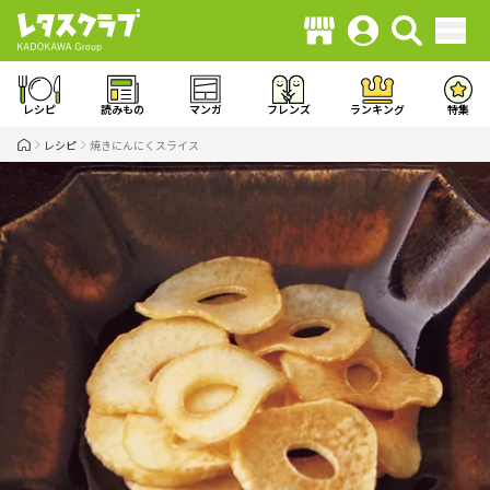
レシピ
読みもの
マンガ
フレンズ
ランキング
特集
レシピ
焼きにんにくスライス