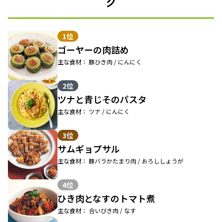
グ
1位
ゴーヤーの肉詰め
主な食材： 豚ひき肉 / にんにく
2位
ツナと青じそのパスタ
主な食材： ツナ / にんにく
3位
サムギョプサル
主な食材： 豚バラかたまり肉 / おろししょうが
4位
ひき肉となすのトマト煮
主な食材： 合いびき肉 / なす