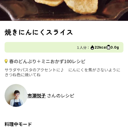
焼きにんにくスライス
１人分：
22kcal
0.0g
春のどんぶり＋ミニおかず100レシピ
サラダやパスタのアクセントに♪ にんにくを焦がさないように
きつね色に焼いてね
市瀬悦子
さんのレシピ
料理中モード