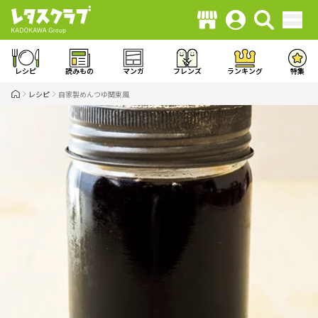
レシピ
読みもの
マンガ
フレンズ
ランキング
特集
レシピ
自家製めんつゆ関東風