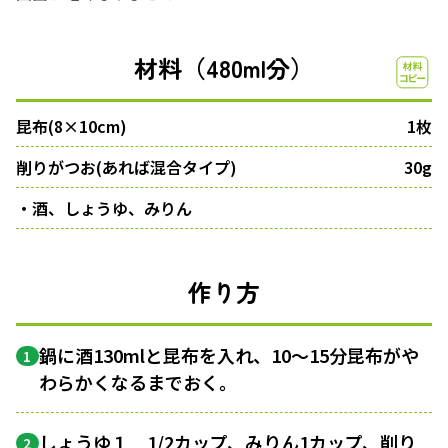
材料（480ml分）
昆布(8×10cm)
1枚
削りがつお(あれば混合タイプ)
30g
・酒、しょうゆ、みりん
作り方
鍋に酒130mlと昆布を入れ、10〜15分昆布がや
1
わらかくなるまでおく。
しょうゆ１ 1/2カップ、みりん1カップ、削り
2