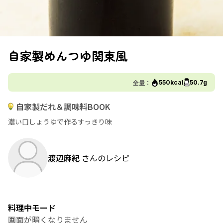
自家製めんつゆ関東風
全量：
550kcal
50.7g
自家製だれ＆調味料BOOK
濃い口しょうゆで作るすっきり味
渡辺麻紀
さんのレシピ
料理中モード
画面が暗くなりません