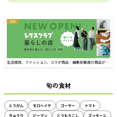
注目
生活雑貨、ファッション、コラボ商品…編集部厳選の商品が買
えるECサイト
旬の食材
とうがん
モロヘイヤ
ゴーヤー
トマト
きゅうり
ピーマン
とうもろこし
ズッキーニ