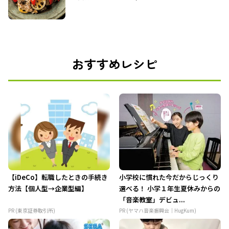
おすすめレシピ
【iDeCo】転職したときの手続き
小学校に慣れた今だからじっくり
方法【個人型→企業型編】
選べる！ 小学１年生夏休みからの
「音楽教室」デビュ...
PR (東京証券取引所)
PR (ヤマハ音楽振興会｜HugKum)