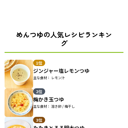
めんつゆの人気レシピランキン
グ
1位
ジンジャー塩レモンつゆ
主な食材： レモン汁
2位
梅かき玉つゆ
主な食材： 溶き卵 / 梅干し
3位
たたきとろろ明太つゆ