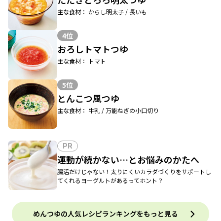
主な食材： からし明太子 / 長いも
4位
おろしトマトつゆ
主な食材： トマト
5位
とんこつ風つゆ
主な食材： 牛乳 / 万能ねぎの小口切り
PR
運動が続かない…とお悩みのかたへ
腸活だけじゃない！太りにくいカラダづくりをサポートし
てくれるヨーグルトがあるってホント？
めんつゆの人気レシピランキングをもっと見る