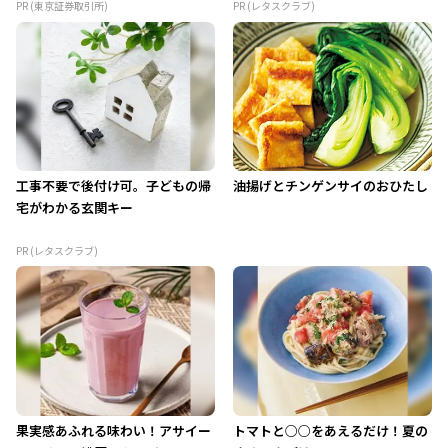
PR (東京証券取引所)
PR (レタスクラブ)
工事不要で後付け可。子どもの帰
油揚げとチンゲンサイのおひたし
宅がわかる玄関キー
PR (レタスクラブ)
果実感あふれる味わい！アサイー
トマトと○○をあえるだけ！夏の