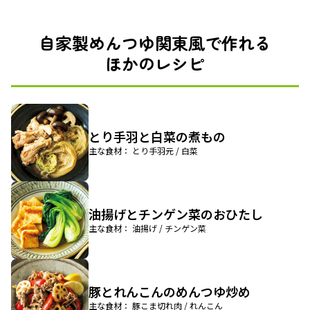
自家製めんつゆ関東風で作れる
ほかのレシピ
とり手羽と白菜の煮もの
主な食材： とり手羽元 / 白菜
油揚げとチンゲン菜のおひたし
主な食材： 油揚げ / チンゲン菜
豚とれんこんのめんつゆ炒め
主な食材： 豚こま切れ肉 / れんこん