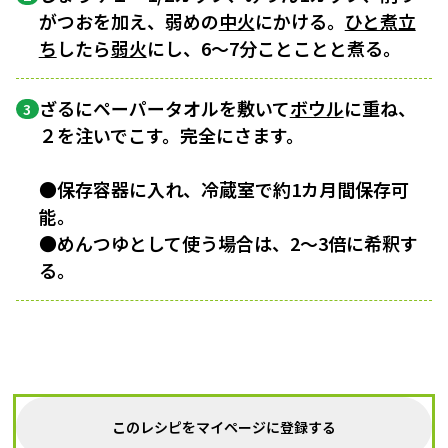
がつおを加え、弱めの
中火
にかける。
ひと煮立
ち
したら
弱火
にし、6〜7分ことことと煮る。
ざるにペーパータオルを敷いて
ボウル
に重ね、
3
２を注いでこす。完全にさます。
●保存容器に入れ、冷蔵室で約1カ月間保存可
能。
●めんつゆとして使う場合は、2〜3倍に希釈す
る。
このレシピをマイページに登録する