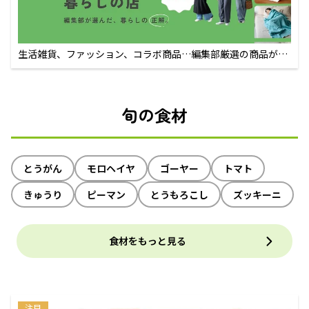
生活雑貨、ファッション、コラボ商品…編集部厳選の商品が買
えるECサイト
旬の食材
とうがん
モロヘイヤ
ゴーヤー
トマト
きゅうり
ピーマン
とうもろこし
ズッキーニ
食材をもっと見る
注目