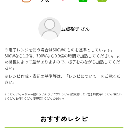
武蔵裕子
さん
※電子レンジを使う場合は600Wのものを基準としています。
500Wなら1.2倍、700Wなら0.9倍の時間で加熱してください。ま
た機種によって差がありますので、様子をみながら加熱してくだ
さい。
※レシピ作成・表記の基準等は、
「レシピについて」
をご覧くだ
さい。
#
うどん ジャージャー麺
#
うどん ラザニア
#
うどん 酸辣湯
#
パン 吉永麻衣子
#
うどん 冷たい
#
うどん 餃子
#
うどん 夏野菜
#
うどん かぼちゃ
おすすめレシピ