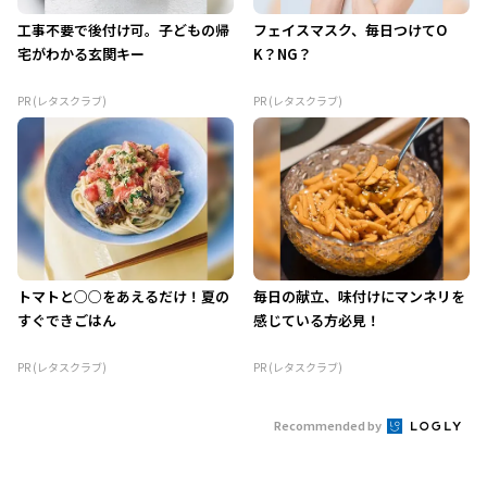
工事不要で後付け可。子どもの帰
フェイスマスク、毎日つけてO
宅がわかる玄関キー
K？NG？
PR (レタスクラブ)
PR (レタスクラブ)
トマトと○○をあえるだけ！夏の
毎日の献立、味付けにマンネリを
すぐできごはん
感じている方必見！
PR (レタスクラブ)
PR (レタスクラブ)
Recommended by