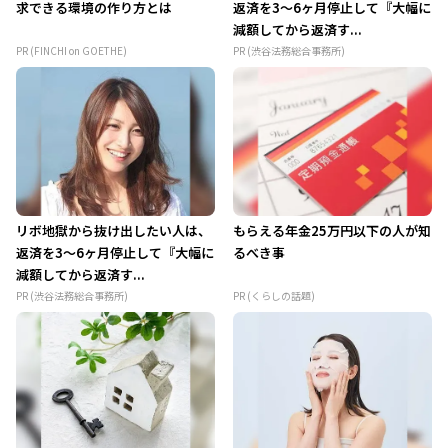
求できる環境の作り方とは
返済を3～6ヶ月停止して『大幅に
減額してから返済す...
PR (FINCHI on GOETHE)
PR (渋谷法務総合事務所)
リボ地獄から抜け出したい人は、
もらえる年金25万円以下の人が知
返済を3～6ヶ月停止して『大幅に
るべき事
減額してから返済す...
PR (渋谷法務総合事務所)
PR (くらしの話題)