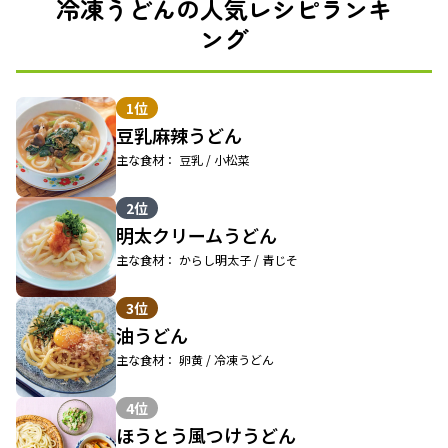
冷凍うどんの人気レシピランキ
ング
1位
豆乳麻辣うどん
主な食材： 豆乳 / 小松菜
2位
明太クリームうどん
主な食材： からし明太子 / 青じそ
3位
油うどん
主な食材： 卵黄 / 冷凍うどん
4位
ほうとう風つけうどん