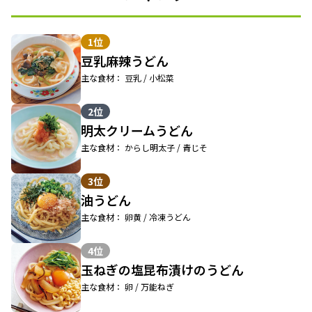
1位
豆乳麻辣うどん
主な食材： 豆乳 / 小松菜
2位
明太クリームうどん
主な食材： からし明太子 / 青じそ
3位
油うどん
主な食材： 卵黄 / 冷凍うどん
4位
玉ねぎの塩昆布漬けのうどん
主な食材： 卵 / 万能ねぎ