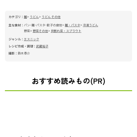
カテゴリ：
麺
うどん
うどん その他
主な食材：
パン･麺･パスタ･餃子の皮他
麺・パスタ
冷凍うどん
野菜
野菜その他
貝割れ菜・スプラウト
ジャンル：
エスニック
レシピ作成・調理：
武蔵裕子
撮影：
鈴木泰介
おすすめ読みもの(PR)