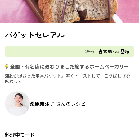
バゲットセレアル
1斤分：
1065kcal
5g
全国・有名店に教わりました旅するホームベーカリー
雑穀が混ざった定番バゲット。軽くトーストして、こうばしさを
味わって
桑原奈津子
さんのレシピ
料理中モード