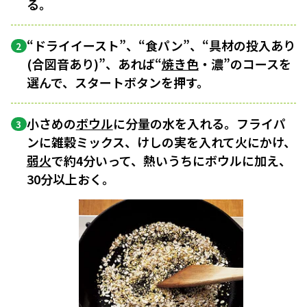
る。
“ドライイースト”、“食パン”、“具材の投入あり
2
(合図音あり)”、あれば“
焼き色
・濃”のコースを
選んで、スタートボタンを押す。
小さめの
ボウル
に分量の水を入れる。フライパ
3
ンに雑穀ミックス、けしの実を入れて火にかけ、
弱火
で約4分いって、熱いうちにボウルに加え、
30分以上おく。