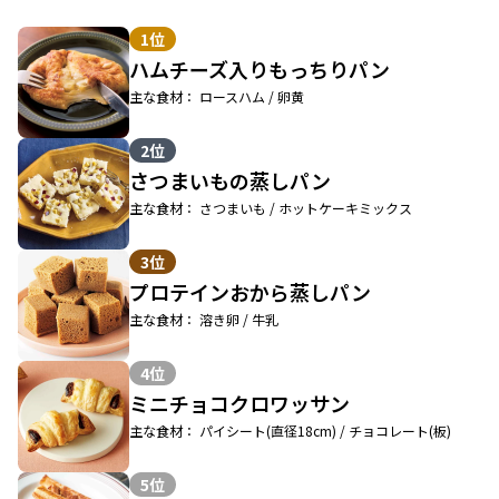
1位
ハムチーズ入りもっちりパン
主な食材： ロースハム / 卵黄
2位
さつまいもの蒸しパン
主な食材： さつまいも / ホットケーキミックス
3位
プロテインおから蒸しパン
主な食材： 溶き卵 / 牛乳
4位
ミニチョコクロワッサン
主な食材： パイシート(直径18cm) / チョコレート(板)
5位