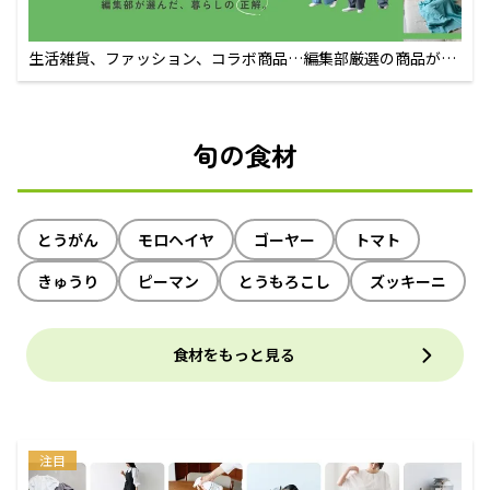
生活雑貨、ファッション、コラボ商品…編集部厳選の商品が買
えるECサイト
旬の食材
とうがん
モロヘイヤ
ゴーヤー
トマト
きゅうり
ピーマン
とうもろこし
ズッキーニ
食材をもっと見る
注目