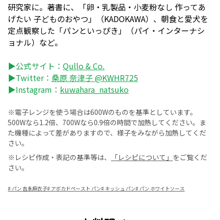
研究家に。著書に、「卵・乳製品・小麦粉なし 作ってあ
げたい 子どものおやつ」（KADOKAWA）、朝食と愛犬を
定点観察した「パンといっぴき」（パイ・インターナシ
ョナル）など。
▶公式サイト：
Qullo & Co.
▶Twitter：
桑原 奈津子 @KWHR725
▶Instagram：
kuwahara_natsuko
※電子レンジを使う場合は600Wのものを基準としています。
500Wなら1.2倍、700Wなら0.9倍の時間で加熱してください。ま
た機種によって差がありますので、様子をみながら加熱してくだ
さい。
※レシピ作成・表記の基準等は、
「レシピについて」
をご覧くだ
さい。
#
パン 吉永麻衣子
#
アボカドペースト パン
#
キッシュ パン
#
パン ホワイトソース