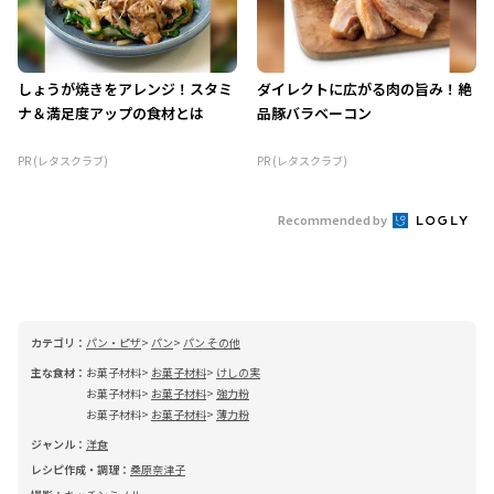
しょうが焼きをアレンジ！スタミ
ダイレクトに広がる肉の旨み！絶
ナ＆満足度アップの食材とは
品豚バラベーコン
PR (レタスクラブ)
PR (レタスクラブ)
Recommended by
カテゴリ：
パン・ピザ
パン
パン その他
主な食材：
お菓子材料
お菓子材料
けしの実
お菓子材料
お菓子材料
強力粉
お菓子材料
お菓子材料
薄力粉
ジャンル：
洋食
レシピ作成・調理：
桑原奈津子