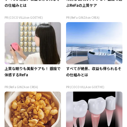
の仕組みとは
ぶReFaの上質ケア
PR (COCO VILLA on GOETHE)
PR (ReFa GINZA on CREA)
上質な眠りも美髪ケアも！ 銀座で
すべてが絶景、収益も得られるそ
体感するReFa
の仕組みとは
PR (ReFa GINZA on CREA)
PR (COCO VILLA on GOETHE)