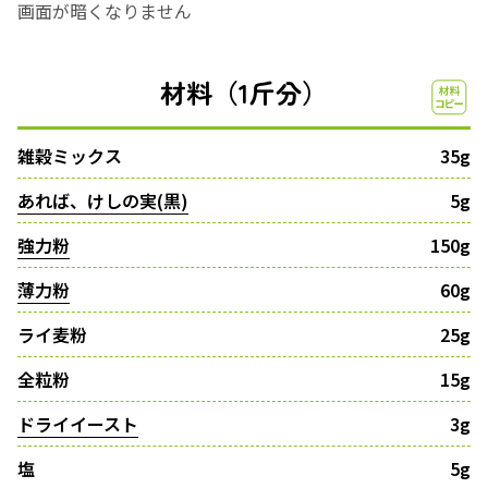
画面が暗くなりません
材料（1斤分）
雑穀ミックス
35g
あれば、けしの実(黒)
5g
強力粉
150g
薄力粉
60g
ライ麦粉
25g
全粒粉
15g
ドライイースト
3g
塩
5g