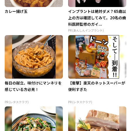
カレー揚げ玉
インプラントは絶対ダメ？65歳以
上の方は確認してみて。20名の歯
科医師監修のガイ...
PR (あんしんインプラント)
毎日の献立、味付けにマンネリを
【衝撃】楽天のネットスーパーが
感じている方必見！
便利すぎた
PR (レタスクラブ)
PR (レタスクラブ)