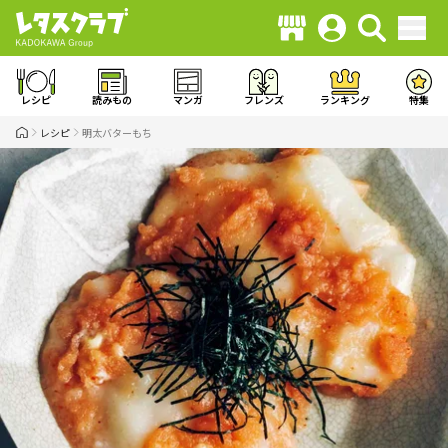
レシピ
読みもの
マンガ
フレンズ
ランキング
特集
レシピ
明太バターもち