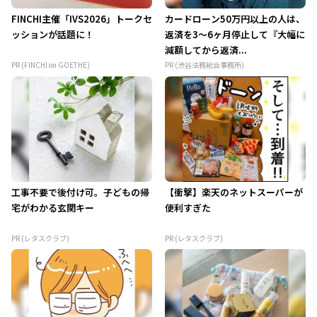
FINCHI主催「IVS2026」トークセ
カードローン50万円以上の人は、
ッションが話題に！
返済を3～6ヶ月停止して『大幅に
減額してから返済...
PR (FINCHI on GOETHE)
PR (渋谷法務総合事務所)
工事不要で後付け可。子どもの帰
【衝撃】楽天のネットスーパーが
宅がわかる玄関キー
便利すぎた
PR (レタスクラブ)
PR (レタスクラブ)