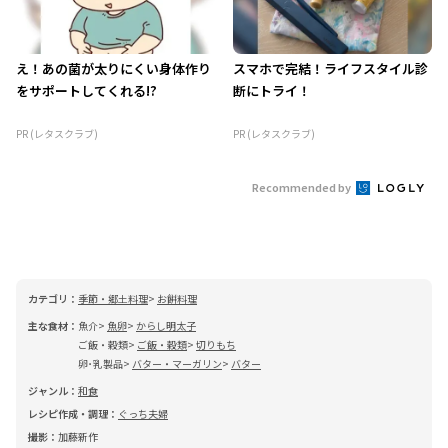
え！あの菌が太りにくい身体作り
スマホで完結！ライフスタイル診
をサポートしてくれる!?
断にトライ！
PR (レタスクラブ)
PR (レタスクラブ)
Recommended by
カテゴリ：
季節・郷土料理
お餅料理
主な食材：
魚介
魚卵
からし明太子
ご飯・穀類
ご飯・穀類
切りもち
卵･乳製品
バター・マーガリン
バター
ジャンル：
和食
レシピ作成・調理：
ぐっち夫婦
撮影：
加藤新作