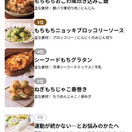
もちもちおこわ風炊き込みご飯
主な食材： 豚バラ薄切り肉 / にんじん
3位
もちもちニョッキブロッコリーソース
主な食材： ブロッコリー / にんにくのみじん切り
4位
シーフードもちグラタン
主な食材： 冷凍シーフードミックス / 牛乳
5位
ねぎもちじゃこ春巻き
主な食材： ちりめんじゃこ / 長ねぎ
PR
運動が続かない…とお悩みのかたへ