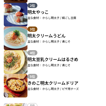
2位
明太やっこ
主な食材： からし明太子 / 絹ごし豆腐
3位
明太クリームうどん
主な食材： からし明太子 / 青じそ
4位
明太豆乳クリームはるさめ
主な食材： からし明太子 / 青じそ
5位
きのこ明太クリームドリア
主な食材： からし明太子 / ピザ用チーズ
PR