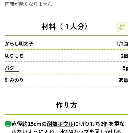
画面が暗くなりません
材料（１人分）
からし明太子
1/2腹
切りもち
2個
バター
5g
刻みのり
適量
作り方
直径約15cmの
耐熱ボウル
に切りもち2個を重な
1
らないように入れ、水1/4カップを回しかける。