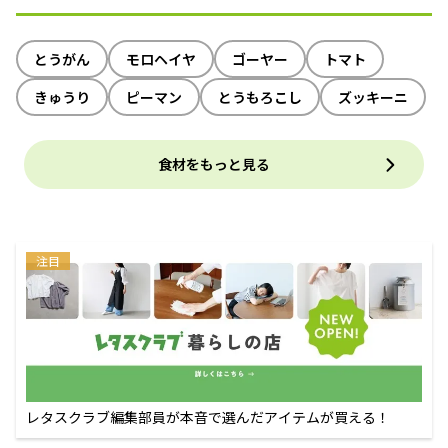
とうがん
モロヘイヤ
ゴーヤー
トマト
きゅうり
ピーマン
とうもろこし
ズッキーニ
食材をもっと見る
注目
レタスクラブ編集部員が本音で選んだアイテムが買える！