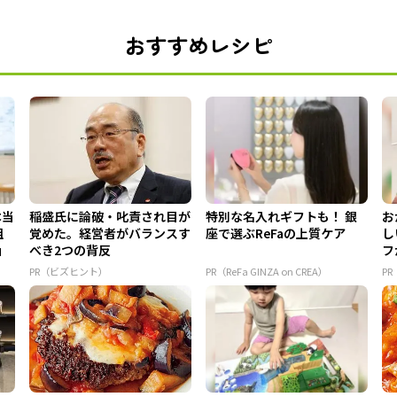
おすすめレシピ
本当
稲盛氏に論破・叱責され目が
特別な名入れギフトも！ 銀
お
組
覚めた。経営者がバランスす
座で選ぶReFaの上質ケア
し
」
べき2つの背反
フ
ア 
PR（ビズヒント）
PR（ReFa GINZA on CREA）
P