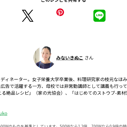
みないきぬこ
さん
ーディネーター。女子栄養大学卒業後、料理研究家の枝元なほ
、広告で活躍する一方、母校では非常勤講師として講義も行っ
える絶品レシピ」（家の光協会）、「はじめてのストウブ-素
。
nuko
0Wのものを基準としています。500Wなら1.2倍、700Wなら0.9倍