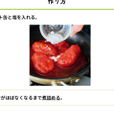
作り方
ト缶と塩を入れる。
けがほぼなくなるまで
煮詰める
。