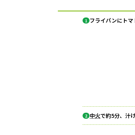
フライパンにトマ
1
中火
で約5分、汁
2