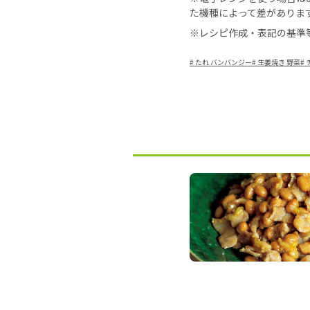
た機種によって差がありま
※レシピ作成・表記の基準
#
たれ バンバンジー
#
生姜焼き 野菜
#