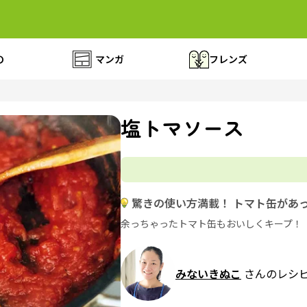
の
マンガ
フレンズ
塩トマソース
驚きの使い方満載！ トマト缶があ
余っちゃったトマト缶もおいしくキープ！
みないきぬこ
さんのレシ