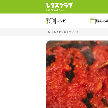
レシピ
読みも
レシピ
塩トマソース