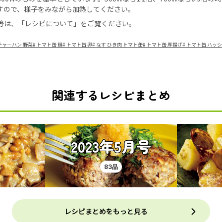
すので、様子をみながら加熱してください。
等は、
「レシピについて」
をご覧ください。
チャーハン 野菜
#
トマト缶 鯖
#
トマト缶 卵
#
なす ひき肉 トマト缶
#
トマト缶 厚揚げ
#
トマト缶 ハッ
関連するレシピまとめ
2023年5月号
83品
レシピまとめをもっと見る