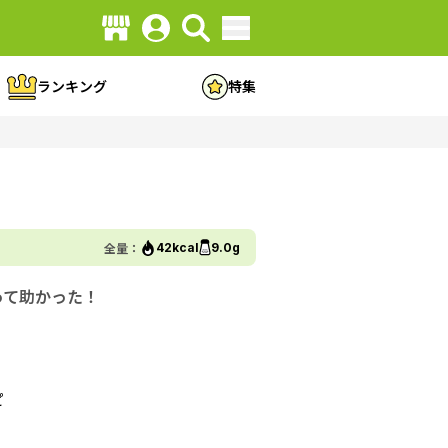
ランキング
特集
全量：
42kcal
9.0g
って助かった！
ピ