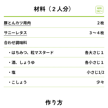
材料（２人分）
豚とんカツ用肉
２枚
サニーレタス
３〜４枚
合わせ調味料
・はちみつ、粒マスタード
各大さじ１
・酒、しょうゆ
各小さじ１
・塩
小さじ1/2
・こしょう
少々
作り方