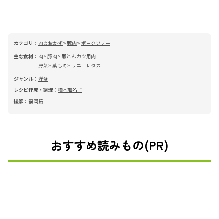
カテゴリ：
肉のおかず
豚肉
ポークソテー
主な食材：
肉
豚肉
豚とんカツ用肉
野菜
葉もの
サニーレタス
ジャンル：
洋食
レシピ作成・調理：
橋本加名子
撮影：
福岡拓
おすすめ読みもの(PR)