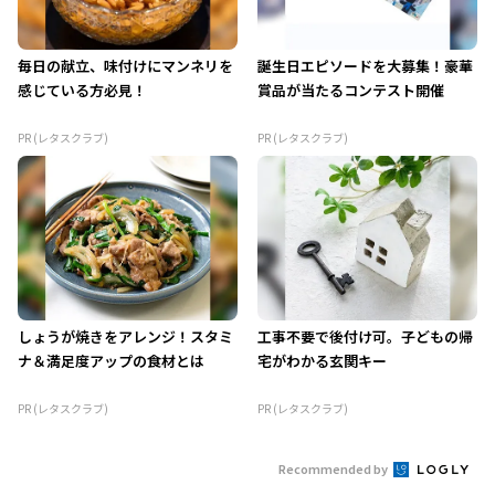
毎日の献立、味付けにマンネリを
誕生日エピソードを大募集！豪華
感じている方必見！
賞品が当たるコンテスト開催
PR (レタスクラブ)
PR (レタスクラブ)
しょうが焼きをアレンジ！スタミ
工事不要で後付け可。子どもの帰
ナ＆満足度アップの食材とは
宅がわかる玄関キー
PR (レタスクラブ)
PR (レタスクラブ)
Recommended by