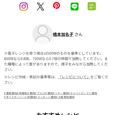
橋本加名子
さん
※電子レンジを使う場合は500Wのものを基準としています。
600Wなら0.8倍、700Wなら0.7倍の時間で加熱してください。ま
た機種によって差がありますので、様子をみながら加熱してくだ
さい。
※レシピ作成・表記の基準等は、
「レシピについて」
をご覧くだ
さい。
#
春雨 豚肉
#
味噌焼き 豚肉
#
プルコギ 豚肉
#
ソテー 豚肉
#
キャベツ ピーマン 豚肉
#
オイスターソース 卵 豚肉
#
ズッキーニ 豚肉
#
大根 煮物 豚肉
おすすめレシピ