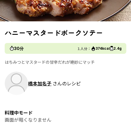
ハニーマスタードポークソテー
30分
１人分：
374kcal
2.4g
はちみつとマスタードの甘辛だれが絶妙にマッチ
橋本加名子
さんのレシピ
料理中モード
画面が暗くなりません