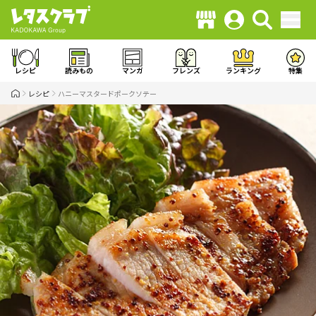
レシピ
読みもの
マンガ
フレンズ
ランキング
特集
レシピ
ハニーマスタードポークソテー