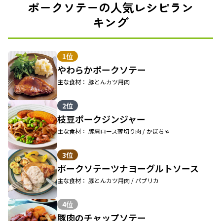
ポークソテーの人気レシピラン
キング
1位
やわらかポークソテー
主な食材： 豚とんカツ用肉
2位
枝豆ポークジンジャー
主な食材： 豚肩ロース薄切り肉 / かぼちゃ
3位
ポークソテーツナヨーグルトソース
主な食材： 豚とんカツ用肉 / パプリカ
4位
豚肉のチャップソテー