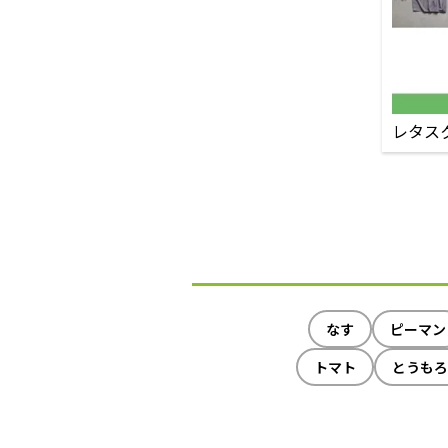
レタス
なす
ピーマン
トマト
とうもろ