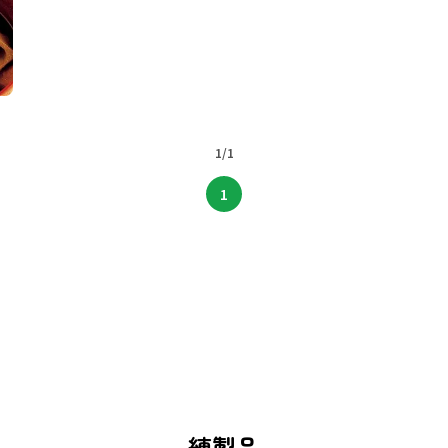
1/1
1
練製品