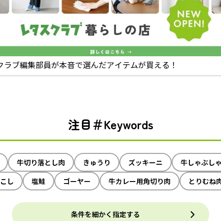
クラブ編集部員が本音で選んだアイテムが買える！
注目＃Keywords
牛切り落とし肉
きゅうり
ズッキーニ
牛しゃぶし
こし
塩鮭
ゴーヤー
牛カレー用角切り肉
とりむね
条件を細かく指定する