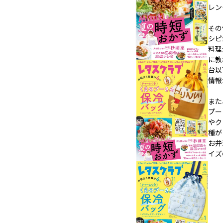
レン
その
シピ
料理
に教
台以
情報
また
プー
やク
種が
お弁
イズ