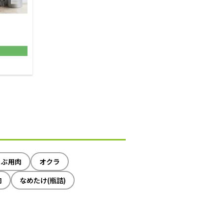
ゃぶ用肉
オクラ
肉
なめたけ(瓶詰)