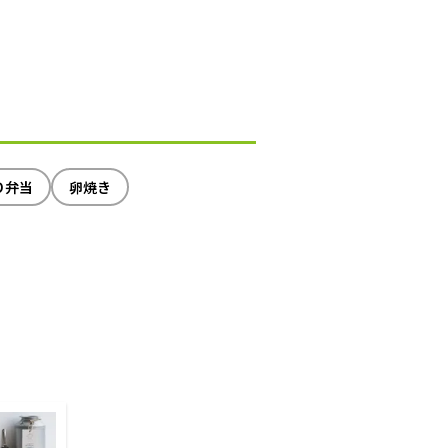
り弁当
卵焼き