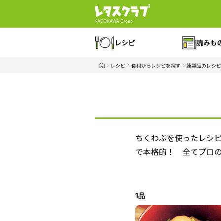
レシピ
読みも
レシピ
食材からレシピを探す
練製品のレシピ
ちくわぶを使ったレシ
で本格的！ 全てプロ
1品