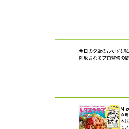
今日の夕飯のおかず&
解放されるプロ監修の簡
Mi
今号
本誌
てい