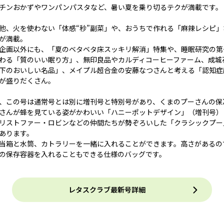
チンおかずやワンパンパスタなど、暑い夏を乗り切るテクが満載です。
他、火を使わない「体感“秒”副菜」や、おうちで作れる「麻辣レシピ
が満載。
企画以外にも、「夏のベタベタ床スッキリ解消」特集や、睡眠研究の第
わる「質のいい眠り方」、無印良品やカルディコーヒーファーム、成城石
下のおいしい名品」、メイプル超合金の安藤なつさんと考える「認知症
が盛りだくさん。
、この号は通常号とは別に増刊号と特別号があり、くまのプーさんの保
さんが蜂を見ている姿がかわいい「ハニーポットデザイン」（増刊号）
リストファー・ロビンなどの仲間たちが勢ぞろいした「クラシックプー
あります。
当箱と水筒、カトラリーを一緒に入れることができます。高さがあるの
の保存容器を入れることもできる仕様のバッグです。
レタスクラブ最新号詳細