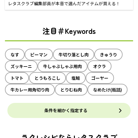
レタスクラブ編集部員が本音で選んだアイテムが買える！
注目＃Keywords
なす
ピーマン
牛切り落とし肉
きゅうり
ズッキーニ
牛しゃぶしゃぶ用肉
オクラ
トマト
とうもろこし
塩鮭
ゴーヤー
牛カレー用角切り肉
とりむね肉
なめたけ(瓶詰)
条件を細かく指定する
ラクレシピならレタスクラブ