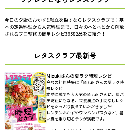
今日の夕飯のおかず&献立を探すならレタスクラブで！基
本の定番料理から人気料理まで、日々のへとへとから解放
されるプロ監修の簡単レシピ36582品をご紹介！
レタスクラブ最新号
Mizukiさんの夏ラク時短レシピ
今号の料理特集は「Mizukiさんの夏ラク時
短レシピ」。
本誌連載でも大人気のMizukiさんに、夏バ
テ防止にもなる、栄養満点の手間なしレシ
ピをたっぷり教えていただきました!
レンチンおかずやワンパンパスタなど、暑
い夏を乗り切るテクが満載です。