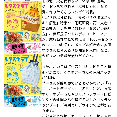
その他、火を使わない「体感“秒”副菜」
や、おうちで作れる「麻辣レシピ」など、
夏に作りたくなるレシピが満載。
料理企画以外にも、「夏のベタベタ床スッ
キリ解消」特集や、睡眠研究の第一人者で
ある柳沢正史先生に教わる「質のいい眠り
方」、無印良品やカルディコーヒーファー
ム、成城石井などで買える「1000円台以下
のおいしい名品」、メイプル超合金の安藤
なつさんと考える「認知症超入門」など、
今知りたい情報が盛りだくさん。
また、この号は通常号とは別に増刊号と特
別号があり、くまのプーさんの保冷バッグ
が付録に！
プーさんが蜂を見ている姿がかわいい「ハ
ニーポットデザイン」（増刊号）と、原作
のくまのプーさんやクリストファー・ロビ
ンなどの仲間たちが勢ぞろいした「クラシ
ックプー」（特別号）デザインの２種があ
ります。
お弁当箱と水筒、カトラリーを一緒に入れ