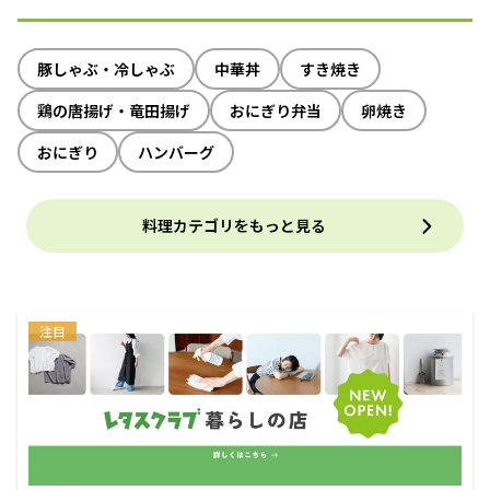
豚しゃぶ・冷しゃぶ
中華丼
すき焼き
鶏の唐揚げ・竜田揚げ
おにぎり弁当
卵焼き
おにぎり
ハンバーグ
料理カテゴリをもっと見る
注目