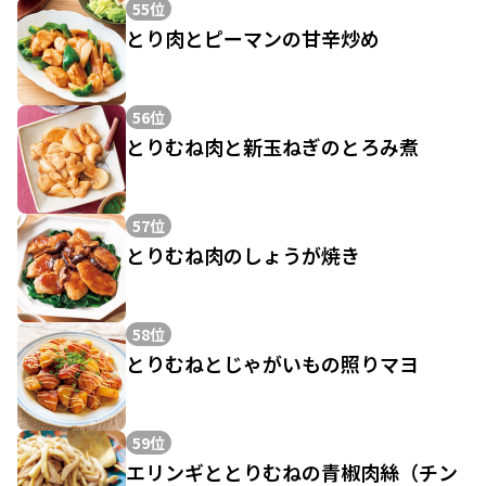
55位
とり肉とピーマンの甘辛炒め
56位
とりむね肉と新玉ねぎのとろみ煮
57位
とりむね肉のしょうが焼き
58位
とりむねとじゃがいもの照りマヨ
59位
エリンギととりむねの青椒肉絲（チン