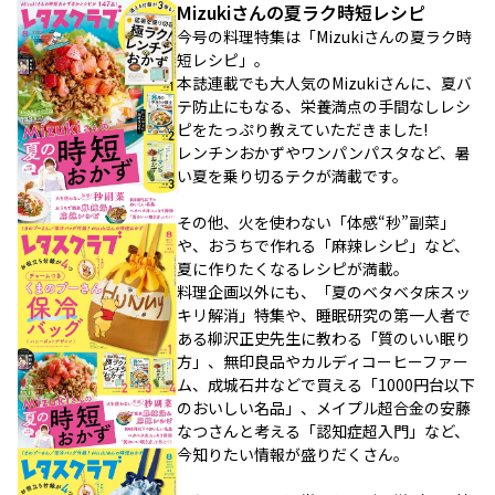
Mizukiさんの夏ラク時短レシピ
今号の料理特集は「Mizukiさんの夏ラク時
短レシピ」。
本誌連載でも大人気のMizukiさんに、夏バ
テ防止にもなる、栄養満点の手間なしレシ
ピをたっぷり教えていただきました!
レンチンおかずやワンパンパスタなど、暑
い夏を乗り切るテクが満載です。
その他、火を使わない「体感“秒”副菜」
や、おうちで作れる「麻辣レシピ」など、
夏に作りたくなるレシピが満載。
料理企画以外にも、「夏のベタベタ床スッ
キリ解消」特集や、睡眠研究の第一人者で
ある柳沢正史先生に教わる「質のいい眠り
方」、無印良品やカルディコーヒーファー
ム、成城石井などで買える「1000円台以下
のおいしい名品」、メイプル超合金の安藤
なつさんと考える「認知症超入門」など、
今知りたい情報が盛りだくさん。