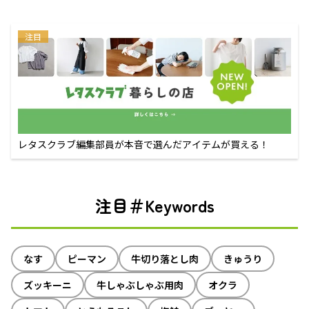
注目
レタスクラブ編集部員が本音で選んだアイテムが買える！
注目＃Keywords
なす
ピーマン
牛切り落とし肉
きゅうり
ズッキーニ
牛しゃぶしゃぶ用肉
オクラ