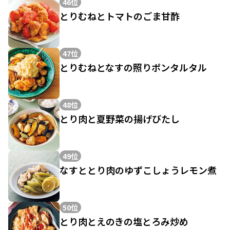
46位
とりむねとトマトのごま甘酢
47位
とりむねとなすの照りポンタルタル
48位
とり肉と夏野菜の揚げびたし
49位
なすととり肉のゆずこしょうレモン煮
50位
とり肉とえのきの塩とろみ炒め