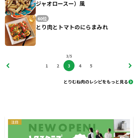
ジャオロースー）風
60位
とり肉とトマトのにらまみれ
3/5
1
2
3
4
5
とりむね肉のレシピをもっと見る
注目