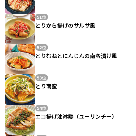
51位
とりから揚げのサルサ風
52位
とりむねとにんじんの南蛮漬け風
53位
とり南蛮
54位
エコ揚げ油淋鶏（ユーリンチー）