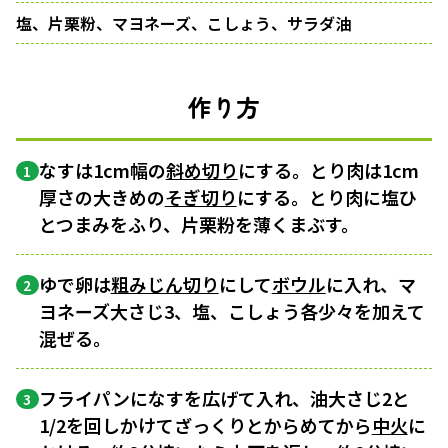
塩、片栗粉、マヨネーズ、こしょう、サラダ油
作り方
なすは1cm幅の
斜め切り
にする。とり肉は1cm
1
厚さの大きめの
そぎ切り
にする。とり肉に塩ひ
とつまみをふり、片栗粉を薄くまぶす。
ゆで卵は
粗みじん切り
にして
ボウル
に入れ、マ
2
ヨネーズ大さじ3、塩、こしょう各少々を加えて
混ぜる。
フライパンになすを広げて入れ、油大さじ2と
3
1/2を回しかけてざっくりとからめてから
中火
に