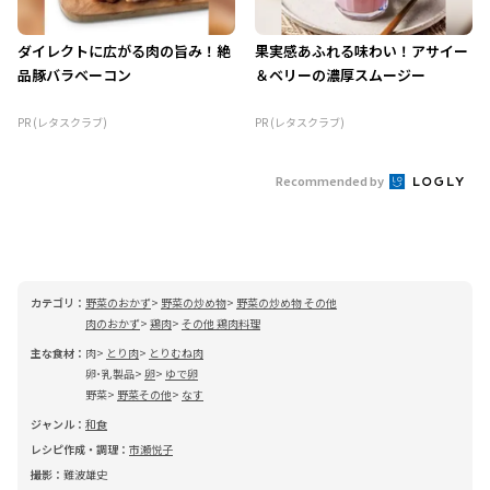
ダイレクトに広がる肉の旨み！絶
果実感あふれる味わい！アサイー
品豚バラベーコン
＆ベリーの濃厚スムージー
PR (レタスクラブ)
PR (レタスクラブ)
Recommended by
カテゴリ：
野菜のおかず
野菜の炒め物
野菜の炒め物 その他
肉のおかず
鶏肉
その他 鶏肉料理
主な食材：
肉
とり肉
とりむね肉
卵･乳製品
卵
ゆで卵
野菜
野菜その他
なす
ジャンル：
和食
レシピ作成・調理：
市瀬悦子
撮影：
難波雄史