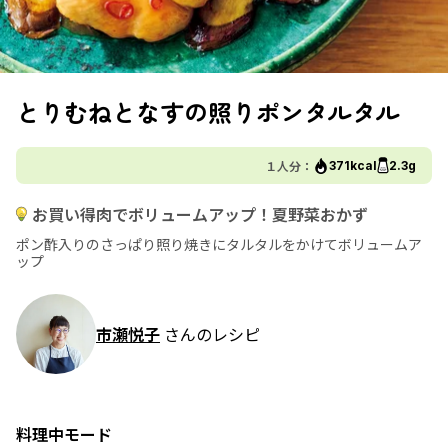
とりむねとなすの照りポンタルタル
１人分：
371kcal
2.3g
お買い得肉でボリュームアップ！夏野菜おかず
ポン酢入りのさっぱり照り焼きにタルタルをかけてボリュームア
ップ
市瀬悦子
さんのレシピ
料理中モード