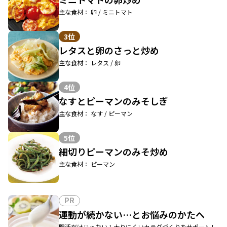
主な食材： 卵 / ミニトマト
3位
レタスと卵のさっと炒め
主な食材： レタス / 卵
4位
なすとピーマンのみそしぎ
主な食材： なす / ピーマン
5位
細切りピーマンのみそ炒め
主な食材： ピーマン
PR
運動が続かない…とお悩みのかたへ
腸活だけじゃない！太りにくいカラダづくりをサポートし