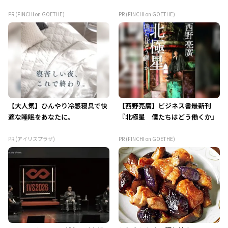
PR (FINCHI on GOETHE)
PR (FINCHI on GOETHE)
【大人気】ひんやり冷感寝具で快
【西野亮廣】ビジネス書最新刊
適な睡眠をあなたに。
『北極星 僕たちはどう働くか』
PR (アイリスプラザ)
PR (FINCHI on GOETHE)