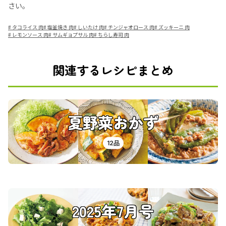
さい。
#
タコライス 肉
#
塩釜焼き 肉
#
しいたけ 肉
#
チンジャオロース 肉
#
ズッキーニ 肉
#
レモンソース 肉
#
サムギョプサル 肉
#
ちらし寿司 肉
関連するレシピまとめ
夏野菜おかず
12品
2025年7月号