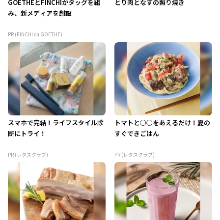
GOETHEとFINCHIがタッグを組
とり肉となすの照り焼き
み、新メディアを創設
PR (FINCHI on GOETHE)
スマホで完結！ライフスタイル診
トマトと○○をあえるだけ！夏の
断にトライ！
すぐできごはん
PR (レタスクラブ)
PR (レタスクラブ)