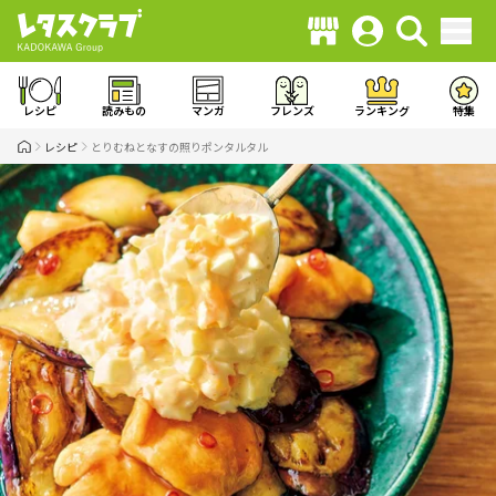
レシピ
読みもの
マンガ
フレンズ
ランキング
特集
レシピ
とりむねとなすの照りポンタルタル