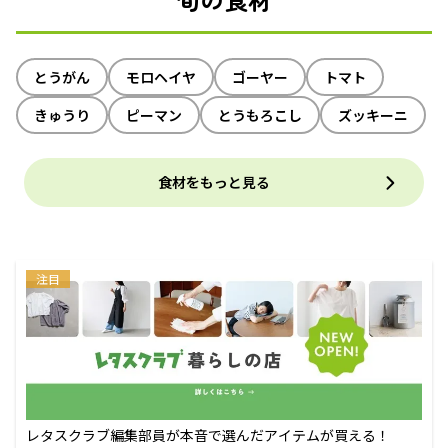
とうがん
モロヘイヤ
ゴーヤー
トマト
きゅうり
ピーマン
とうもろこし
ズッキーニ
食材をもっと見る
注目
レタスクラブ編集部員が本音で選んだアイテムが買える！