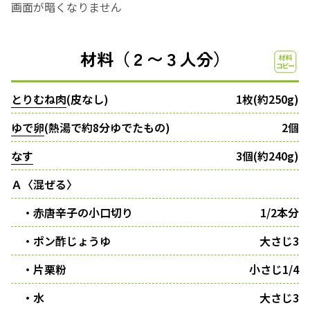
画面が暗くなりません
材料（２〜３人分）
とりむね肉
(皮なし)
1枚(約250g)
ゆで卵
(熱湯で約8分ゆでたもの)
2個
なす
3個(約240g)
Ａ〈混ぜる〉
・赤唐辛子の小口切り
1/2本分
・ポン酢じょうゆ
大さじ3
・片栗粉
小さじ1/4
・水
大さじ3