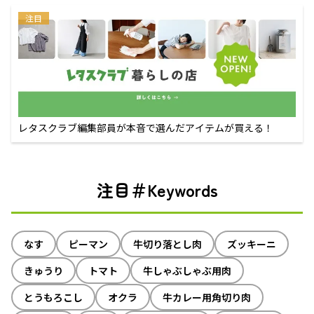
注目
レタスクラブ編集部員が本音で選んだアイテムが買える！
注目＃Keywords
なす
ピーマン
牛切り落とし肉
ズッキーニ
きゅうり
トマト
牛しゃぶしゃぶ用肉
とうもろこし
オクラ
牛カレー用角切り肉