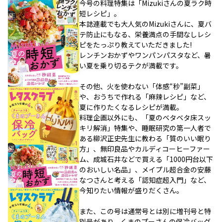
今号の料理特集は「Mizukiさんの夏ラク時
短レシピ」。
本誌連載でも大人気のMizukiさんに、夏バ
テ防止にもなる、栄養満点の手間なしレシ
ピをたっぷり教えていただきました!
レンチンおかずやワンパンパスタなど、暑
い夏を乗り切るテクが満載です。
その他、火を使わない「体感“秒”副菜」
や、おうちで作れる「麻辣レシピ」など、
夏に作りたくなるレシピが満載。
料理企画以外にも、「夏のベタベタ床スッ
キリ解消」特集や、睡眠研究の第一人者で
ある柳沢正史先生に教わる「質のいい眠り
方」、無印良品やカルディコーヒーファー
ム、成城石井などで買える「1000円台以下
のおいしい名品」、メイプル超合金の安藤
なつさんと考える「認知症超入門」など、
今知りたい情報が盛りだくさん。
また、この号は通常号とは別に増刊号と特
別号があり、くまのプーさんの保冷バッグ