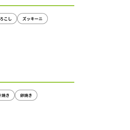
ろこし
ズッキーニ
き焼き
卵焼き