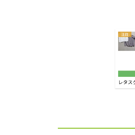
注目
レタス