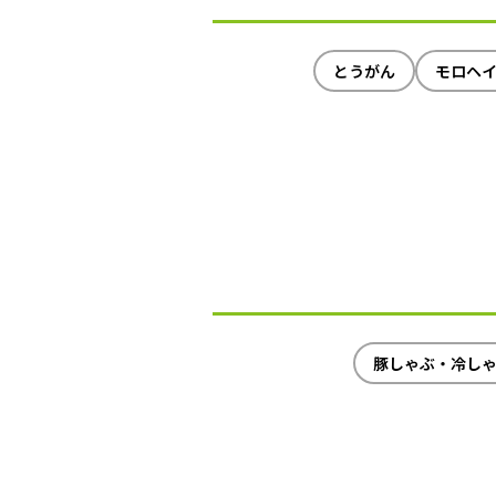
とうがん
モロヘ
豚しゃぶ・冷し