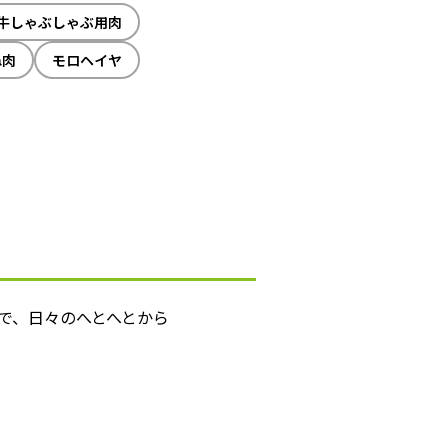
牛しゃぶしゃぶ用肉
ね肉
モロヘイヤ
で、日々のへとへとから