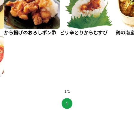
から揚げのおろしポン酢
ピリ辛とりからむすび
鶏の南
ダ
1/1
1