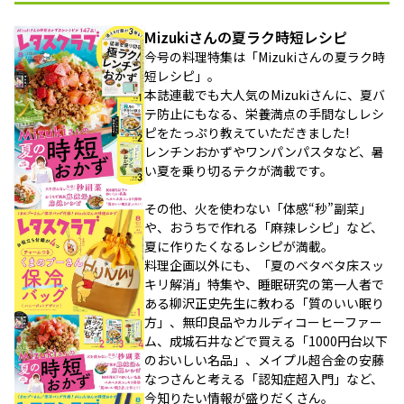
Mizukiさんの夏ラク時短レシピ
今号の料理特集は「Mizukiさんの夏ラク時
短レシピ」。
本誌連載でも大人気のMizukiさんに、夏バ
テ防止にもなる、栄養満点の手間なしレシ
ピをたっぷり教えていただきました!
レンチンおかずやワンパンパスタなど、暑
い夏を乗り切るテクが満載です。
その他、火を使わない「体感“秒”副菜」
や、おうちで作れる「麻辣レシピ」など、
夏に作りたくなるレシピが満載。
料理企画以外にも、「夏のベタベタ床スッ
キリ解消」特集や、睡眠研究の第一人者で
ある柳沢正史先生に教わる「質のいい眠り
方」、無印良品やカルディコーヒーファー
ム、成城石井などで買える「1000円台以下
のおいしい名品」、メイプル超合金の安藤
なつさんと考える「認知症超入門」など、
今知りたい情報が盛りだくさん。