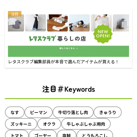
注目
レタスクラブ編集部員が本音で選んだアイテムが買える！
注目＃Keywords
なす
ピーマン
牛切り落とし肉
きゅうり
ズッキーニ
オクラ
牛しゃぶしゃぶ用肉
トマト
ゴーヤー
塩鮭
とうもろこし