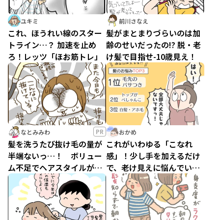
ユキミ
前川さなえ
これ、ほうれい線のスター
髪がまとまりづらいのは加
トライン…？ 加速を止め
齢のせいだったの!? 脱・老
ろ！レッツ「ほお筋トレ」
け髪で目指せ-10歳見え！
PR
なとみみわ
おかめ
髪を洗うたび抜け毛の量が
これがいわゆる「こなれ
半端ないっ…！ ボリュー
感」！少し手を加えるだけ
ム不足でヘアスタイルがき
で、老け見えに悩んでいた
まらない私を救ったのは…
日々とさようなら