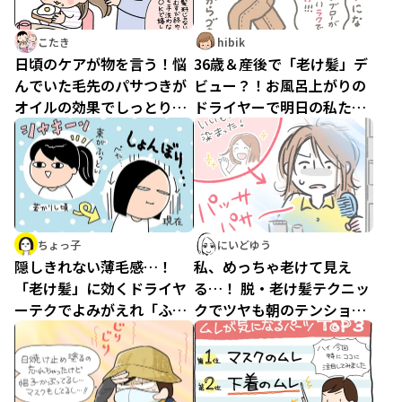
こたき
hibik
日頃のケアが物を言う！悩
36歳＆産後で「老け髪」デ
んでいた毛先のパサつきが
ビュー？！お風呂上がりの
オイルの効果でしっとりま
ドライヤーで明日の私ため
とまる♪
にできること
ちょっ子
にいどゆう
隠しきれない薄毛感…！
私、めっちゃ老けて見え
「老け髪」に効くドライヤ
る…！ 脱・老け髪テクニッ
ーテクでよみがえれ「ふん
クでツヤも朝のテンション
わり」髪！
もよみがえった