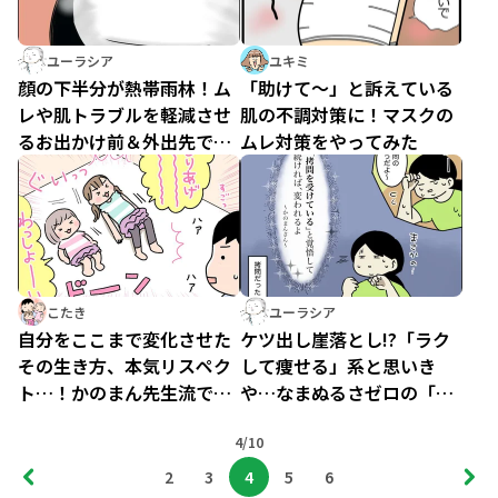
ユーラシア
ユキミ
顔の下半分が熱帯雨林！ム
「助けて～」と訴えている
レや肌トラブルを軽減させ
肌の不調対策に！マスクの
るお出かけ前＆外出先での
ムレ対策をやってみた
対策でマスク生活を快適に
こたき
ユーラシア
自分をここまで変化させた
ケツ出し崖落とし!?「ラク
その生き方、本気リスペク
して痩せる」系と思いき
ト…！かのまん先生流で明
や…なまぬるさゼロの「か
るく楽しくエクササイズ！
のまん流おうちエクササイ
4/10
ズ」
2
3
4
5
6