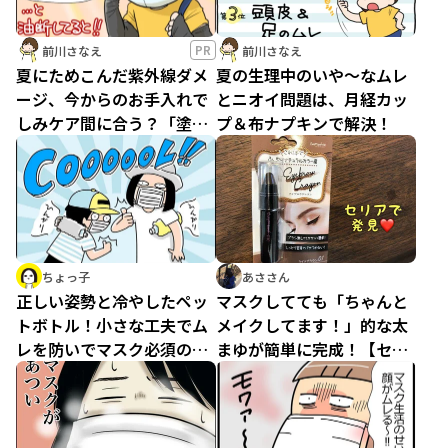
PR
前川さなえ
前川さなえ
夏にためこんだ紫外線ダメ
夏の生理中のいや～なムレ
ージ、今からのお手入れで
とニオイ問題は、月経カッ
しみケア間に合う？「塗る
プ＆布ナプキンで解決！
マスク」と「貼るマスク」
で駆け込みケアしてみた
ちょっ子
あささん
正しい姿勢と冷やしたペッ
マスクしてても「ちゃんと
トボトル！小さな工夫でム
メイクしてます！」的な太
レを防いでマスク必須の夏
まゆが簡単に完成！【セリ
を乗り越える！
ア】「アイブロウクレヨ
ン」は発色よくて使いやす
い♪