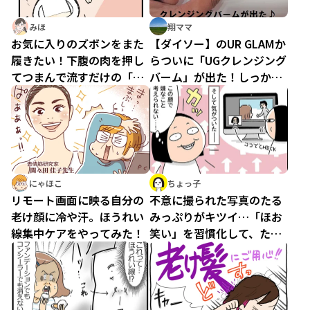
みほ
翔ママ
お気に入りのズボンをまた
【ダイソー】のUR GLAMか
履きたい！下腹の肉を押し
らついに「UGクレンジング
てつまんで流すだけの「デ
バーム」が出た！しっかり
ブ筋流し」をやってみた
メイクが落とせるのか試し
てみた
にゃほこ
ちょっ子
リモート画面に映る自分の
不意に撮られた写真のたる
老け顔に冷や汗。ほうれい
みっぷりがキツイ…「ほお
線集中ケアをやってみた！
笑い」を習慣化して、たる
みも気分もアゲていこう！