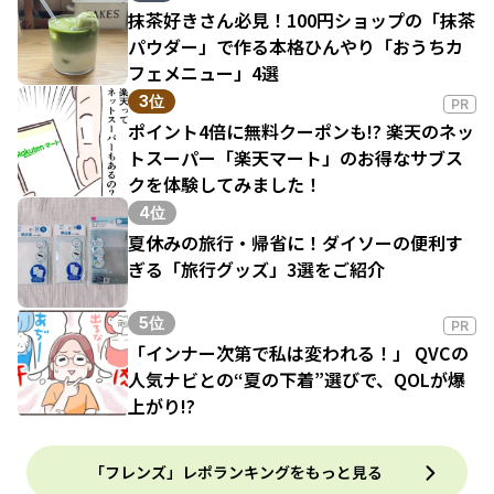
抹茶好きさん必見！100円ショップの「抹茶
パウダー」で作る本格ひんやり「おうちカ
フェメニュー」4選
3位
PR
ポイント4倍に無料クーポンも!? 楽天のネッ
トスーパー「楽天マート」のお得なサブス
クを体験してみました！
4位
夏休みの旅行・帰省に！ダイソーの便利す
ぎる「旅行グッズ」3選をご紹介
5位
PR
「インナー次第で私は変われる！」 QVCの
人気ナビとの“夏の下着”選びで、QOLが爆
上がり!?
「フレンズ」レポランキングをもっと見る