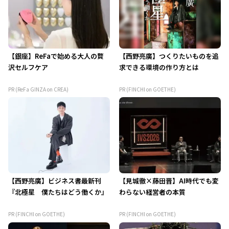
【銀座】ReFaで始める大人の贅
【西野亮廣】つくりたいものを追
沢セルフケア
求できる環境の作り方とは
PR (ReFa GINZA on CREA)
PR (FINCHI on GOETHE)
【西野亮廣】ビジネス書最新刊
【見城徹×藤田晋】AI時代でも変
『北極星 僕たちはどう働くか』
わらない経営者の本質
PR (FINCHI on GOETHE)
PR (FINCHI on GOETHE)