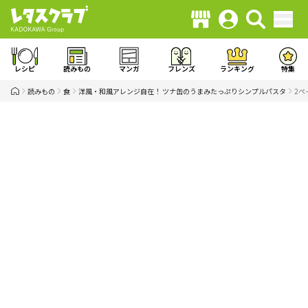
レシピ
読みもの
マンガ
フレンズ
ランキング
特集
読みもの
食
洋風・和風アレンジ自在！ ツナ缶のうまみたっぷりシンプルパスタ
2ペ