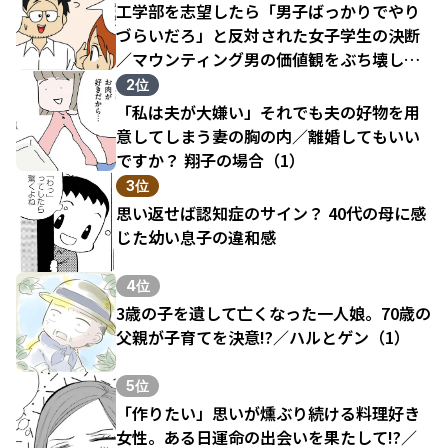
工学部を志望したら「男子ばっかりでやり
づらいだろ」と反対された女子学生の決断
／マウンティング男の価値観をぶち壊した
結果（1）
2位
「私は夫が大嫌い」それでも夫の好物を用
意してしまう妻の胸の内／離婚してもいい
ですか？ 翔子の場合（1）
3位
思い返せば認知症のサイン？ 40代の母に感
じた幼い息子の違和感
4位
3歳の子を遺して亡くなった一人娘。70歳の
父親が子育てを決意!?／ハルとゲン（1）
5位
「作りたい」思いが燻ぶり続ける料理好き
女性。ある日運命の出会いを果たして!?／