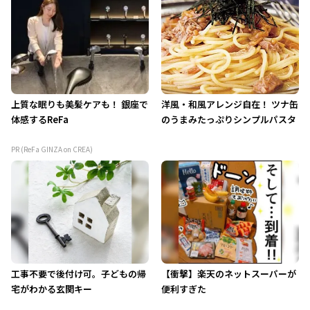
上質な眠りも美髪ケアも！ 銀座で
洋風・和風アレンジ自在！ ツナ缶
体感するReFa
のうまみたっぷりシンプルパスタ
PR (ReFa GINZA on CREA)
工事不要で後付け可。子どもの帰
【衝撃】楽天のネットスーパーが
宅がわかる玄関キー
便利すぎた