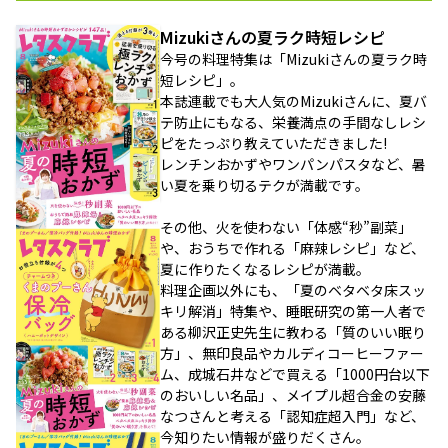
Mizukiさんの夏ラク時短レシピ
今号の料理特集は「Mizukiさんの夏ラク時
短レシピ」。
本誌連載でも大人気のMizukiさんに、夏バ
テ防止にもなる、栄養満点の手間なしレシ
ピをたっぷり教えていただきました!
レンチンおかずやワンパンパスタなど、暑
い夏を乗り切るテクが満載です。
その他、火を使わない「体感“秒”副菜」
や、おうちで作れる「麻辣レシピ」など、
夏に作りたくなるレシピが満載。
料理企画以外にも、「夏のベタベタ床スッ
キリ解消」特集や、睡眠研究の第一人者で
ある柳沢正史先生に教わる「質のいい眠り
方」、無印良品やカルディコーヒーファー
ム、成城石井などで買える「1000円台以下
のおいしい名品」、メイプル超合金の安藤
なつさんと考える「認知症超入門」など、
今知りたい情報が盛りだくさん。