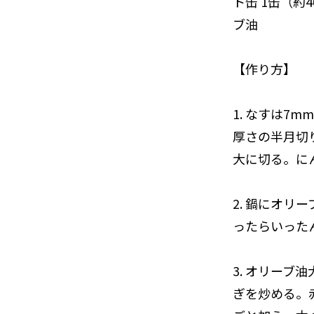
ト缶 1缶（
ブ油
【作り方】
1. なすは
厚さの半月切
大に切る。に
2. 鍋にオ
ったらいった
3. オリー
ぎを炒める。