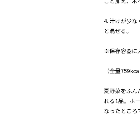
ごと加え、木
4. 汁けが少
と混ぜる。
※保存容器に
（全量759kca
夏野菜をふん
れる1品。ホ
なったところ