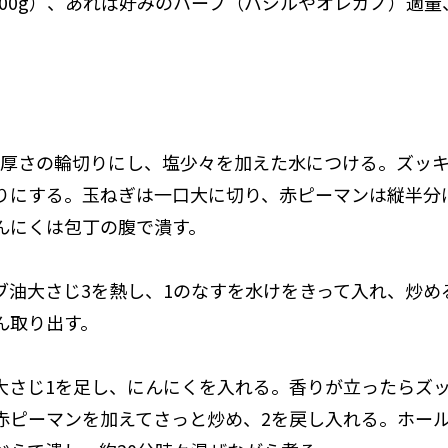
約400g）、あれば好みのハーブ（バジルやオレガノ）適
7mm厚さの輪切りにし、塩少々を加えた水につける。ズッ
りにする。玉ねぎは一口大に切り、赤ピーマンは縦半分
んにくは包丁の腹で潰す。
リーブ油大さじ3を熱し、1のなすを水けをきって入れ、炒
ん取り出す。
ブ油大さじ1を足し、にんにくを入れる。香りが立ったらズ
赤ピーマンを加えてさっと炒め、2を戻し入れる。ホー