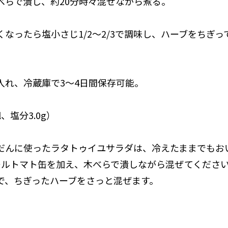
べらで潰し、約20分時々混ぜながら煮る。
なくなったら塩小さじ1/2～2/3で調味し、ハーブをちぎ
入れ、冷蔵庫で3～4日間保存可能。
l、塩分3.0g）
だんに使ったラタトゥイユサラダは、冷えたままでもお
ールトマト缶を加え、木べらで潰しながら混ぜてくださ
で、ちぎったハーブをさっと混ぜます。