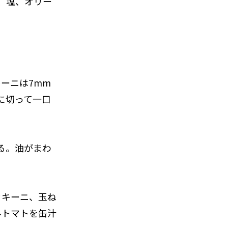
量、塩、オリー
キーニは7mm
に切って一口
める。油がまわ
ッキーニ、玉ね
ルトマトを缶汁