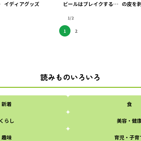
防
イディアグッズ
ビールはブレイクする
の皮を
か？
1/2
1
2
読みものいろいろ
新着
食
くらし
美容・健
趣味
育児・子育