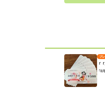
プレ
「「
「8