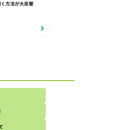
剥く方法が大反響
康
て