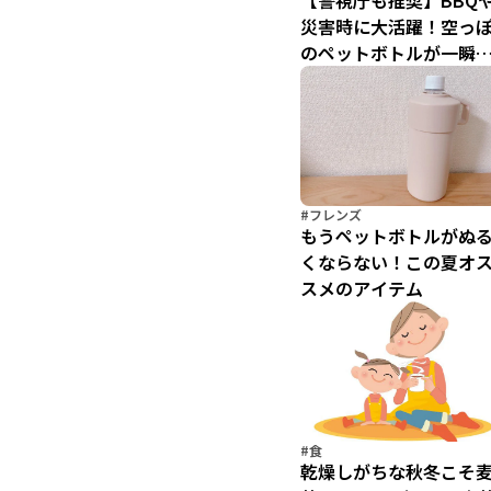
【警視庁も推奨】BBQ
災害時に大活躍！空っ
のペットボトルが一瞬
「蛇口」に変わる天才
裏ワザ
#フレンズ
もうペットボトルがぬ
くならない！この夏オ
スメのアイテム
#食
乾燥しがちな秋冬こそ