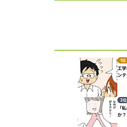
1位
工学
ンテ
2位
「私
か？