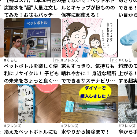
や
【神コスパ】1本50円台の
捨てないで！ペットボト
あさり
ぽ
炭酸水を"超"大量注文し
ルとキャップが粉ものの
できる！
で
てみた！お味もバッチ
保存に超使える！
い目か
的
リ、夏はコレ一択！
作り方
#くらし
PR
#フレンズ
PR
#くらし
る
ペットボトルを楽しく便
家もすっきり、気持ちも
料理の
ス
利にリサイクル！ 子ども
晴れやかに！ 身近な場所
上がる
の未来をちょっと良くす
でできるサステナビリテ
する超
る取り組みと、その先⁉
ィ体験
ラブイ
チンア
#フレンズ
#フレンズ
#フレンズ
麦
冷えたペットボトルにも
水やりから掃除まで！
傘から