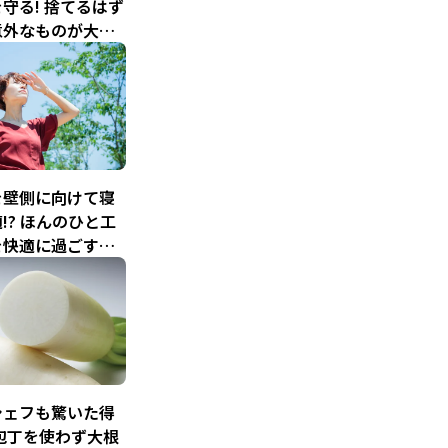
守る! 捨てるはず
意外なものが大活
を壁側に向けて寝
!? ほんのひと工
を快適に過ごすテ
ク
シェフも驚いた得
包丁を使わず大根