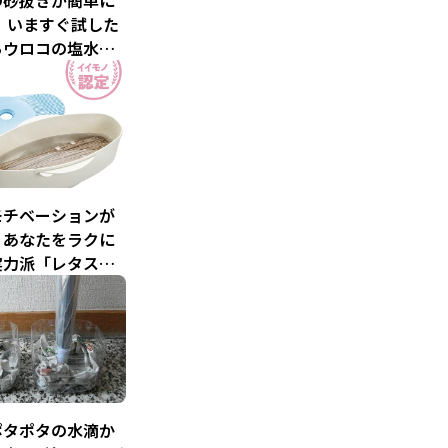
の砂抜きが簡単に
 いますぐ試した
らウロコの塩水の
モチベーションが
！あなたをラクに
実力派「レタスク
イモノ認定」キッ
イテムが大集合！
ポタポタの水滴か