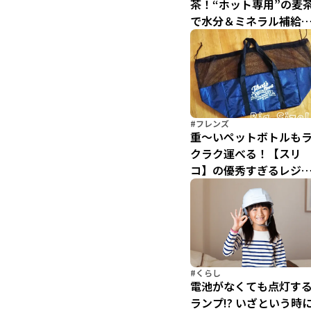
茶！“ホット専用”の麦
で水分＆ミネラル補給
しませんか？
#フレンズ
重〜いペットボトルも
クラク運べる！【スリ
コ】の優秀すぎるレジ
ゴバッグ
#くらし
電池がなくても点灯す
ランプ!? いざという時