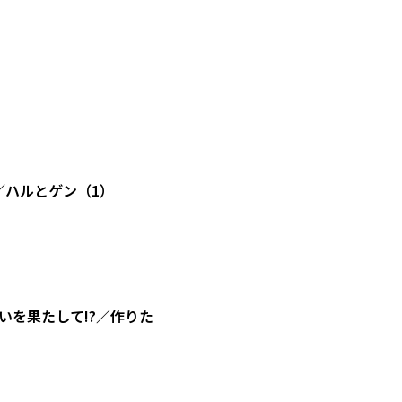
／ハルとゲン（1）
を果たして!?／作りた