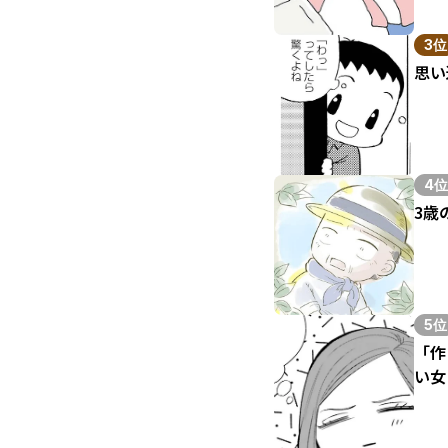
3位
思い
4位
3歳
5位
「作
い女