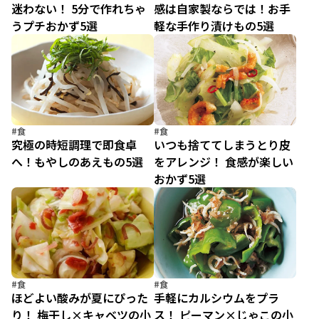
迷わない！ 5分で作れちゃ
感は自家製ならでは！お手
うプチおかず5選
軽な手作り漬けもの5選
#食
#食
究極の時短調理で即食卓
いつも捨ててしまうとり皮
へ！もやしのあえもの5選
をアレンジ！ 食感が楽しい
おかず5選
#食
#食
ほどよい酸みが夏にぴった
手軽にカルシウムをプラ
り！ 梅干し×キャベツの小
ス！ ピーマン×じゃこの小