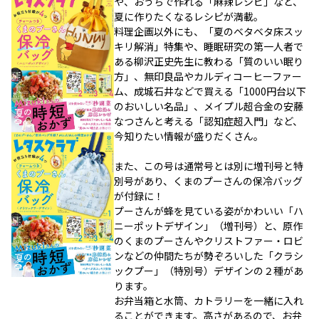
や、おうちで作れる「麻辣レシピ」など、
夏に作りたくなるレシピが満載。
料理企画以外にも、「夏のベタベタ床スッ
キリ解消」特集や、睡眠研究の第一人者で
ある柳沢正史先生に教わる「質のいい眠り
方」、無印良品やカルディコーヒーファー
ム、成城石井などで買える「1000円台以下
のおいしい名品」、メイプル超合金の安藤
なつさんと考える「認知症超入門」など、
今知りたい情報が盛りだくさん。
また、この号は通常号とは別に増刊号と特
別号があり、くまのプーさんの保冷バッグ
が付録に！
プーさんが蜂を見ている姿がかわいい「ハ
ニーポットデザイン」（増刊号）と、原作
のくまのプーさんやクリストファー・ロビ
ンなどの仲間たちが勢ぞろいした「クラシ
ックプー」（特別号）デザインの２種があ
ります。
お弁当箱と水筒、カトラリーを一緒に入れ
ることができます。高さがあるので、お弁