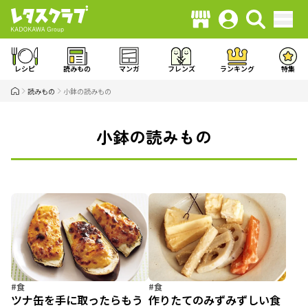
レシピ
読みもの
マンガ
フレンズ
ランキング
特集
読みもの
小鉢の読みもの
小鉢の読みもの
#食
#食
ツナ缶を手に取ったらもう
作りたてのみずみずしい食