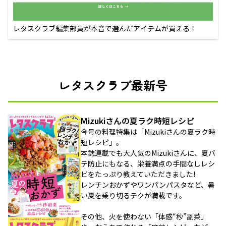
レタスクラブ編集部員が本音で選んだアイテムが買える！
レタスクラブ最新号
Mizukiさんの夏ラク時短レシピ
今号の料理特集は「Mizukiさんの夏ラク時
短レシピ」。
本誌連載でも大人気のMizukiさんに、夏バ
テ防止にもなる、栄養満点の手間なしレシ
ピをたっぷり教えていただきました!
レンチンおかずやワンパンパスタなど、暑
い夏を乗り切るテクが満載です。
その他、火を使わない「体感“秒”副菜」