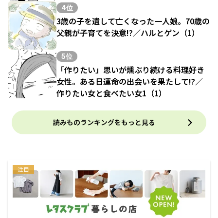
4位
3歳の子を遺して亡くなった一人娘。70歳の
父親が子育てを決意!?／ハルとゲン（1）
5位
「作りたい」思いが燻ぶり続ける料理好き
女性。ある日運命の出会いを果たして!?／
作りたい女と食べたい女1（1）
読みものランキングをもっと見る
注目