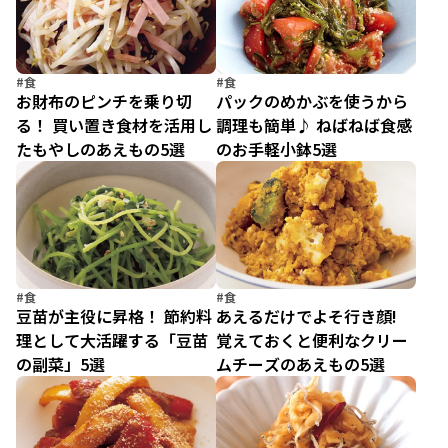
#食
#食
お財布のピンチを乗り切
パックのめかぶを使うから
る！ 買い置き食材を活用し
調理も簡単♪ ねばねば食感
たもやしのあえもの5選
のお手軽小鉢5選
#食
#食
豆苗が主役に昇格！ 節約料
あえるだけでよそ行き顔!
理として大活躍する「豆苗
覚えておくと便利なクリー
の副菜」5選
ムチーズのあえもの5選