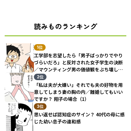
読みものランキング
1位
工学部を志望したら「男子ばっかりでやり
づらいだろ」と反対された女子学生の決断
／マウンティング男の価値観をぶち壊した
結果（1）
2位
「私は夫が大嫌い」それでも夫の好物を用
意してしまう妻の胸の内／離婚してもいい
ですか？ 翔子の場合（1）
3位
思い返せば認知症のサイン？ 40代の母に感
じた幼い息子の違和感