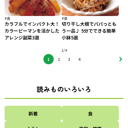
#食
#食
カラフルでインパクト大！
切り干し大根でパパっとも
カラーピーマンを活かした
う一品♪ 5分でできる簡単
アレンジ副菜3選
小鉢5選
1/4
1
2
3
4
読みものいろいろ
新着
食