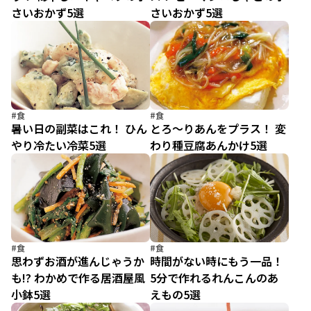
さいおかず5選
さいおかず5選
#食
#食
暑い日の副菜はこれ！ ひん
とろ～りあんをプラス！ 変
やり冷たい冷菜5選
わり種豆腐あんかけ5選
#食
#食
思わずお酒が進んじゃうか
時間がない時にもう一品！
も!? わかめで作る居酒屋風
5分で作れるれんこんのあ
小鉢5選
えもの5選