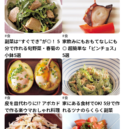
#食
#食
副菜は“すぐでき”が◎！ 5
家飲みにもおもてなしにも
分で作れる旬野菜・春菊の
◎ 超簡単な「ピンチョス」
小鉢5選
5選
#食
#食
皮を皿代わりに!? アボカド
家にある食材でOK! 5分で作
で作る楽ウマおしゃれ料理
れるツナのらくらく副菜