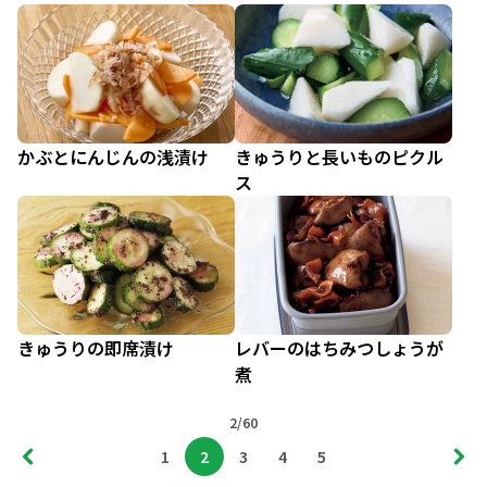
かぶとにんじんの浅漬け
きゅうりと長いものピクル
ス
きゅうりの即席漬け
レバーのはちみつしょうが
煮
2/60
1
2
3
4
5