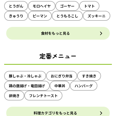
とうがん
モロヘイヤ
ゴーヤー
トマト
きゅうり
ピーマン
とうもろこし
ズッキーニ
食材をもっと見る
定番メニュー
豚しゃぶ・冷しゃぶ
おにぎり弁当
すき焼き
鶏の唐揚げ・竜田揚げ
中華丼
ハンバーグ
卵焼き
フレンチトースト
料理カテゴリをもっと見る