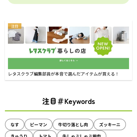
注目
レタスクラブ編集部員が本音で選んだアイテムが買える！
注目＃Keywords
なす
ピーマン
牛切り落とし肉
ズッキーニ
きゅうり
トマト
牛しゃぶしゃぶ用肉