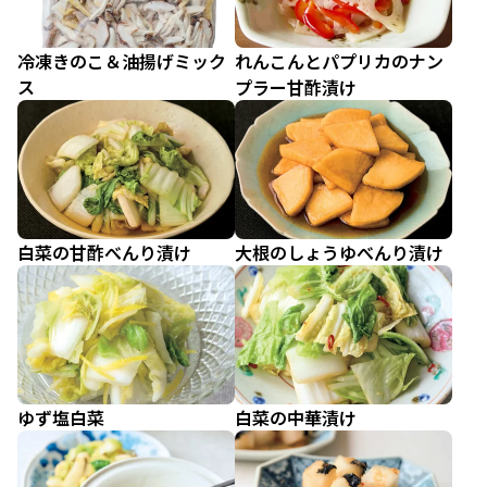
冷凍きのこ＆油揚げミック
れんこんとパプリカのナン
ス
プラー甘酢漬け
白菜の甘酢べんり漬け
大根のしょうゆべんり漬け
ゆず塩白菜
白菜の中華漬け