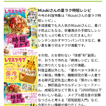
Mizukiさんの夏ラク時短レシピ
今号の料理特集は「Mizukiさんの夏ラク時
短レシピ」。
本誌連載でも大人気のMizukiさんに、夏バ
テ防止にもなる、栄養満点の手間なしレシ
ピをたっぷり教えていただきました!
レンチンおかずやワンパンパスタなど、暑
い夏を乗り切るテクが満載です。
その他、火を使わない「体感“秒”副菜」
や、おうちで作れる「麻辣レシピ」など、
夏に作りたくなるレシピが満載。
料理企画以外にも、「夏のベタベタ床スッ
キリ解消」特集や、睡眠研究の第一人者で
ある柳沢正史先生に教わる「質のいい眠り
方」、無印良品やカルディコーヒーファー
ム、成城石井などで買える「1000円台以下
のおいしい名品」、メイプル超合金の安藤
なつさんと考える「認知症超入門」など、
今知りたい情報が盛りだくさん。