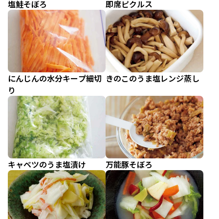
塩鮭そぼろ
即席ピクルス
にんじんの水分キープ細切
きのこのうま塩レンジ蒸し
り
キャベツのうま塩漬け
万能豚そぼろ