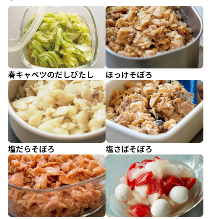
春キャベツのだしびたし
ほっけそぼろ
塩だらそぼろ
塩さばそぼろ