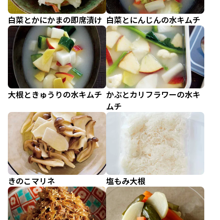
白菜とかにかまの即席漬け
白菜とにんじんの水キムチ
大根ときゅうりの水キムチ
かぶとカリフラワーの水キ
ムチ
きのこマリネ
塩もみ大根