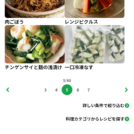
肉ごぼう
レンジピクルス
チンゲンサイと麩の浅漬け
一口冷凍なす
5/60
3
4
5
6
7
詳しい条件で絞り込む
料理カテゴリからレシピを探す