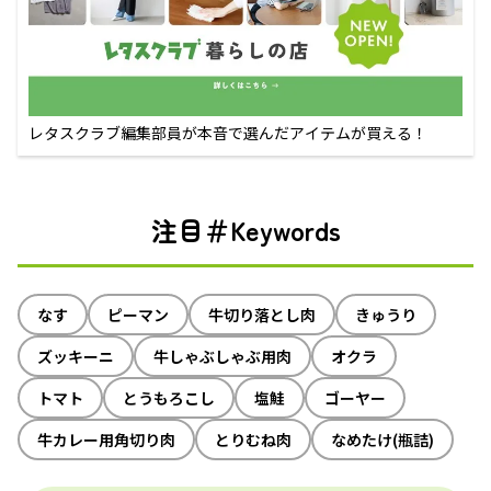
レタスクラブ編集部員が本音で選んだアイテムが買える！
注目＃Keywords
なす
ピーマン
牛切り落とし肉
きゅうり
ズッキーニ
牛しゃぶしゃぶ用肉
オクラ
トマト
とうもろこし
塩鮭
ゴーヤー
牛カレー用角切り肉
とりむね肉
なめたけ(瓶詰)