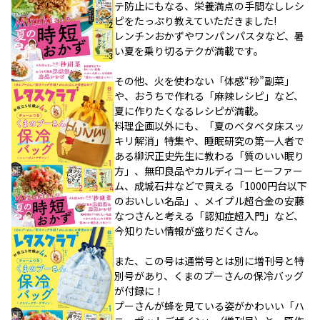
テ防止にもなる、栄養満点の手間なしレシ
ピをたっぷり教えていただきました!
レンチンおかずやワンパンパスタなど、暑
い夏を乗り切るテクが満載です。
その他、火を使わない「体感“秒”副菜」
や、おうちで作れる「麻辣レシピ」など、
夏に作りたくなるレシピが満載。
料理企画以外にも、「夏のベタベタ床スッ
キリ解消」特集や、睡眠研究の第一人者で
ある柳沢正史先生に教わる「質のいい眠り
方」、無印良品やカルディコーヒーファー
ム、成城石井などで買える「1000円台以下
のおいしい名品」、メイプル超合金の安藤
なつさんと考える「認知症超入門」など、
今知りたい情報が盛りだくさん。
また、この号は通常号とは別に増刊号と特
別号があり、くまのプーさんの保冷バッグ
が付録に！
プーさんが蜂を見ている姿がかわいい「ハ