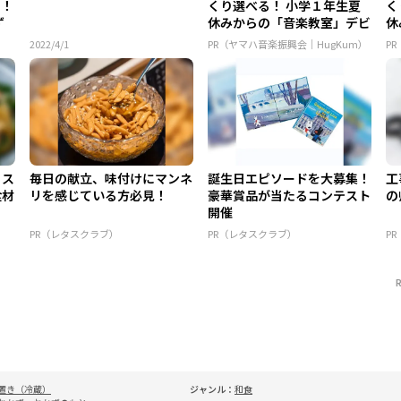
り！
くり選べる！ 小学１年生夏
く
ず
休みからの「音楽教室」デビ
休
ュ...
ュ.
2022/4/1
PR（ヤマハ音楽振興会｜HugKum）
P
！ス
毎日の献立、味付けにマンネ
誕生日エピソードを大募集！
工
食材
リを感じている方必見！
豪華賞品が当たるコンテスト
の
開催
PR（レタスクラブ）
PR（レタスクラブ）
P
置き（冷蔵）
ジャンル：
和食