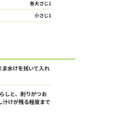
各大さじ1
小さじ1
まま水けを拭いて入れ
がらしと、削りがつお
し汁けが残る程度まで