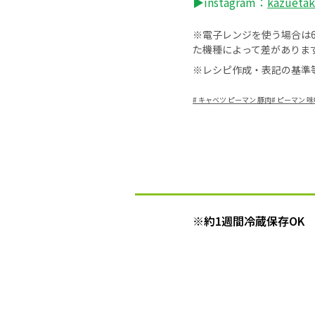
▶instagram：
kazueta
※電子レンジを使う場合は60
た機種によって差がありま
※レシピ作成・表記の基準
#
キャベツ ピーマン 豚肉
#
ピーマン 
※約1週間冷蔵保存OK