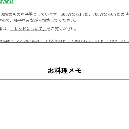
kayama
0Wのものを基準としています。500Wなら1.2倍、700Wなら0.9倍
すので、様子をみながら加熱してください。
等は、
「レシピについて」
をご覧ください。
味噌炒め
#
ピーマン 玉ねぎ 鶏肉
#
トマト 作り置き
#
ピーマン 煮浸し
#
こんにゃく ピーマン
#
ピーマン 
お料理メモ