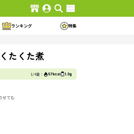
ランキング
特集
くたくた煮
1/4量：
57kcal
1.3g
のせても