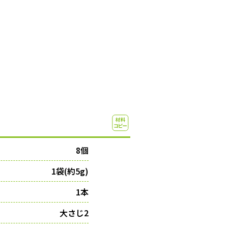
8個
1袋(約5g)
1本
大さじ2