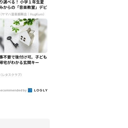
り選べる！ 小学１年生夏
みからの「音楽教室」デビ
..
R（ヤマハ音楽振興会｜HugKum）
事不要で後付け可。子ども
帰宅がわかる玄関キー
R（レタスクラブ）
Recommended by