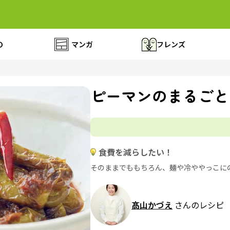
の
マンガ
フレンズ
ピーマンのまるごと
食費を減らしたい！
そのままでももちろん、麺や冷ややっこに
髙山かづえ
さんのレシピ