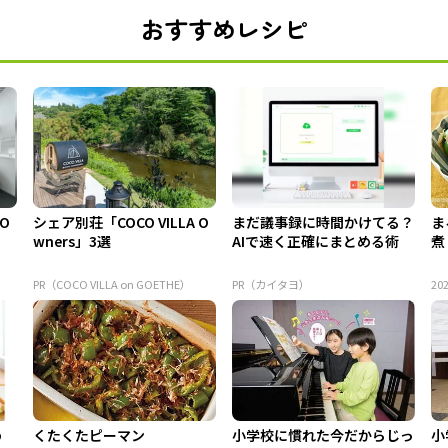
おすすめレシピ
 O
シェア別荘「COCO VILLA O
まだ議事録に時間かけてる？
ま
wners」3選
AIで速く正確にまとめる術
煮
PR（COCO VILLA on GOETHE）
PR（カイタヨ）
202
め
くたくたピーマン
小学校に慣れた今だからじっ
小