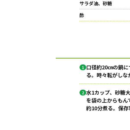
サラダ油、砂糖
酢
口径約20㎝の鍋に
1
る。時々転がしな
水1カップ、砂糖
2
を袋の上からもん
約10分煮る。保