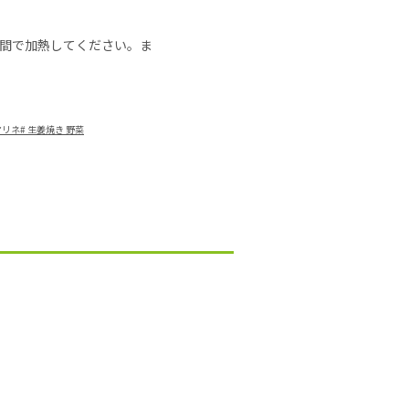
の時間で加熱してください。ま
マリネ
#
生姜焼き 野菜