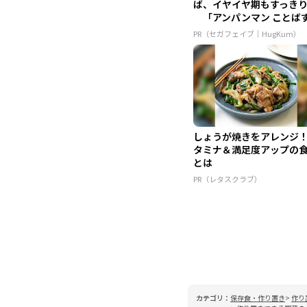
ば、イヤイヤ期もすっき
「アンパンマン ことば
かん...
PR（セガフェイブ｜HugKum）
しょうが焼きをアレンジ
タミナ＆満足度アップの
とは
PR（レタスクラブ）
カテゴリ：
保存食・作り置き
作り