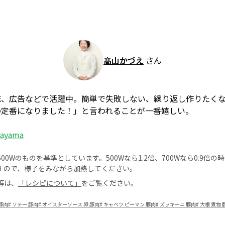
髙山かづえ
さん
誌、広告などで活躍中。簡単で失敗しない、繰り返し作りたく
の定番になりました！」と言われることが一番嬉しい。
kayama
0Wのものを基準としています。500Wなら1.2倍、700Wなら0.9倍
すので、様子をみながら加熱してください。
等は、
「レシピについて」
をご覧ください。
豚肉
#
ソテー 豚肉
#
オイスターソース 卵 豚肉
#
キャベツ ピーマン 豚肉
#
ズッキーニ 豚肉
#
大根 煮物 