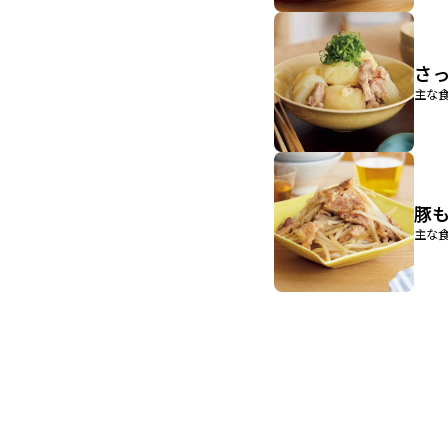
さ
主な食
豚
主な食