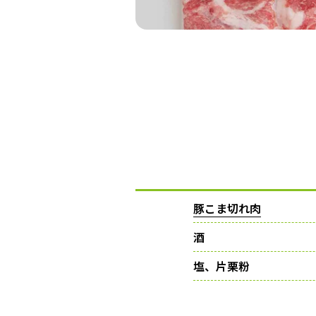
豚こま切れ肉
酒
塩、片栗粉