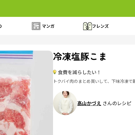
の
マンガ
フレンズ
冷凍塩豚こま
食費を減らしたい！
トクバイ肉のまとめ買いして、下味冷凍で
髙山かづえ
さんのレシピ