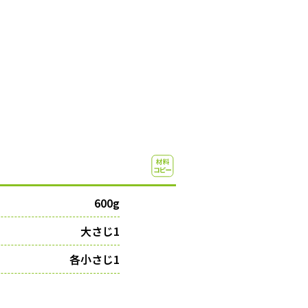
600g
大さじ1
各小さじ1