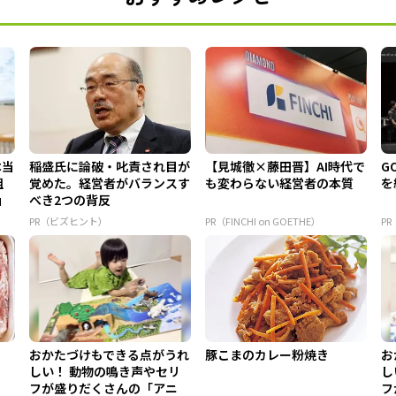
本当
稲盛氏に論破・叱責され目が
【見城徹×藤田晋】AI時代で
G
組
覚めた。経営者がバランスす
も変わらない経営者の本質
を
」
べき2つの背反
PR（ビズヒント）
PR（FINCHI on GOETHE）
PR
おかたづけもできる点がうれ
豚こまのカレー粉焼き
お
しい！ 動物の鳴き声やセリ
し
フが盛りだくさんの「アニ
フ