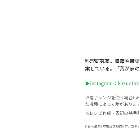
料理研究家。書籍や雑
案している。「我が家
▶instagram：
kazueta
※電子レンジを使う場合は60
た機種によって差がありま
※レシピ作成・表記の基準
#
春雨 豚肉
#
味噌焼き 豚肉
#
プルコギ 