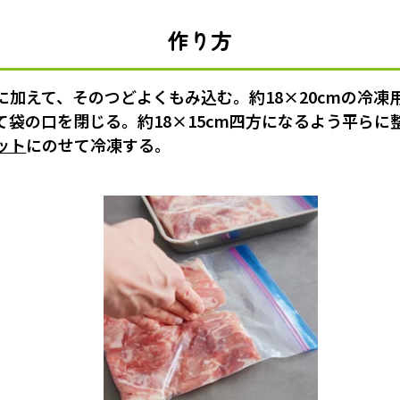
作り方
加えて、そのつどよくもみ込む。約18×20cmの冷凍用
て袋の口を閉じる。約18×15cm四方になるよう平らに
ット
にのせて冷凍する。