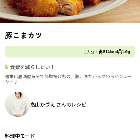
豚こまカツ
１人分：
514kcal
1.9g
食費を減らしたい！
週末は居酒屋気分で簡単揚げもの。豚こまだからやわらかジュー
シー♪
髙山かづえ
さんのレシピ
料理中モード