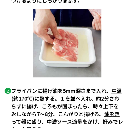
つけるようにしっかりまぶす。
フライパンに揚げ油を5mm深さまで入れ、
中温
2
(約170℃)に熱する。１を並べ入れ、約2分さわ
らずに揚げ、ころもが固まったら、時々上下を
返しながら7～8分、こんがりと揚げる。
油をき
って
器に盛り、中濃ソース適量をかけ、好みでレ