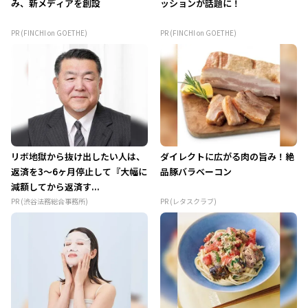
み、新メディアを創設
ッションが話題に！
PR (FINCHI on GOETHE)
PR (FINCHI on GOETHE)
リボ地獄から抜け出したい人は、
ダイレクトに広がる肉の旨み！絶
返済を3～6ヶ月停止して『大幅に
品豚バラベーコン
減額してから返済す...
PR (渋谷法務総合事務所)
PR (レタスクラブ)