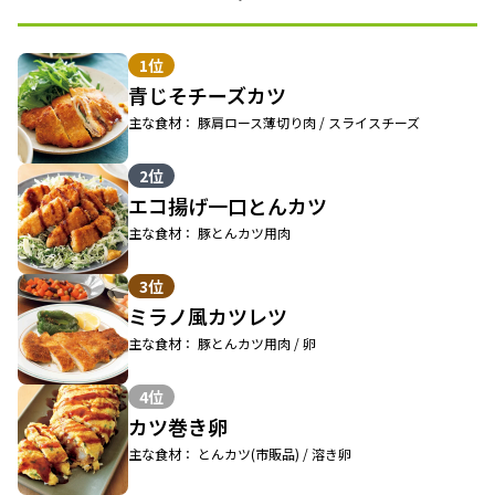
1位
青じそチーズカツ
主な食材： 豚肩ロース薄切り肉 / スライスチーズ
2位
エコ揚げ一口とんカツ
主な食材： 豚とんカツ用肉
3位
ミラノ風カツレツ
主な食材： 豚とんカツ用肉 / 卵
4位
カツ巻き卵
主な食材： とんカツ(市販品) / 溶き卵