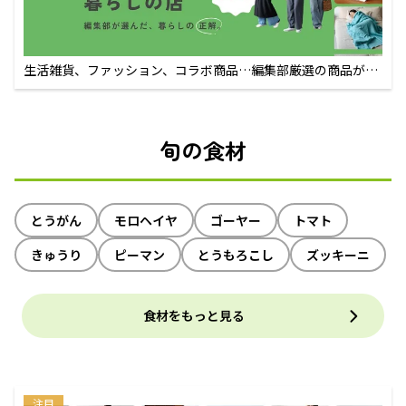
生活雑貨、ファッション、コラボ商品…編集部厳選の商品が買
えるECサイト
旬の食材
とうがん
モロヘイヤ
ゴーヤー
トマト
きゅうり
ピーマン
とうもろこし
ズッキーニ
食材をもっと見る
注目