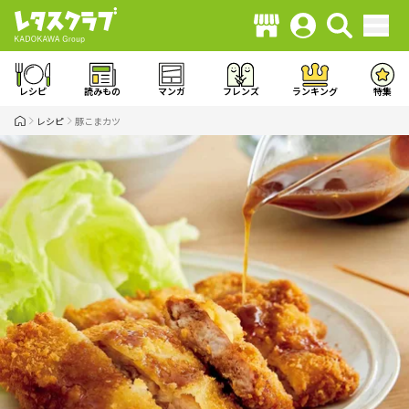
レシピ
読みもの
マンガ
フレンズ
ランキング
特集
レシピ
豚こまカツ