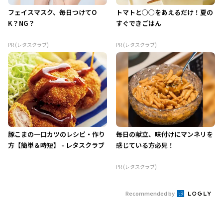
フェイスマスク、毎日つけてO
トマトと○○をあえるだけ！夏の
K？NG？
すぐできごはん
PR (レタスクラブ)
PR (レタスクラブ)
豚こまの一口カツのレシピ・作り
毎日の献立、味付けにマンネリを
方【簡単＆時短】 - レタスクラブ
感じている方必見！
PR (レタスクラブ)
Recommended by