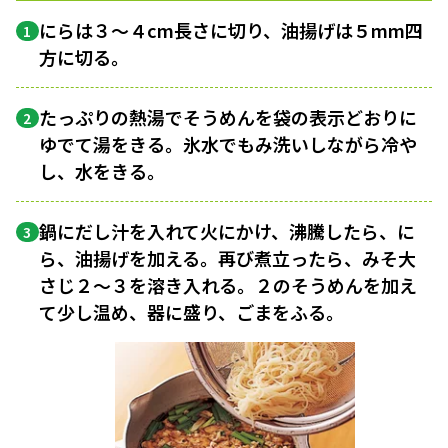
にらは３〜４cm長さに切り、油揚げは５mm四
1
方に切る。
たっぷりの熱湯でそうめんを袋の表示どおりに
2
ゆでて湯をきる。氷水でもみ洗いしながら冷や
し、水をきる。
鍋にだし汁を入れて火にかけ、沸騰したら、に
3
ら、油揚げを加える。再び煮立ったら、みそ大
さじ２〜３を溶き入れる。２のそうめんを加え
て少し温め、器に盛り、ごまをふる。