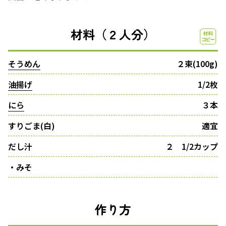
材料（２人分）
そうめん
２束(100g)
油揚げ
1/2枚
にら
３本
すりごま(白)
適宜
だし汁
２ 1/2カップ
・みそ
作り方