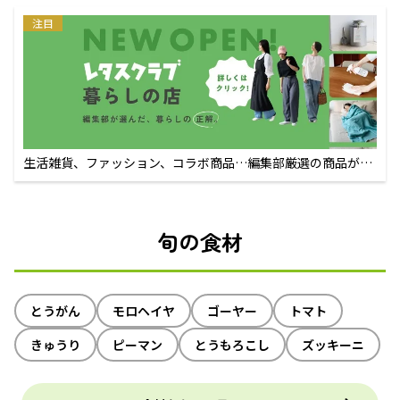
注目
生活雑貨、ファッション、コラボ商品…編集部厳選の商品が買
えるECサイト
旬の食材
とうがん
モロヘイヤ
ゴーヤー
トマト
きゅうり
ピーマン
とうもろこし
ズッキーニ