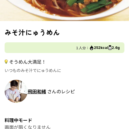
みそ汁にゅうめん
１人分：
252kcal
2.6g
そうめん大満足！
いつものみそ汁でにゅうめんに
飛田和緒
さんのレシピ
料理中モード
画面が暗くなりません