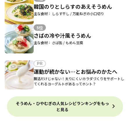
韓国のりとしらすのあえそうめん
主な食材： しらす干し / 万能ねぎの小口切り
5位
さばの冷や汁風そうめん
主な食材： さば缶 / もめん豆腐
PR
運動が続かない…とお悩みのかたへ
腸活だけじゃない！太りにくいカラダづくりをサポートし
てくれるヨーグルトがあるってホント？
そうめん・ひやむぎの人気レシピランキングをもっ
と見る