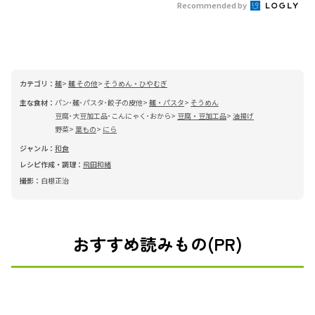
Recommended by
カテゴリ：
麺
麺 その他
そうめん・ひやむぎ
主な食材：
パン･麺･パスタ･餃子の皮他
麺・パスタ
そうめん
豆腐･大豆加工品･こんにゃく･おから
豆腐・豆加工品
油揚げ
野菜
葉もの
にら
ジャンル：
和食
レシピ作成・調理：
飛田和緒
撮影：
白根正治
おすすめ読みもの(PR)