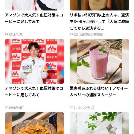
アマゾンで大人気！血圧対策はコ
リボ払い50万円以上の人は、返済
ーヒーに足してみて
を3～6ヶ月停止して『大幅に減額
してから返済する...
PR (森永乳業)
PR (渋谷法務総合事務所)
アマゾンで大人気！血圧対策はコ
果実感あふれる味わい！アサイー
ーヒーに足してみて
＆ベリーの濃厚スムージー
PR (森永乳業)
PR (レタスクラブ)