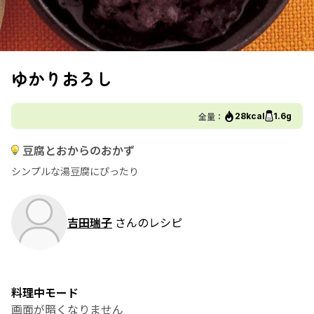
ゆかりおろし
全量：
28kcal
1.6g
豆腐とおからのおかず
シンプルな湯豆腐にぴったり
吉田瑞子
さんのレシピ
料理中モード
画面が暗くなりません