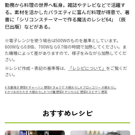
勤務から料理の世界へ転身。雑誌やテレビなどで活躍す
る。素材を活かしたバラエティに富んだ料理が得意で、著
書に「シリコンスチーマーで作る魔法のレシピ64」（辰
巳出版）などがある。
※電子レンジを使う場合は500Wのものを基準としています。
600Wなら0.8倍、700Wなら0.7倍の時間で加熱してください。ま
た機種によって差がありますので、様子をみながら加熱してくだ
さい。
※レシピ作成・表記の基準等は、
「レシピについて」
をご覧くだ
さい。
#
生姜焼き 野菜
#
チャーハン 野菜
#
きゅうり 大根おろし
#
ブロッコリー 大根おろし
#
かつおのたたき 大根おろし
#
つけ麺 野菜
#
デジカルビ 野菜
#
エビチリ 野菜
おすすめレシピ