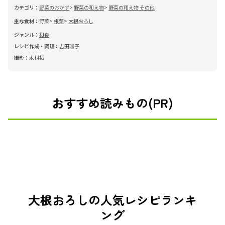
カテゴリ：
野菜のおかず
野菜の和え物
野菜の和え物 その他
主な食材：
野菜
根菜
大根おろし
ジャンル：
和食
レシピ作成・調理：
吉田瑞子
撮影：
木村拓
おすすめ読みもの(PR)
大根おろしの人気レシピランキ
ング