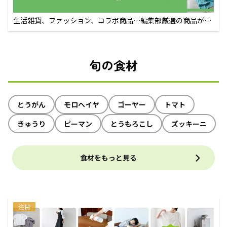
生活雑貨、ファッション、コラボ商品…編集部厳選の商品が買
えるECサイト
旬の食材
とうがん
モロヘイヤ
ゴーヤー
トマト
きゅうり
ピーマン
とうもろこし
ズッキーニ
食材をもっと見る
注目