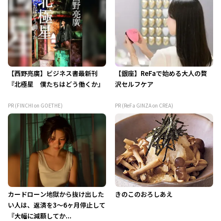
【西野亮廣】ビジネス書最新刊
【銀座】ReFaで始める大人の贅
『北極星 僕たちはどう働くか』
沢セルフケア
PR (FINCHI on GOETHE)
PR (ReFa GINZA on CREA)
カードローン地獄から抜け出した
きのこのおろしあえ
い人は、返済を3～6ヶ月停止して
『大幅に減額してか...