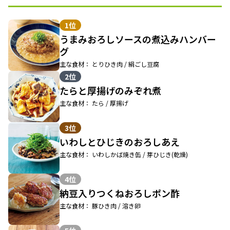
1位
うまみおろしソースの煮込みハンバー
グ
主な食材： とりひき肉 / 絹ごし豆腐
2位
たらと厚揚げのみぞれ煮
主な食材： たら / 厚揚げ
3位
いわしとひじきのおろしあえ
主な食材： いわしかば焼き缶 / 芽ひじき(乾燥)
4位
納豆入りつくねおろしポン酢
主な食材： 豚ひき肉 / 溶き卵