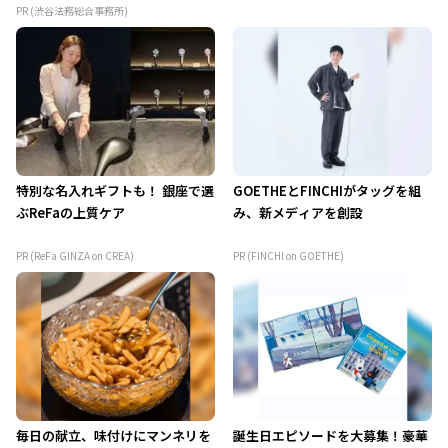
PR (渋谷法務総合事務所)
特別な名入れギフトも！ 銀座で選
GOETHEとFINCHIがタッグを組
ぶReFaの上質ケア
み、新メディアを創設
PR (ReFa GINZA on CREA)
PR (FINCHI on GOETHE)
毎日の献立、味付けにマンネリを
誕生日エピソードを大募集！豪華