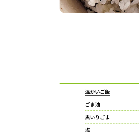
温かいご飯
ごま油
黒いりごま
塩