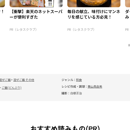
け！
【衝撃】楽天のネットスーパ
毎日の献立、味付けにマンネ
ダ
ーが便利すぎた
リを感じている方必見！
み
PR（レタスクラブ）
PR（レタスクラブ）
P
混ぜご飯
混ぜご飯 その他
ジャンル：
和食
レシピ作成・調理：
栗山真由美
ご飯(どんぶり)
撮影：
白根正治
おすすめ読みもの(PR)