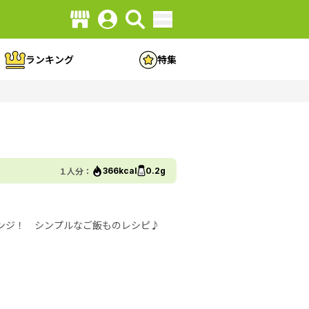
ランキング
特集
１人分：
366kcal
0.2g
ンジ！ シンプルなご飯ものレシピ♪