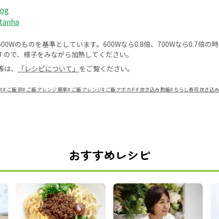
log
tanha
0Wのものを基準としています。600Wなら0.8倍、700Wなら0.7倍
すので、様子をみながら加熱してください。
等は、
「レシピについて」
をご覧ください。
ス
#
ご飯 卵
#
ご飯 アレンジ 簡単
#
ご飯 アレンジ
#
ご飯 アボカド
#
炊き込み 酢飯
#
ちらし寿司 炊き込み
おすすめレシピ