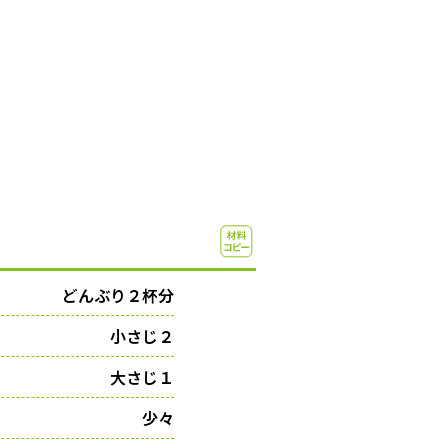
どんぶり２杯分
小さじ２
大さじ１
少々