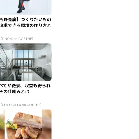
西野亮廣】つくりたいもの
追求できる環境の作り方と
（FINCHI on GOETHE）
べてが絶景、収益も得られ
その仕組みとは
（COCO VILLA on GOETHE）