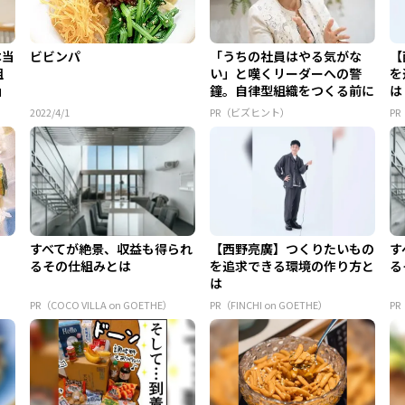
本当
ビビンパ
「うちの社員はやる気がな
【
組
い」と嘆くリーダーへの警
を
」
鐘。自律型組織をつくる前に
は
外せな...
2022/4/1
PR（ビズヒント）
PR
すべてが絶景、収益も得られ
【西野亮廣】つくりたいもの
す
るその仕組みとは
を追求できる環境の作り方と
る
は
PR（COCO VILLA on GOETHE）
PR（FINCHI on GOETHE）
PR