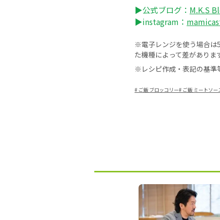
▶公式ブログ：
M.K.S B
▶instagram：
mamicas
※電子レンジを使う場合は50
た機種によって差がありま
※レシピ作成・表記の基準
#
ご飯 ブロッコリー
#
ご飯 ミートソー