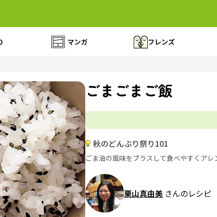
の
マンガ
フレンズ
ごまごまご飯
秋のどんぶり祭り101
ごま油の風味をプラスして食べやすくアレ
栗山真由美
さんのレシピ