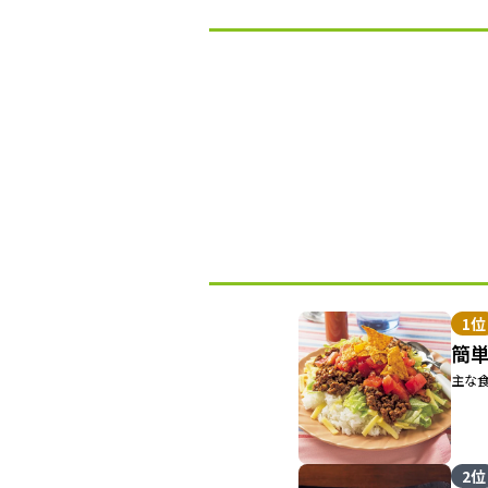
1位
簡
主な食
2位