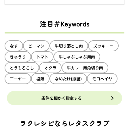
注目＃Keywords
なす
ピーマン
牛切り落とし肉
ズッキーニ
きゅうり
トマト
牛しゃぶしゃぶ用肉
とうもろこし
オクラ
牛カレー用角切り肉
ゴーヤー
塩鮭
なめたけ(瓶詰)
モロヘイヤ
条件を細かく指定する
ラクレシピならレタスクラブ