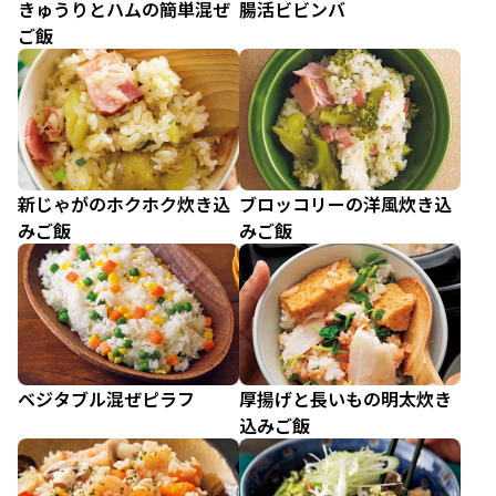
きゅうりとハムの簡単混ぜ
腸活ビビンバ
ご飯
新じゃがのホクホク炊き込
ブロッコリーの洋風炊き込
みご飯
みご飯
ベジタブル混ぜピラフ
厚揚げと長いもの明太炊き
込みご飯