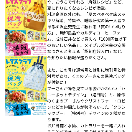
や、おうちで作れる「麻辣レシピ」など、
夏に作りたくなるレシピが満載。
料理企画以外にも、「夏のベタベタ床スッ
キリ解消」特集や、睡眠研究の第一人者で
ある柳沢正史先生に教わる「質のいい眠り
方」、無印良品やカルディコーヒーファー
ム、成城石井などで買える「1000円台以下
のおいしい名品」、メイプル超合金の安藤
なつさんと考える「認知症超入門」など、
今知りたい情報が盛りだくさん。
また、この号は通常号とは別に増刊号と特
別号があり、くまのプーさんの保冷バッグ
が付録に！
プーさんが蜂を見ている姿がかわいい「ハ
ニーポットデザイン」（増刊号）と、原作
のくまのプーさんやクリストファー・ロビ
ンなどの仲間たちが勢ぞろいした「クラシ
ックプー」（特別号）デザインの２種があ
ります。
お弁当箱と水筒、カトラリーを一緒に入れ
ることができます。高さがあるので、お弁