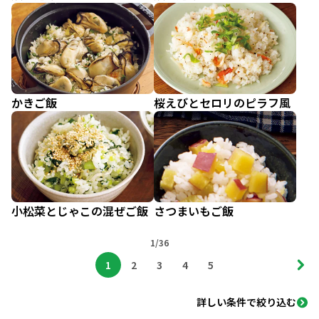
かきご飯
桜えびとセロリのピラフ風
小松菜とじゃこの混ぜご飯
さつまいもご飯
1/36
1
2
3
4
5
詳しい条件で絞り込む