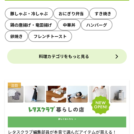
豚しゃぶ・冷しゃぶ
おにぎり弁当
すき焼き
鶏の唐揚げ・竜田揚げ
中華丼
ハンバーグ
卵焼き
フレンチトースト
料理カテゴリをもっと見る
注目
レタスクラブ編集部員が本音で選んだアイテムが買える！