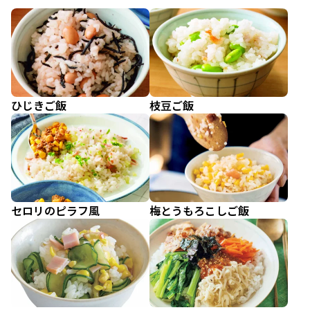
ひじきご飯
枝豆ご飯
セロリのピラフ風
梅とうもろこしご飯