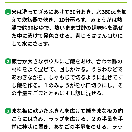
米は洗ってざるにあけて30分おき、水360ccを加
1
えて炊飯器で炊き、10分蒸らす。みょうがは熱
湯で約30秒ゆで、熱いまま甘酢の調味料を混ぜ
た中に漬けて発色させる。青じそはせん切りに
して水にさらす。
飯台か大きなボウルにご飯をあけ、合わせ酢の
2
材料をよく混ぜて、回しかける。うちわなどで
あおぎながら、しゃもじで切るように混ぜてす
し飯を作る。１のみょうがを小口切りにし、そ
の半量をごまとともにすし飯に混ぜる。
まな板に乾いたふきんを広げて端をまな板の向
3
こうにはさみ、ラップを広げる。２の半量を手
前に棒状に置き、あなごの半量をのせる。ラッ