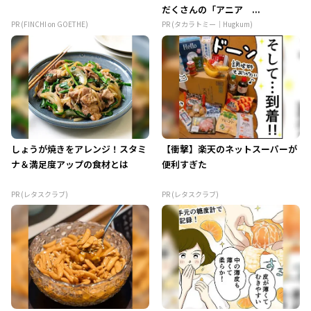
だくさんの「アニア ...
PR (FINCHI on GOETHE)
PR (タカラトミー｜Hugkum)
しょうが焼きをアレンジ！スタミ
【衝撃】楽天のネットスーパーが
ナ＆満足度アップの食材とは
便利すぎた
PR (レタスクラブ)
PR (レタスクラブ)