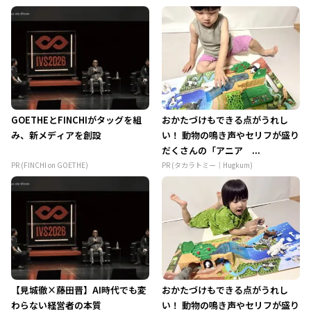
GOETHEとFINCHIがタッグを組
おかたづけもできる点がうれし
み、新メディアを創設
い！ 動物の鳴き声やセリフが盛り
だくさんの「アニア ...
PR (FINCHI on GOETHE)
PR (タカラトミー｜Hugkum)
【見城徹×藤田晋】AI時代でも変
おかたづけもできる点がうれし
わらない経営者の本質
い！ 動物の鳴き声やセリフが盛り