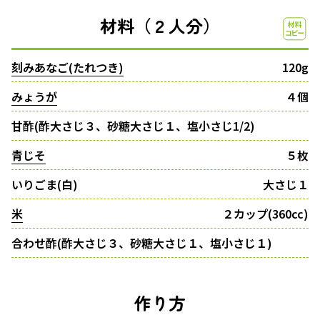
材料（２人分）
刻みあなご(たれつき)
120g
みょうが
４個
甘酢(酢大さじ３、砂糖大さじ１、塩小さじ1/2)
青じそ
５枚
いりごま(白)
大さじ１
米
２カップ(360cc)
合わせ酢(酢大さじ３、砂糖大さじ１、塩小さじ１)
作り方