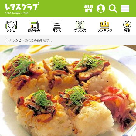
レシピ
読みもの
マンガ
フレンズ
ランキング
特集
レシピ
あなごの簡単棒ずし