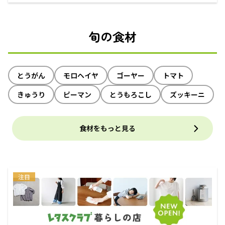
えるECサイト
旬の食材
とうがん
モロヘイヤ
ゴーヤー
トマト
きゅうり
ピーマン
とうもろこし
ズッキーニ
食材をもっと見る
注目