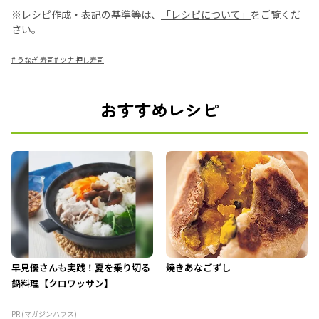
※レシピ作成・表記の基準等は、
「レシピについて」
をご覧くだ
さい。
#
うなぎ 寿司
#
ツナ 押し寿司
おすすめレシピ
早見優さんも実践！夏を乗り切る
焼きあなごずし
鍋料理【クロワッサン】
PR (マガジンハウス)