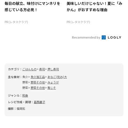
毎日の献立、味付けにマンネリを
美味しいだけじゃない！夏に「み
感じている方必見！
かん」がおすすめな理由
PR (レタスクラブ)
PR (レタスクラブ)
Recommended by
カテゴリ：
ごはんもの
寿司
押し寿司
主な食材：
魚介
魚介加工品
あなご(刻み)大
野菜
野菜その他
みょうが
野菜
野菜その他
青じそ
ジャンル：
和食
レシピ作成・調理：
葛西麗子
撮影：
福岡拓