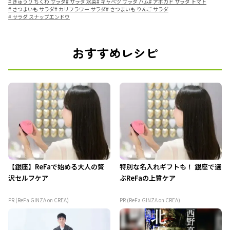
#
きゅうり ちくわ サラダ
#
サラダ 水菜
#
キャベツ サラダ ハム
#
アボカド サラダ トマト
#
さつまいも サラダ
#
カリフラワー サラダ
#
さつまいも りんご サラダ
#
サラダ スナップエンドウ
おすすめレシピ
【銀座】ReFaで始める大人の贅
特別な名入れギフトも！ 銀座で選
沢セルフケア
ぶReFaの上質ケア
PR (ReFa GINZA on CREA)
PR (ReFa GINZA on CREA)