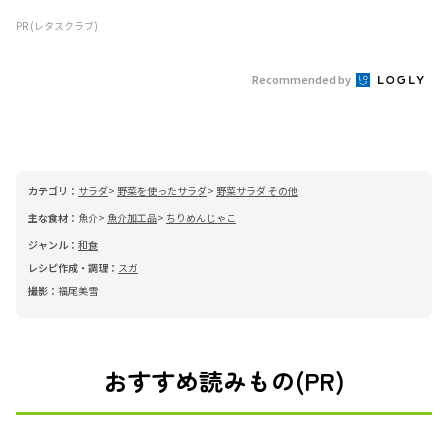
PR (レタスクラブ)
Recommended by
カテゴリ：
サラダ
野菜を使ったサラダ
野菜サラダ その他
主な食材：
魚介
魚介加工品
ちりめんじゃこ
ジャンル：
和食
レシピ作成・調理：
スガ
撮影：
福尾美雪
おすすめ読みもの(PR)