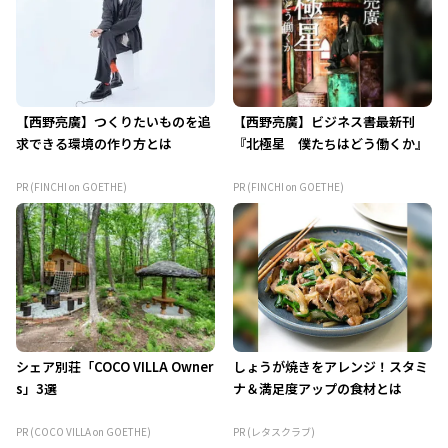
【西野亮廣】つくりたいものを追
【西野亮廣】ビジネス書最新刊
求できる環境の作り方とは
『北極星 僕たちはどう働くか』
PR (FINCHI on GOETHE)
PR (FINCHI on GOETHE)
シェア別荘「COCO VILLA Owner
しょうが焼きをアレンジ！スタミ
s」3選
ナ＆満足度アップの食材とは
PR (COCO VILLA on GOETHE)
PR (レタスクラブ)