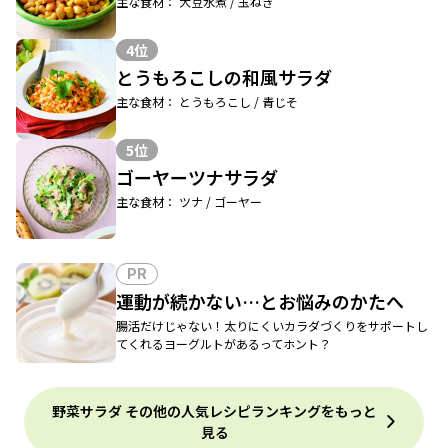
主な食材： 大豆水煮 / 玉ねぎ
4位
とうもろこしの和風サラダ
主な食材： とうもろこし / 青じそ
5位
ゴーヤーツナサラダ
主な食材： ツナ / ゴーヤー
PR
運動が続かない…とお悩みのかたへ
腸活だけじゃない！太りにくいカラダづくりをサポートし
てくれるヨーグルトがあるってホント？
野菜サラダ その他の人気レシピランキングをもっと
見る