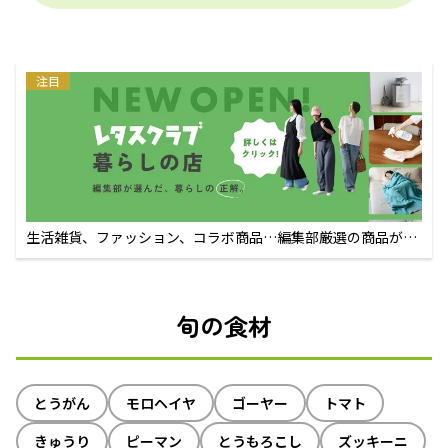
注目
生活雑貨、ファッション、コラボ商品…編集部厳選の商品が買
えるECサイト
旬の食材
とうがん
モロヘイヤ
ゴーヤー
トマト
きゅうり
ピーマン
とうもろこし
ズッキーニ