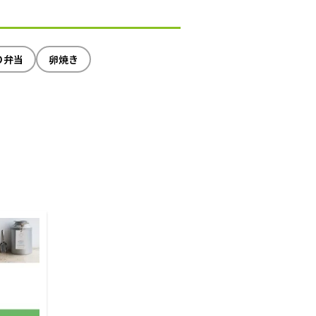
り弁当
卵焼き