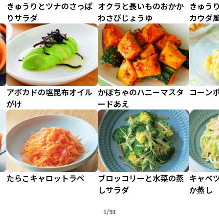
きゅうりとツナのさっぱ
オクラと長いものおかか
きゅう
りサラダ
わさびじょうゆ
カウダ
ラ
アボカドの塩昆布オイル
かぼちゃのハニーマスタ
コーン
がけ
ードあえ
たらこキャロットラペ
ブロッコリーと水菜の蒸
キャベ
しサラダ
か蒸し
1/93