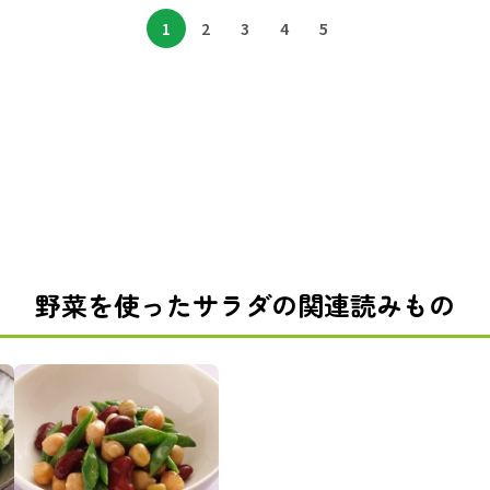
1
2
3
4
5
野菜を使ったサラダの関連読みもの