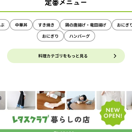
定番メニュー
ゃぶ
中華丼
すき焼き
鶏の唐揚げ・竜田揚げ
おにぎ
おにぎり
ハンバーグ
料理カテゴリをもっと見る