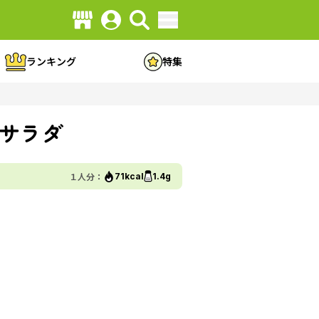
ランキング
特集
サラダ
１人分：
71kcal
1.4g