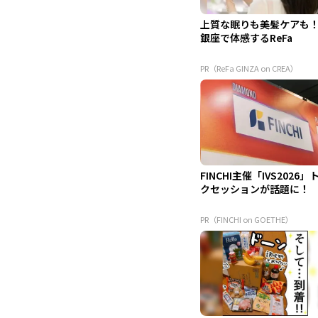
上質な眠りも美髪ケアも
銀座で体感するReFa
PR（ReFa GINZA on CREA）
FINCHI主催「IVS2026」
クセッションが話題に！
PR（FINCHI on GOETHE）