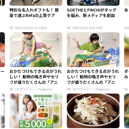
！
特別な名入れギフトも！ 銀
GOETHEとFINCHIがタッグ
あ
座で選ぶReFaの上質ケア
を組み、新メディアを創設
PR（ReFa GINZA on CREA）
PR（FINCHI on GOETHE）
202
トー
おかたづけもできる点がうれ
おかたづけもできる点がうれ
ダ
しい！ 動物の鳴き声やセリ
しい！ 動物の鳴き声やセリ
み
フが盛りだくさんの「アニ
フが盛りだくさんの「アニ
ア ...
ア ...
PR（タカラトミー｜Hugkum）
PR（タカラトミー｜Hugkum）
P