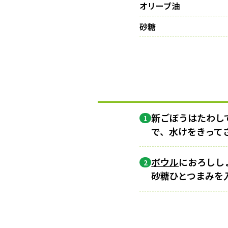
オリーブ油
砂糖
新ごぼうはたわし
1
で、水けをきって
ボウル
におろししょ
2
砂糖ひとつまみを