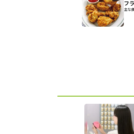
フ
主な食