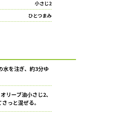
小さじ2
ひとつまみ
の水を注ぎ、約3分ゆ
、オリーブ油小さじ2、
てさっと混ぜる。