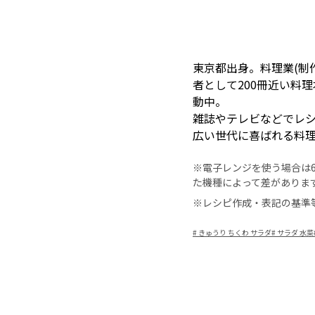
東京都出身。料理業(制
者として200冊近い料
動中。
雑誌やテレビなどでレ
広い世代に喜ばれる料
※電子レンジを使う場合は60
た機種によって差がありま
※レシピ作成・表記の基準
#
きゅうり ちくわ サラダ
#
サラダ 水菜