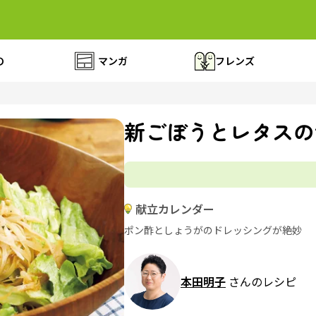
の
マンガ
フレンズ
新ごぼうとレタスの
献立カレンダー
ポン酢としょうがのドレッシングが絶妙
本田明子
さんのレシピ