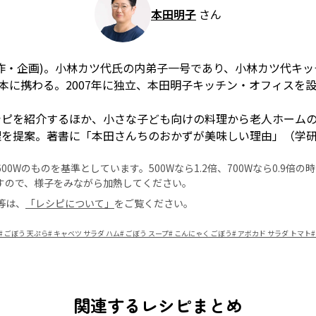
本田明子
さん
作・企画)。小林カツ代氏の内弟子一号であり、小林カツ代キ
理本に携わる。2007年に独立、本田明子キッチン・オフィスを
シピを紹介するほか、小さな子ども向けの料理から老人ホーム
理を提案。著書に「本田さんちのおかずが美味しい理由」（学
0Wのものを基準としています。500Wなら1.2倍、700Wなら0.9倍
すので、様子をみながら加熱してください。
等は、
「レシピについて」
をご覧ください。
#
ごぼう 天ぷら
#
キャベツ サラダ ハム
#
ごぼう スープ
#
こんにゃく ごぼう
#
アボカド サラダ トマト
#
関連するレシピまとめ