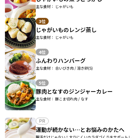
主な食材： じゃがいも
3位
じゃがいものレンジ蒸し
主な食材： じゃがいも
4位
ふんわりハンバーグ
主な食材： 合いびき肉 / 溶き卵(S)
5位
豚肉となすのジンジャーカレー
主な食材： 豚こま切れ肉 / なす
PR
運動が続かない…とお悩みのかたへ
腸活だけじゃない！太りにくいカラダづくりをサポートし