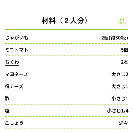
材料（２人分）
じゃがいも
2個(約300g)
ミニトマト
5個
ちくわ
2本
マヨネーズ
大さじ2
粉チーズ
大さじ1
酢
小さじ1
塩
小さじ1/4
こしょう
少々