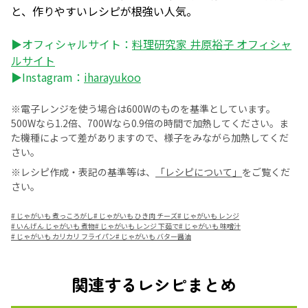
と、作りやすいレシピが根強い人気。
▶オフィシャルサイト：
料理研究家 井原裕子 オフィシャ
ルサイト
▶Instagram：
iharayukoo
※電子レンジを使う場合は600Wのものを基準としています。
500Wなら1.2倍、700Wなら0.9倍の時間で加熱してください。ま
た機種によって差がありますので、様子をみながら加熱してくだ
さい。
※レシピ作成・表記の基準等は、
「レシピについて」
をご覧くだ
さい。
#
じゃがいも 煮っころがし
#
じゃがいも ひき肉 チーズ
#
じゃがいも レンジ
#
いんげん じゃがいも 煮物
#
じゃがいも レンジ 下茹で
#
じゃがいも 味噌汁
#
じゃがいも カリカリ フライパン
#
じゃがいも バター醤油
関連するレシピまとめ