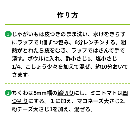
作り方
じゃがいもは皮つきのまま洗い、水けをきらず
1
にラップで1個ずつ包み、6分レンチンする。
粗
熱
がとれたら皮をむき、ラップではさんで手で
潰す。
ボウル
に入れ、酢小さじ1、塩小さじ
1/4、こしょう少々を加えて混ぜ、約10分おいて
さます。
ちくわは5mm幅の
輪切り
にし、ミニトマトは
四
2
つ割り
にする。１に加え、マヨネーズ大さじ2、
粉チーズ大さじ1を加え、混ぜる。