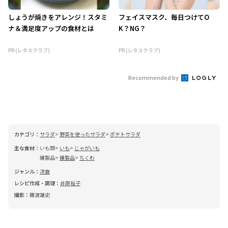
しょうが焼きをアレンジ！スタミ
フェイスマスク、毎日つけてO
ナ＆満足度アップの食材とは
K？NG？
PR (レタスクラブ)
PR (レタスクラブ)
Recommended by
カテゴリ：
サラダ
野菜を使ったサラダ
ポテトサラダ
主な食材：
いも類
いも
じゃがいも
練製品
練製品
ちくわ
ジャンル：
洋食
レシピ作成・調理：
井原裕子
撮影：
難波雄史