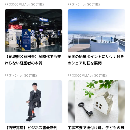
PR (COCO VILLA on GOETHE)
PR (FINCHI on GOETHE)
【見城徹×藤田晋】AI時代でも変
全国の絶景ポイントにサウナ付き
わらない経営者の本質
のシェア別荘を展開
PR (FINCHI on GOETHE)
PR (COCO VILLA on GOETHE)
【西野亮廣】ビジネス書最新刊
工事不要で後付け可。子どもの帰