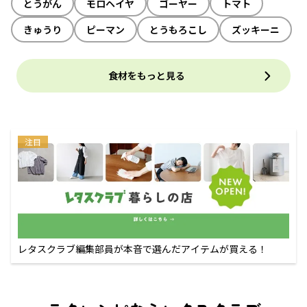
とうがん
モロヘイヤ
ゴーヤー
トマト
きゅうり
ピーマン
とうもろこし
ズッキーニ
食材をもっと見る
注目
レタスクラブ編集部員が本音で選んだアイテムが買える！