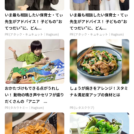
いま最も相談したい保育士・てぃ
いま最も相談したい保育士・てぃ
先生がアドバイス！ 子どもの“お
先生がアドバイス！ 子どもの“お
てつだい”に、どん...
てつだい”に、どん...
PR (アタック・キュキュット｜Hugkum)
PR (アタック・キュキュット｜Hugkum)
おかたづけもできる点がうれし
しょうが焼きをアレンジ！スタミ
い！ 動物の鳴き声やセリフが盛り
ナ＆満足度アップの食材とは
だくさんの「アニア ...
PR (タカラトミー｜Hugkum)
PR (レタスクラブ)