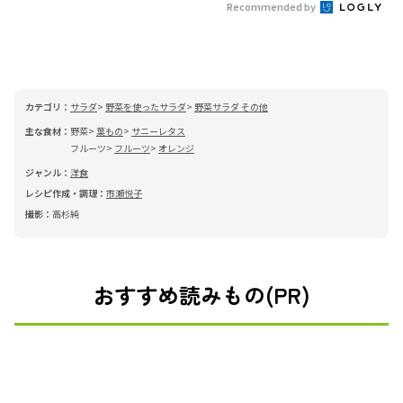
Recommended by
カテゴリ：
サラダ
野菜を使ったサラダ
野菜サラダ その他
主な食材：
野菜
葉もの
サニーレタス
フルーツ
フルーツ
オレンジ
ジャンル：
洋食
レシピ作成・調理：
市瀬悦子
撮影：
高杉純
おすすめ読みもの(PR)