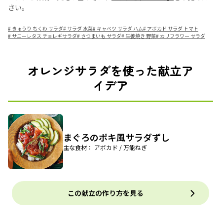
さい。
#
きゅうり ちくわ サラダ
#
サラダ 水菜
#
キャベツ サラダ ハム
#
アボカド サラダ トマト
#
サニーレタス チョレギサラダ
#
さつまいも サラダ
#
生姜焼き 野菜
#
カリフラワー サラダ
オレンジサラダを使った献立ア
イデア
まぐろのポキ風サラダずし
主な食材： アボカド / 万能ねぎ
この献立の作り方を見る