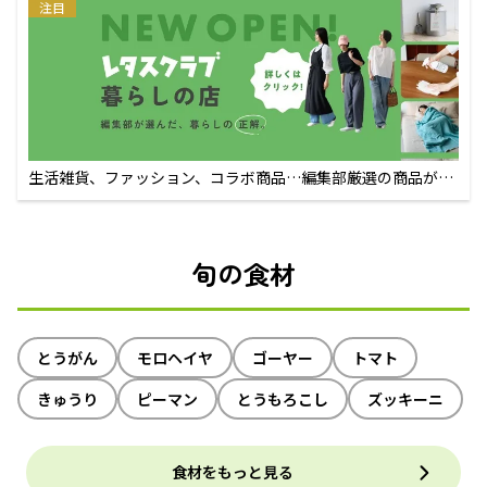
注目
生活雑貨、ファッション、コラボ商品…編集部厳選の商品が買
えるECサイト
旬の食材
とうがん
モロヘイヤ
ゴーヤー
トマト
きゅうり
ピーマン
とうもろこし
ズッキーニ
食材をもっと見る