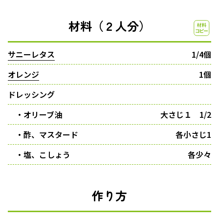
材料（２人分）
サニーレタス
1/4個
オレンジ
1個
ドレッシング
・オリーブ油
大さじ１ 1/2
・酢、マスタード
各小さじ1
・塩、こしょう
各少々
作り方