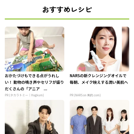
おすすめレシピ
おかたづけもできる点がうれし
NARSの新クレンジングオイルで
い！ 動物の鳴き声やセリフが盛り
毎朝、メイク映えする潤い美肌へ
だくさんの「アニア ...
PR (タカラトミー｜Hugkum)
PR (NARS on 美的.com)