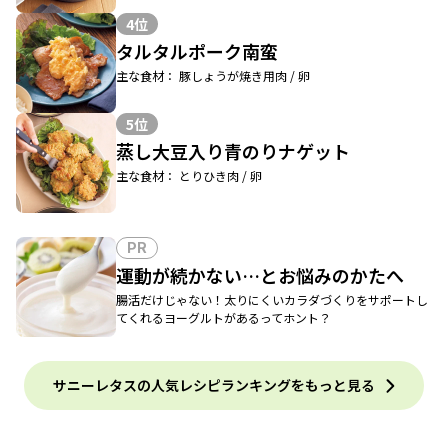
4位
タルタルポーク南蛮
主な食材： 豚しょうが焼き用肉 / 卵
5位
蒸し大豆入り青のりナゲット
主な食材： とりひき肉 / 卵
PR
運動が続かない…とお悩みのかたへ
腸活だけじゃない！太りにくいカラダづくりをサポートし
てくれるヨーグルトがあるってホント？
サニーレタスの人気レシピランキングをもっと見る