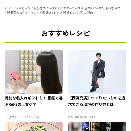
#
レンジ 卵
#
じゃがいも ひき肉 チーズ
#
オイスターソース 卵 豚肉
#
ピーマン 玉ねぎ 鶏肉
#
卵 野菜炒め
#
マーマレード煮 鶏肉
#
レタス 卵 炒め
#
パプリカ 鶏肉
おすすめレシピ
特別な名入れギフトも！ 銀座で選
【西野亮廣】つくりたいものを追
ぶReFaの上質ケア
求できる環境の作り方とは
PR (ReFa GINZA on CREA)
PR (FINCHI on GOETHE)