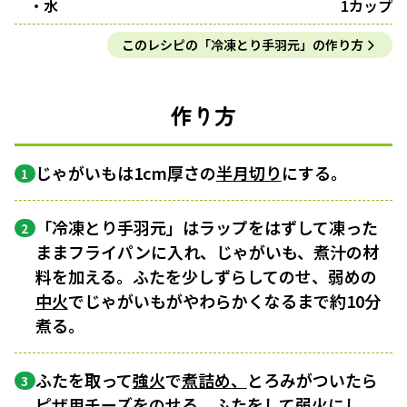
・水
1カップ
このレシピの「冷凍とり手羽元」の作り方
作り方
じゃがいもは1cm厚さの
半月切り
にする。
1
「冷凍とり手羽元」はラップをはずして凍った
2
ままフライパンに入れ、じゃがいも、煮汁の材
料を加える。ふたを少しずらしてのせ、弱めの
中火
でじゃがいもがやわらかくなるまで約10分
煮る。
ふたを取って
強火
で
煮詰め、
とろみがついたら
3
ピザ用チーズをのせる。ふたをして
弱火
にし、