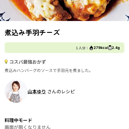
煮込み手羽チーズ
１人分：
279kcal
2.4g
コスパ最強おかず
煮込みハンバーグのソースで手羽元を煮ました。
山本ゆり
さんのレシピ
料理中モード
画面が暗くなりません