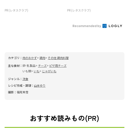
PR (レタスクラブ)
PR (レタスクラブ)
Recommended by
カテゴリ：
肉のおかず
鶏肉
その他 鶏肉料理
主な食材：
卵･乳製品
チーズ
ピザ用チーズ
いも類
いも
じゃがいも
ジャンル：
洋食
レシピ作成・調理：
山本ゆり
撮影：
福尾美雪
おすすめ読みもの(PR)