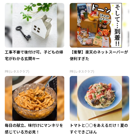
工事不要で後付け可。子どもの帰
【衝撃】楽天のネットスーパーが
宅がわかる玄関キー
便利すぎた
PR (レタスクラブ)
PR (レタスクラブ)
毎日の献立、味付けにマンネリを
トマトと○○をあえるだけ！夏の
感じている方必見！
すぐできごはん