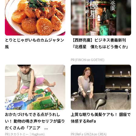
とりとじゃがいものカムジャタン
【西野亮廣】ビジネス書最新刊
風
『北極星 僕たちはどう働くか』
PR (FINCHI on GOETHE)
おかたづけもできる点がうれし
上質な眠りも美髪ケアも！ 銀座で
い！ 動物の鳴き声やセリフが盛り
体感するReFa
だくさんの「アニア ...
PR (タカラトミー｜Hugkum)
PR (ReFa GINZA on CREA)