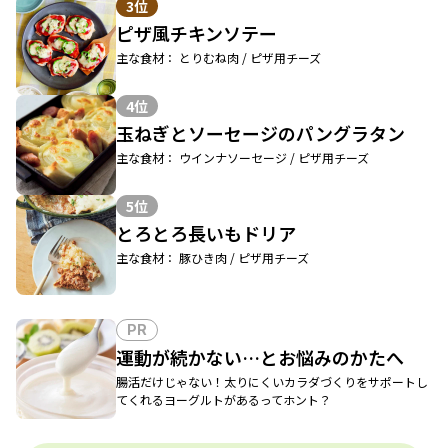
3位
ピザ風チキンソテー
主な食材： とりむね肉 / ピザ用チーズ
4位
玉ねぎとソーセージのパングラタン
主な食材： ウインナソーセージ / ピザ用チーズ
5位
とろとろ長いもドリア
主な食材： 豚ひき肉 / ピザ用チーズ
PR
運動が続かない…とお悩みのかたへ
腸活だけじゃない！太りにくいカラダづくりをサポートし
てくれるヨーグルトがあるってホント？